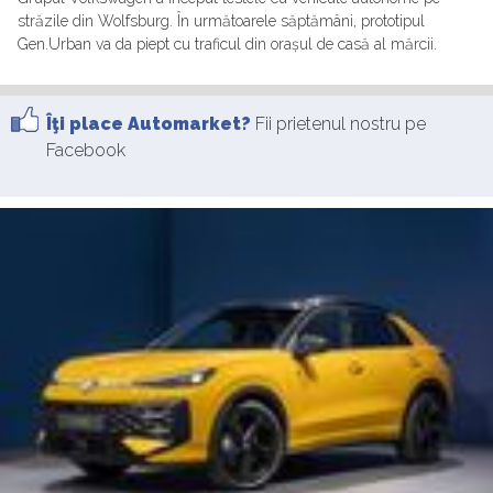
străzile din Wolfsburg. În următoarele săptămâni, prototipul
Gen.Urban va da piept cu traficul din orașul de casă al mărcii.
Îţi place Automarket?
Fii prietenul nostru pe
Facebook