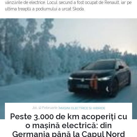
vânzările de electrice. Locul secund a fost ocupat de Renault, iar pe
ultima treaptă a podiumului a urcat Skoda.
Joi, 12 Februarie |
MASINI ELECTRICE SI HIBRIDE
Peste 3.000 de km acoperiți cu
o mașină electrică: din
Germania până la Capul Nord