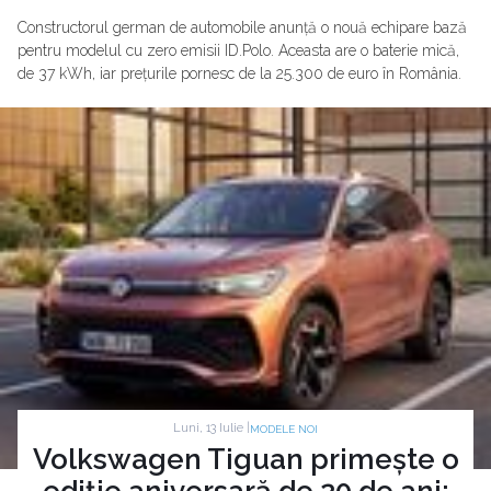
Constructorul german de automobile anunță o nouă echipare bază
pentru modelul cu zero emisii ID.Polo. Aceasta are o baterie mică,
de 37 kWh, iar prețurile pornesc de la 25.300 de euro în România.
Luni, 13 Iulie |
MODELE NOI
Volkswagen Tiguan primește o
ediție aniversară de 20 de ani: