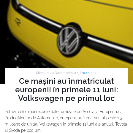
Miercuri, 24 Decembrie 2025 |
INDUSTRIE
Ce mașini au înmatriculat
europenii în primele 11 luni:
Volkswagen pe primul loc
Potrivit celor mai recente date furnizate de Asociația Europeană a
Producătorilor de Automobile, europenii au înmatriculat peste 1.3
milioane de unități Volkswagen în primele 11 luni ale anului. Toyota
și Skoda pe podium.