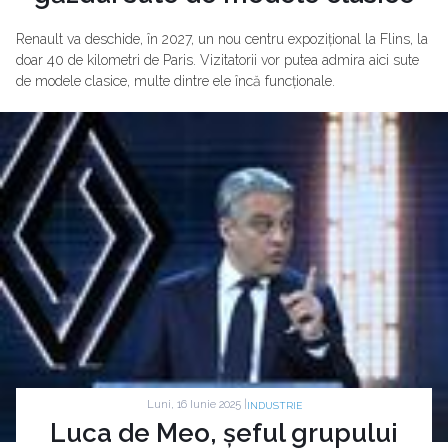
Renault va deschide, în 2027, un nou centru expozițional la Flins, la
doar 40 de kilometri de Paris. Vizitatorii vor putea admira aici sute
de modele clasice, multe dintre ele încă funcționale.
Luni, 16 Iunie 2025 |
INDUSTRIE
Luca de Meo, șeful grupului