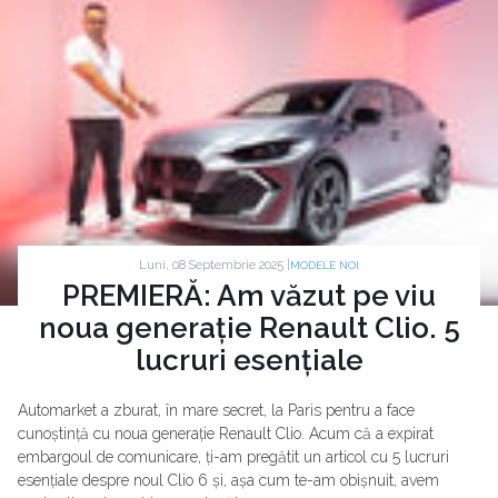
Luni, 08 Septembrie 2025 |
MODELE NOI
PREMIERĂ: Am văzut pe viu
noua generație Renault Clio. 5
lucruri esențiale
Automarket a zburat, în mare secret, la Paris pentru a face
cunoștință cu noua generație Renault Clio. Acum că a expirat
embargoul de comunicare, ți-am pregătit un articol cu 5 lucruri
esențiale despre noul Clio 6 și, așa cum te-am obișnuit, avem