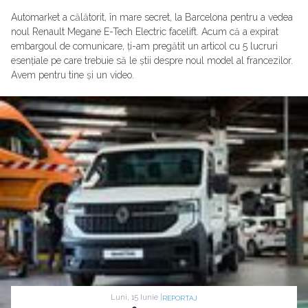
Automarket a călătorit, în mare secret, la Barcelona pentru a vedea
noul Renault Megane E-Tech Electric facelift. Acum că a expirat
embargoul de comunicare, ți-am pregătit un articol cu 5 lucruri
esențiale pe care trebuie să le știi despre noul model al francezilor.
Avem pentru tine și un video.
Luni, 15 Iunie |
REPORTAJ