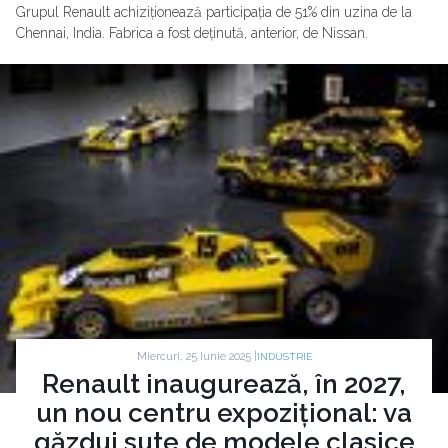
Grupul Renault achiziționează participația de 51% din uzina de la
Chennai, India. Fabrica a fost deținută, anterior, de Nissan.
Miercuri, 25 Iunie 2025 |
INDUSTRIE
Renault inaugurează, în 2027,
un nou centru expozițional: va
găzdui sute de modele clasice