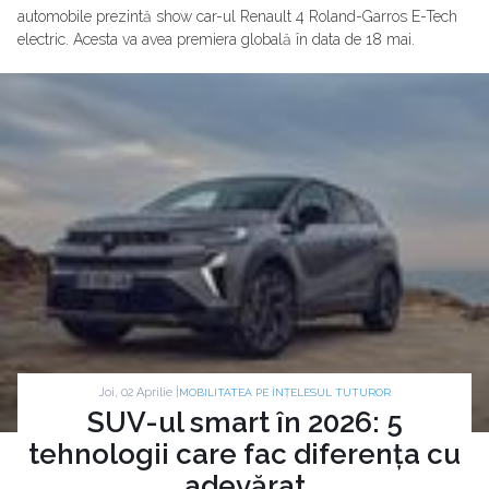
automobile prezintă show car-ul Renault 4 Roland-Garros E-Tech
electric. Acesta va avea premiera globală în data de 18 mai.
Joi, 02 Aprilie |
MOBILITATEA PE ÎNȚELESUL TUTUROR
SUV-ul smart în 2026: 5
tehnologii care fac diferența cu
adevărat