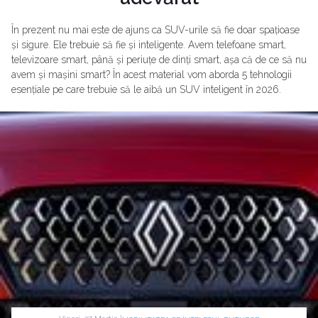
În prezent nu mai este de ajuns ca SUV-urile să fie doar spațioase
și sigure. Ele trebuie să fie și inteligente. Avem telefoane smart,
televizoare smart, până și periuțe de dinți smart, așa că de ce să nu
avem și mașini smart? În acest material vom aborda 5 tehnologii
esențiale pe care trebuie să le aibă un SUV inteligent în 2026.