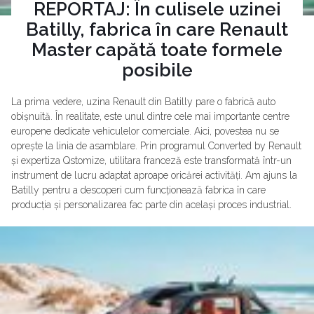
REPORTAJ: În culisele uzinei
Batilly, fabrica în care Renault
Master capătă toate formele
posibile
La prima vedere, uzina Renault din Batilly pare o fabrică auto
obișnuită. În realitate, este unul dintre cele mai importante centre
europene dedicate vehiculelor comerciale. Aici, povestea nu se
oprește la linia de asamblare. Prin programul Converted by Renault
și expertiza Qstomize, utilitara franceză este transformată într-un
instrument de lucru adaptat aproape oricărei activități. Am ajuns la
Batilly pentru a descoperi cum funcționează fabrica în care
producția și personalizarea fac parte din același proces industrial.