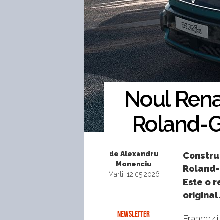
Noul Rena
Roland-Ga
de Alexandru
Constru
Monenciu
Roland-
Marti, 12.05.2026
Este o r
original
NEWSLETTER
Francezii