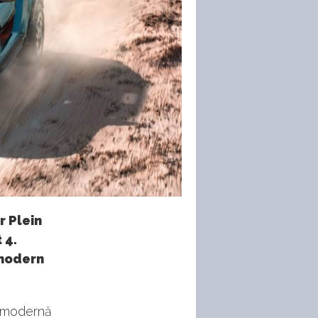
r Plein
 4.
 modern
e modernă