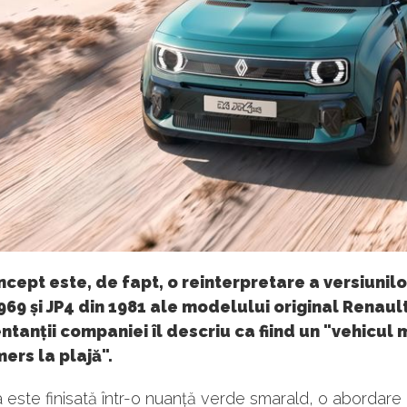
cept este, de fapt, o reinterpretare a versiunilo
1969 și JP4 din 1981 ale modelului original Renault
tanții companiei îl descriu ca fiind un "vehicul
ers la plajă".
 este finisată într-o nuanță verde smarald, o abordar