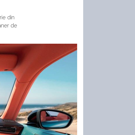
rie din
mâner de