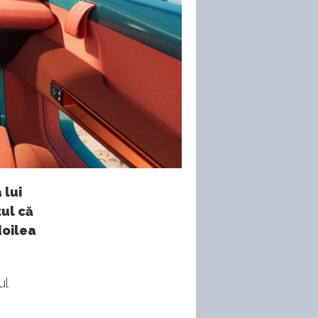
 lui
ul că
doilea
ul