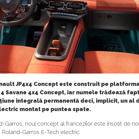
nault JP4x4 Concept este construit pe platforma
 4 Savane 4x4 Concept, iar numele trădează fapt
țiune integrală permanentă deci, implicit, un al 
lectric montat pe puntea spate.
-Garros, noul concept al francezilor este însoțit de no
 Roland-Garros E-Tech electric.