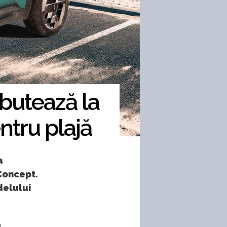
butează la
ntru plajă
a
Concept.
delului
a