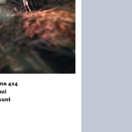
ema 4x4
nui
 sunt