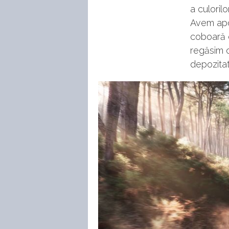
a culoril
Avem apoi
coboară ca
regăsim o
depozitat