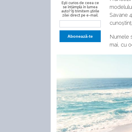
Eşti curios de ceea ce
modelulu
se întâmplă în lumea
auto? Îţi trimitem ştirile
Savane 4
zilei direct pe e-mail.
cunoștin
Numele să
mai, cu o