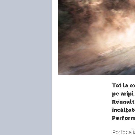
Tot la 
pe aripi
Renault 
încălța
Perform
Portocali