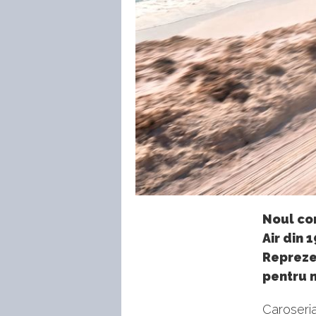
Noul con
Air din 
Reprezen
pentru m
Caroseria