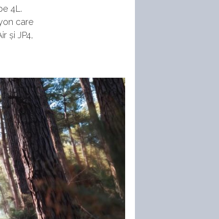
pe 4L.
ayon care
r și JP4,