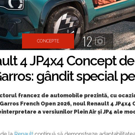
12
CONCEPTE
ult 4 JP4x4 Concept de
rros: gândit special pe
ctorul francez de automobile prezintă, cu ocazi
Garros French Open 2026, noul Renault 4 JP4x4 
einterpretare a versiunilor Plein Air și JP4 ale mo
.
 de la
Renault
continuă să demonstreze adaptabilitate