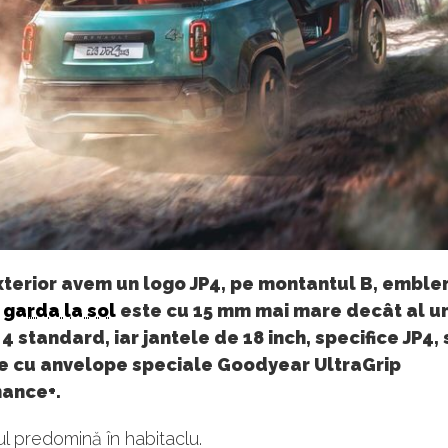
exterior avem un logo JP4, pe montantul B, embl
,
garda la sol
este cu 15 mm mai mare decât al u
4 standard, iar jantele de 18 inch, specifice JP4,
te cu anvelope speciale Goodyear UltraGrip
ance+.
ul predomină în habitaclu.