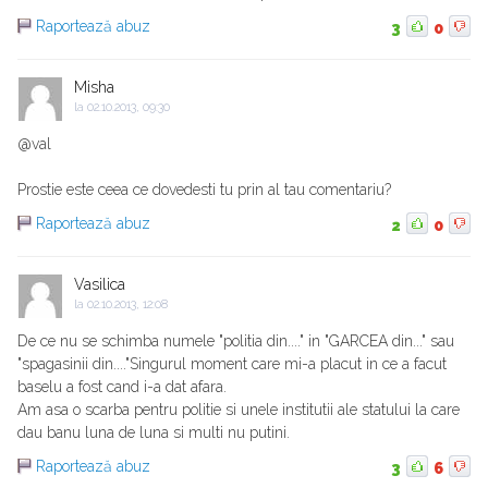
Raportează abuz
3
0
Misha
la
02.10.2013, 09:30
@val
Prostie este ceea ce dovedesti tu prin al tau comentariu?
Raportează abuz
2
0
Vasilica
la
02.10.2013, 12:08
De ce nu se schimba numele "politia din...." in "GARCEA din..." sau
"spagasinii din...."Singurul moment care mi-a placut in ce a facut
baselu a fost cand i-a dat afara.
Am asa o scarba pentru politie si unele institutii ale statului la care
dau banu luna de luna si multi nu putini.
Raportează abuz
3
6