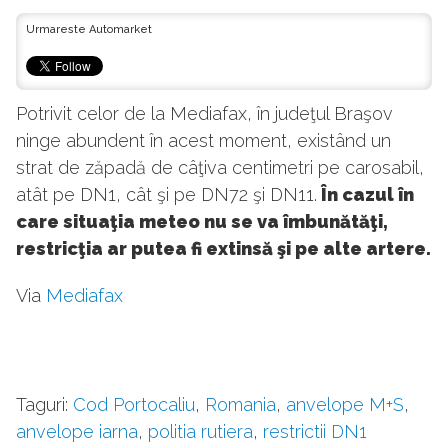
Urmareste Automarket
Potrivit celor de la Mediafax, în judeţul Braşov
ninge abundent în acest moment, existând un
strat de zăpadă de câţiva centimetri pe carosabil,
atât pe DN1, cât şi pe DN72 şi DN11.
În cazul în
care situaţia meteo nu se va îmbunătăţi,
restricţia ar putea fi extinsă şi pe alte artere.
Via
Mediafax
Taguri:
Cod Portocaliu
,
Romania
,
anvelope M+S
,
anvelope iarna
,
politia rutiera
,
restrictii DN1