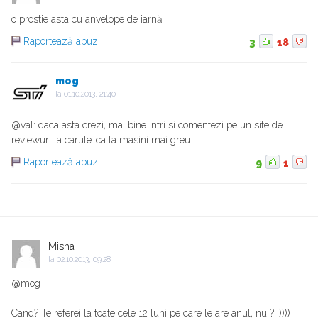
o prostie asta cu anvelope de iarnă
Raportează abuz
3
18
mog
la
01.10.2013, 21:40
@val: daca asta crezi, mai bine intri si comentezi pe un site de
reviewuri la carute..ca la masini mai greu...
Raportează abuz
9
1
Misha
la
02.10.2013, 09:28
@mog
Cand? Te referei la toate cele 12 luni pe care le are anul, nu ? :))))