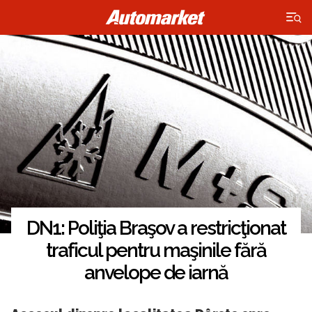
×
DN1: Poliţia Braşov a restricţionat
traficul pentru maşinile fără
anvelope de iarnă