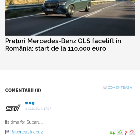
Prețuri Mercedes-Benz GLS facelift în
România: start de la 110.000 euro
COMENTEAZA
COMENTARII (8)
mog
la
01.10.2013, 17:05
its time for Subaru...
Raportează abuz
14
7