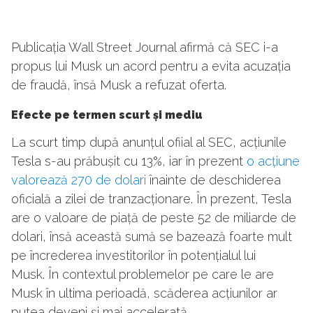
Publicația Wall Street Journal afirmă că SEC i-a
propus lui Musk un acord pentru a evita acuzația
de fraudă, însă Musk a refuzat oferta.
Efecte pe termen scurt și mediu
La scurt timp după anunțul ofiial al SEC, acțiunile
Tesla s-au prăbușit cu 13%, iar în prezent
o acțiune
valorează 270 de dolari
înainte de deschiderea
oficială a zilei de tranzacționare. În prezent, Tesla
are o valoare de piață de peste 52 de miliarde de
dolari, însă această sumă se bazează foarte mult
pe încrederea investitorilor în potențialul lui
Musk. În contextul problemelor pe care le are
Musk în ultima perioadă, scăderea acțiunilor ar
putea deveni și mai accelerată.