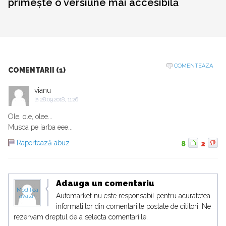
primește o versiune mai accesibilă
COMENTEAZA
COMENTARII (1)
vianu
la
28.09.2018, 11:26
Ole, ole, olee...
Musca pe iarba eee...
Raportează abuz
8
2
Adauga un comentariu
Modifica
Automarket nu este responsabil pentru acuratetea
avatar
informatiilor din comentariile postate de cititori. Ne
rezervam dreptul de a selecta comentariile.