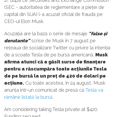
zi, după ce Securities and Exchange Commission
(SEC - autoritatea de reglementare a pieței de
capital din SUA) l-a acuzat oficial de fraudă pe
CEO-ul Elon Musk.
Acuzația are la bază o serie de mesaje
"false și
derutante"
scrise de Musk în 7 august pe
rețeaua de socializare Twitter cu privire la intenția
de a scoate Tesla de pe bursă americană.
Musk
afirma atunci că a găsit surse de finanțare
pentru a răscumpăra toate acțiunile Tesla
de pe bursă la un preț de 420 de dolari pe
acțiune.
Cu toate acestea, în 24 august, Musk
anunța într-un comunicat de presă că
Tesla va
rămâne listată la bursă
.
Am considering taking Tesla private at $420.
Funding secured.