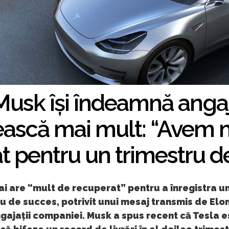
Musk își îndeamnă angaja
scă mai mult: “Avem 
t pentru un trimestru d
i are “mult de recuperat” pentru a înregistra u
u de succes, potrivit unui mesaj transmis de Elo
gajații companiei. Musk a spus recent că Tesla e