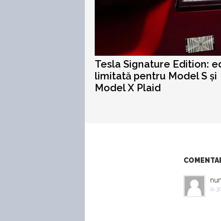
Tesla Signature Edition: ed
limitată pentru Model S și
Model X Plaid
COMENTARI
nu
la
30