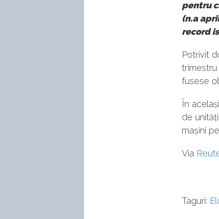
pentru ca
(n.a apri
record is
Potrivit 
trimestr
fusese obț
În acelaș
de unităț
mașini p
Via
Reut
Taguri:
E