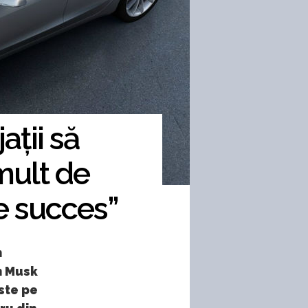
ții să
mult de
e succes”
n
n Musk
ste pe