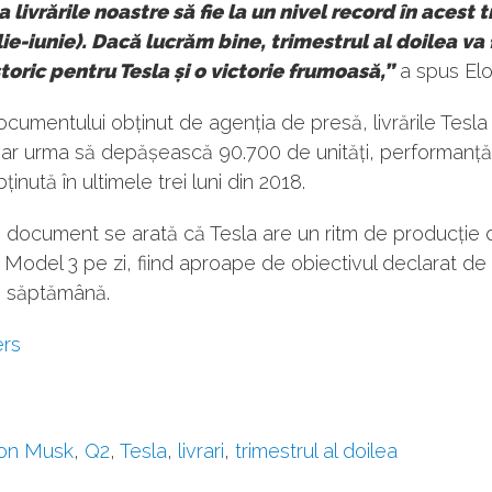
 livr
ările noastre să fie la un nivel record în acest 
lie-iunie). Dacă lucrăm bine, trimestrul al doilea va 
toric pentru Tesla și o victorie frumoasă,”
a spus El
documentului obținut de agenția de presă, livrările Tesla
u ar urma să depășească 90.700 de unități, performanț
inută în ultimele trei luni din 2018.
i document se arată că Tesla are un ritm de producție
i Model 3 pe zi, fiind aproape de obiectivul declarat de
e săptămână.
ers
lon Musk
,
Q2
,
Tesla
,
livrari
,
trimestrul al doilea