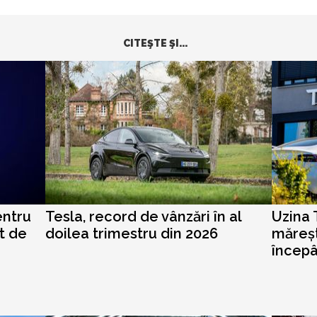
CITEŞTE ŞI...
entru
Tesla, record de vânzări în al
Uzina T
rt de
doilea trimestru din 2026
măreșt
începâ