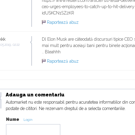
https://www.reuters.com/article/us-tesla-deliveri
ceo-urges-employees-to-catch-up-to-hit-delivery
idUSKCN1SZ2KR
Raportează abuz
kkk
Dl Elon Musk are câteodată discursuri tipice CE
.05.2019, 02:22
mai mult pentru aceiaşi bani pentru binele acţionar
.. Bleahhh
Raportează abuz
Adauga un comentariu
Automarket nu este responsabil pentru acuratetea informatiilor din co
postate de cititori. Ne rezervam dreptul de a selecta comentariile.
Nume
Login