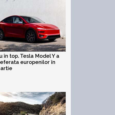
u în top. Tesla Model Y a
referata europenilor în
artie