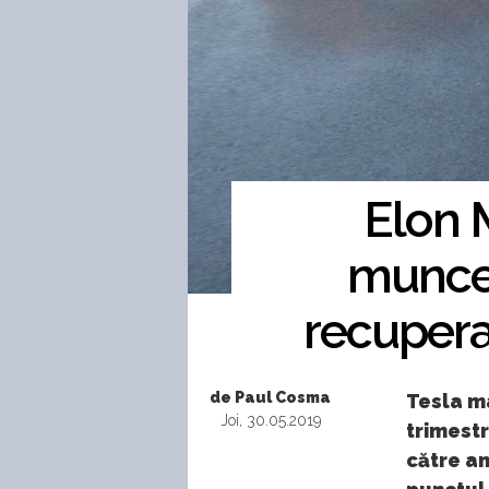
Elon 
muncea
recupera
de Paul Cosma
Tesla ma
Joi, 30.05.2019
trimestr
către an