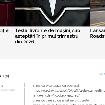
iție
Tesla: livrările de mașini, sub
Lansar
așteptări în primul trimestru
Roadst
din 2026
C
I (2)
me
Stirea care conteaza cu adevarat:
.05.2019, 22:12
https://electrek.co/2019/05/26/tesla-start-sellin
range-model-3-locked-features/
Stirea cu care automarket ne plictiseste: