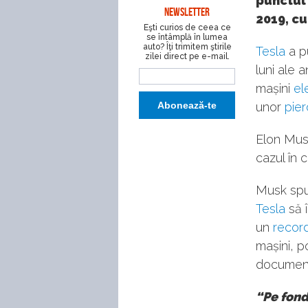
punctul 
NEWSLETTER
2019, cu
Eşti curios de ceea ce
se întâmplă în lumea
auto? Îţi trimitem ştirile
Tesla
a pu
zilei direct pe e-mail.
luni ale 
mașini
el
unor
pier
Elon Mus
cazul în 
Musk spun
Tesla
să î
un
record
mașini, p
document
“Pe fond