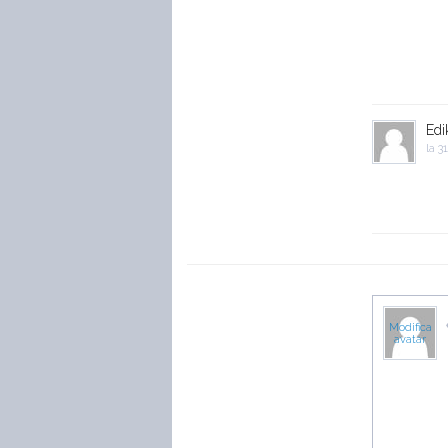
Edi
la
31
Modifica
avatar