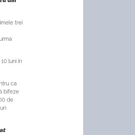
ru din
rimele trei
 urma
10 luni în
ntru ca
ă bifeze
000 de
-un
at