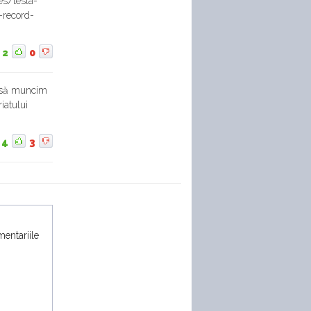
es/tesla-
-record-
2
0
O să muncim
iatului
4
3
mentariile