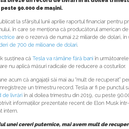
să bifeze un record de livrări în al doilea trimest
 peste 90.000 de mașini.
blicat la sfârșitul lunii aprilie raportul financiar pentru p
anului, în care se menționa că producătorul american de
ectrice
are o rezervă de numai 2.2 miliarde de dolari, în
deri de 700 de milioane de dolari
.
k susținea că
Tesla va rămâne fără bani
în următoarele 
care nu aplică măsuri radicale de reducere a costurilor.
e acum că angajații săi mai au “mult de recuperat” pe
nregistreze un trimestru record. Tesla ar fi pe punctul s
 de livrări
în al doilea trimestru din 2019, cu peste 90.
otrivit informațiilor prezentate recent de Elon Musk într
 intern.
ul unei cereri puternice, mai avem mult de recuper