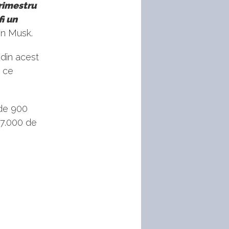
trimestru
fi un
on Musk.
 din acest
ă ce
 de 900
 7.000 de