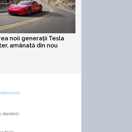
ea noii generații Tesla
er, amânată din nou
OMENTEAZA
g-standard-