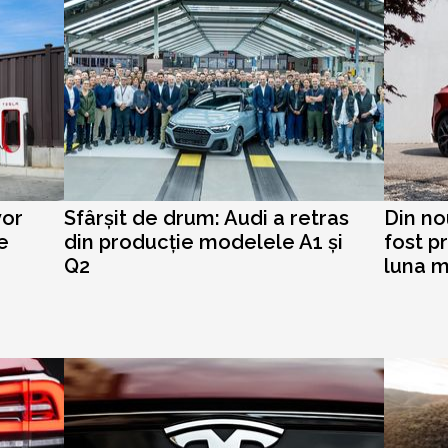
vor
Sfârșit de drum: Audi a retras
Din no
le
din producție modelele A1 și
fost p
Q2
luna m