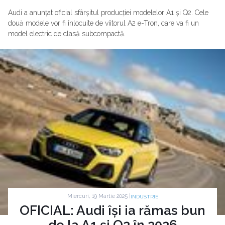
Audi a anunțat oficial sfârșitul producției modelelor A1 și Q2. Cele
două modele vor fi înlocuite de viitorul A2 e-Tron, care va fi un
model electric de clasă subcompactă.
Miercuri, 19 Martie 2025 |
INDUSTRIE
OFICIAL: Audi își ia rămas bun
de la A1 și Q2 în 2026