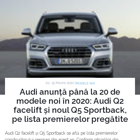
Joi, 19 Martie 2020 |
MODELE NOI
Audi anunță până la 20 de
modele noi în 2020: Audi Q2
facelift și noul Q5 Sportback,
pe lista premierelor pregătite
Audi Q2 facelift și Q5 Sportback se află pe lista premierelor
constructorului german din acest an. Conform oficialilor din