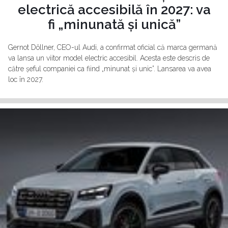
electrică accesibilă în 2027: va
fi „minunată și unică”
Gernot Döllner, CEO-ul Audi, a confirmat oficial că marca germană
va lansa un viitor model electric accesibil. Acesta este descris de
către șeful companiei ca fiind „minunat și unic”. Lansarea va avea
loc în 2027.