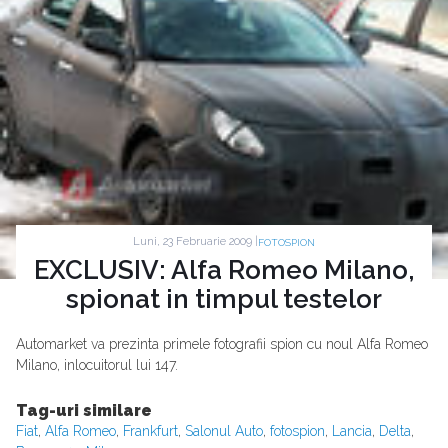
Luni, 23 Februarie 2009 |
FOTOSPION
EXCLUSIV: Alfa Romeo Milano,
spionat in timpul testelor
Automarket va prezinta primele fotografii spion cu noul Alfa Romeo
Milano, inlocuitorul lui 147.
Tag-uri similare
Fiat
,
Alfa Romeo
,
Frankfurt
,
Salonul Auto
,
fotospion
,
Lancia
,
Delta
,