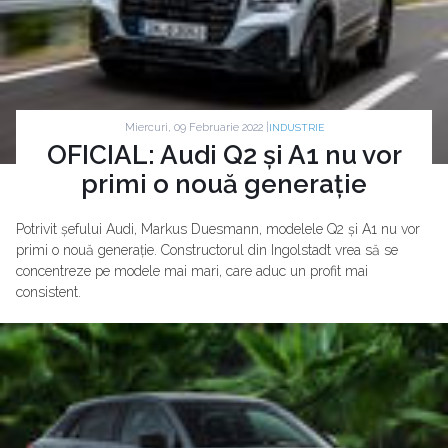
Miercuri, 09 Februarie 2022 |
INDUSTRIE
OFICIAL: Audi Q2 și A1 nu vor
primi o nouă generație
Potrivit șefului Audi, Markus Duesmann, modelele Q2 și A1 nu vor
primi o nouă generație. Constructorul din Ingolstadt vrea să se
concentreze pe modele mai mari, care aduc un profit mai
consistent.