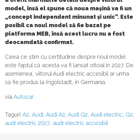
model, însă el spune că noua mașină va fi un
„concept independent minunat și unic”. Este
posibil ca noul model să fie bazat pe
platforma MEB, însă acest lucru nu a fost
deocamdată confirmat.
Ceea ce știm cu certitudine despre noul model
este faptul că acesta va fi lansat oficial în 2027. De
asemenea, viitorul Audi electric accesibil ar urma
să fie produs la Ingolstadt, în Germania.
via
Autocar
Taguri:
A2
,
Audi
,
Audi A2
,
Audi Q2
,
Audi electric
,
Q2
,
audi electric 2027
,
audi electric accesibil