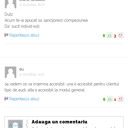
la
21.03.2024, 16:03
Dutz
Acum te-ai apucat să sancţionezi compasiunea.
Da' sucit individ ești.
Raportează abuz
6
3
eu
la
22.03.2024, 15:12
sa vedem ce va insemna accesibil: una e accesibil pentru clientul
tipic de audi, alta e accesibil la modul general.
Raportează abuz
6
1
Adauga un comentariu
Modifica