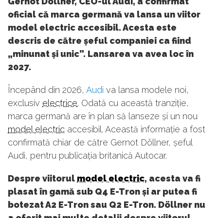
Gernot Döllner, CEO-ul Audi, a confirmat
oficial că marca germană va lansa un viitor
model electric accesibil. Acesta este
descris de către șeful companiei ca fiind
„minunat și unic”. Lansarea va avea loc în
2027.
Începând din 2026,
Audi
va lansa modele noi,
exclusiv
electrice
. Odată cu această tranziție,
marca germană are în plan să lanseze și un nou
model electric
accesibil. Această informație a fost
confirmată chiar de către Gernot Döllner, șeful
Audi, pentru publicația britanică Autocar.
Despre viitorul
model electric
, acesta va fi
plasat în gamă sub Q4 E-Tron și ar putea fi
botezat A2 E-Tron sau Q2 E-Tron. Döllner nu
a oferit mai multe detalii despre viitorul