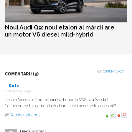
Noul Audi Q9: noul etalon al mărcii are
un motor V6 diesel mild-hybrid
COMENTEAZA
COMENTARII (3)
Dutz
la
21.03.2024, 15:46
Dacă-i “accesibil”, nu trebuia sa-l cheme VW sau Skoda?
Ce faci cu restul gamei dacă doar acest model este accesibil?
Raportează abuz
4
6
Diana Șosoacă