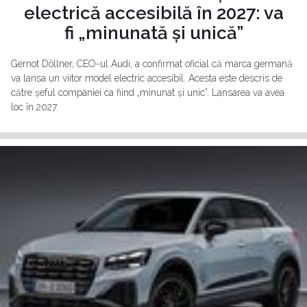
electrică accesibilă în 2027: va
fi „minunată și unică”
Gernot Döllner, CEO-ul Audi, a confirmat oficial că marca germană
va lansa un viitor model electric accesibil. Acesta este descris de
către șeful companiei ca fiind „minunat și unic”. Lansarea va avea
loc în 2027.