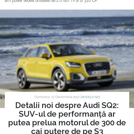
am putea vedea unitatea de 2.0 litri TFSI și 310 CP.
Duminica, 17 Decembrie 2017 |
MODELE NOI
Detalii noi despre Audi SQ2:
SUV-ul de performanță ar
putea prelua motorul de 300 de
cai putere de pe S3