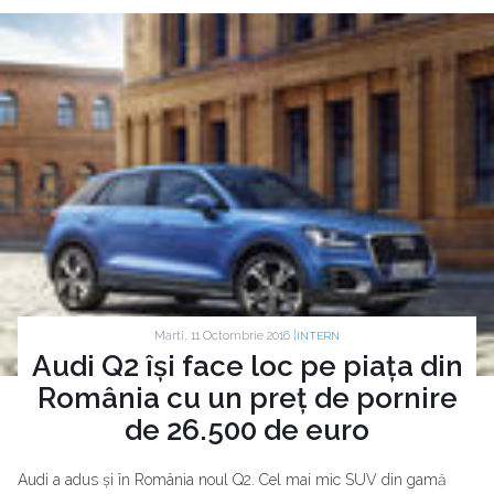
Marti, 11 Octombrie 2016 |
INTERN
Audi Q2 își face loc pe piața din
România cu un preț de pornire
de 26.500 de euro
Audi a adus și în România noul Q2. Cel mai mic SUV din gamă