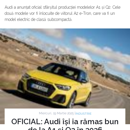
Audi a anunțat oficial sfârșitul producției modelelor A1 și Q2. Cele
două modele vor fi înlocuite de viitorul A2 e-Tron, care va fi un
model electric de clasă subcompactă.
Miercuri, 19 Martie 2025 |
INDUSTRIE
OFICIAL: Audi își ia rămas bun
de la A1 și Q2 în 2026