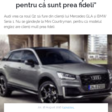
pentru că sunt prea fideli”
Audi vrea ca noul Q2 să fure din clienții lui Mercedes GLA și BMW
Seria 1. Nu se gândește la Mini Countryman, pentru că modelul
englez are clienți mult prea fideli.
Joi, 18 August 2016 |
GENERAL