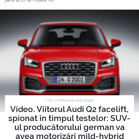
până la 20 de modele noi.
Luni, 17 Februarie 2020 |
VIDEO
Video. Viitorul Audi Q2 facelift,
spionat în timpul testelor: SUV-
ul producătorului german va
avea motorizări mild-hybrid