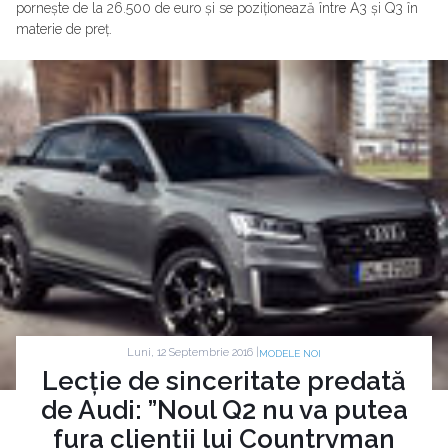
pornește de la 26.500 de euro și se poziționează între A3 și Q3 în
materie de preț.
Luni, 12 Septembrie 2016 |
MODELE NOI
Lecție de sinceritate predată
de Audi: ”Noul Q2 nu va putea
fura clienții lui Countryman