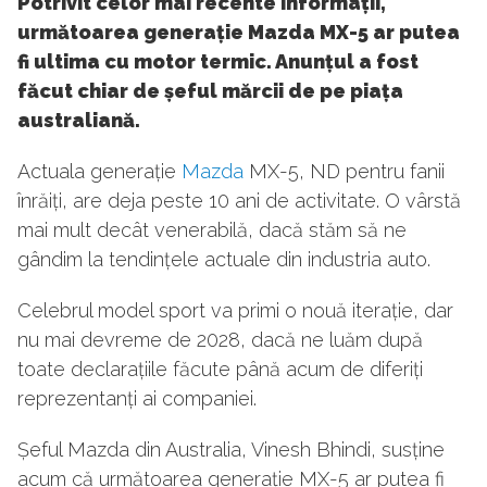
Potrivit celor mai recente informații,
următoarea generație Mazda MX-5 ar putea
fi ultima cu motor termic. Anunțul a fost
făcut chiar de șeful mărcii de pe piața
australiană.
Actuala generație
Mazda
MX-5, ND pentru fanii
înrăiți, are deja peste 10 ani de activitate. O vârstă
mai mult decât venerabilă, dacă stăm să ne
gândim la tendințele actuale din industria auto.
Celebrul model sport va primi o nouă iterație, dar
nu mai devreme de 2028, dacă ne luăm după
toate declarațiile făcute până acum de diferiți
reprezentanți ai companiei.
Șeful Mazda din Australia, Vinesh Bhindi, susține
acum că următoarea generație MX-5 ar putea fi