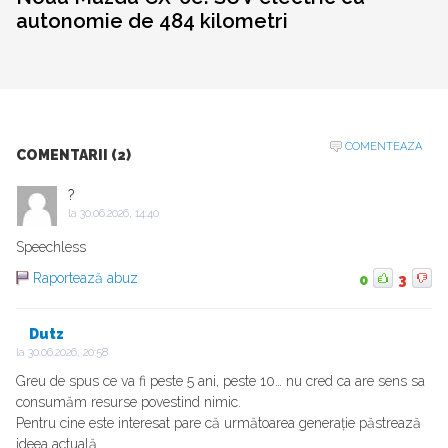
autonomie de 484 kilometri
COMENTEAZA
COMENTARII (2)
?
la
30.06.2026, 14:40
Speechless
Raportează abuz
0
3
Dutz
la
30.06.2026, 20:58
Greu de spus ce va fi peste 5 ani, peste 10… nu cred ca are sens sa
consumăm resurse povestind nimic.
Pentru cine este interesat pare că următoarea generație păstrează
ideea actuală.