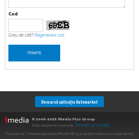
Cod
Greu de citit?
Regenerare cod
Descarcă aplicaţia Automarket
© 2006-2026 iMedia Plus Group
.
Termeni şi condiţii
Toate drepturile rezervate.
Final de eră? Viitoarea generație Mazda MX-5 ar putea fi ultima cu motor termic