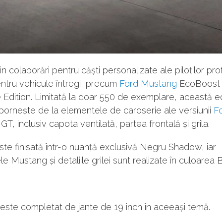
in colaborări pentru căști personalizate ale piloților prof
entru vehicule întregi, precum
Ford Mustang
EcoBoost
 Edition. Limitată la doar 550 de exemplare, această ed
pornește de la elementele de caroserie ale versiunii
F
T, inclusiv capota ventilată, partea frontală și grila.
te finisată într-o nuanță exclusivă Negru Shadow, iar
 Mustang și detaliile grilei sunt realizate în culoarea
este completat de jante de 19 inch în aceeași temă.