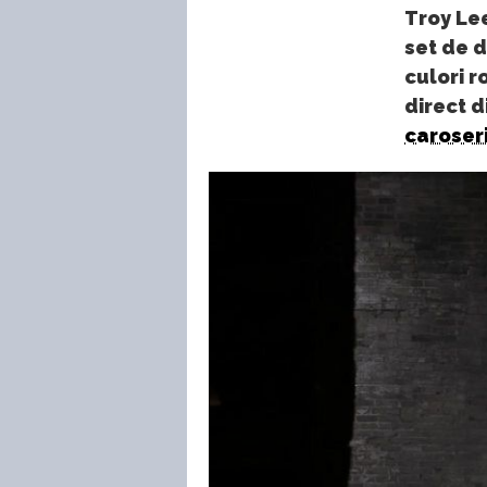
Troy Lee
set de d
culori r
direct d
caroser