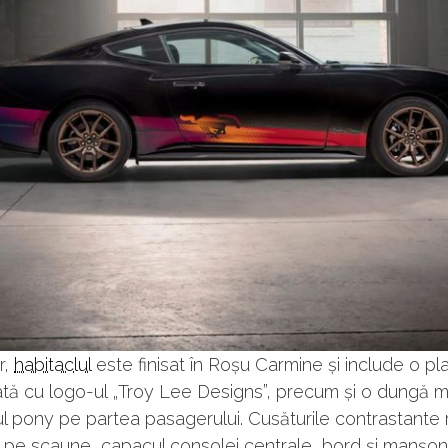
r,
habitaclul
este finisat în Roșu Carmine și include o p
tă cu logo-ul „Troy Lee Designs”, precum și o dungă mu
l pony pe partea pasagerului. Cusăturile contrastante r
 pe scaune, capacul consolei centrale, bord și manșon