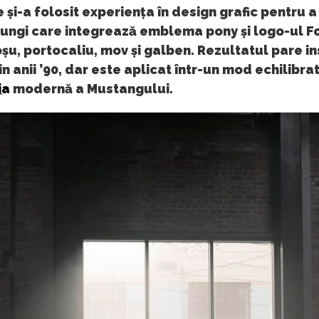
 și-a folosit experiența în design grafic pentru a
ungi care integrează emblema pony și logo-ul Fo
oșu, portocaliu, mov și galben. Rezultatul pare in
in anii ’90, dar este aplicat într-un mod echilibra
ia
modernă a Mustangului.