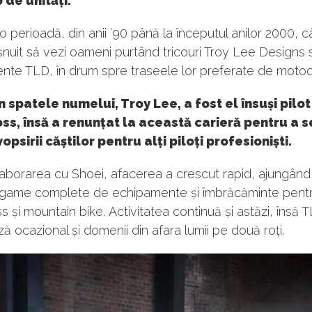
 de unități.
 o perioadă, din anii ’90 până la începutul anilor 2000, 
nuit să vezi oameni purtând tricouri Troy Lee Designs 
nte TLD, în drum spre traseele lor preferate de motoc
 spatele numelui, Troy Lee, a fost el însuși pilot
s, însă a renunțat la această carieră pentru a s
opsirii căștilor pentru alți piloți profesioniști.
aborarea cu Shoei, afacerea a crescut rapid, ajungând
game complete de echipamente și îmbrăcăminte pent
 și mountain bike. Activitatea continuă și astăzi, însă 
ă ocazional și domenii din afara lumii pe două roți.