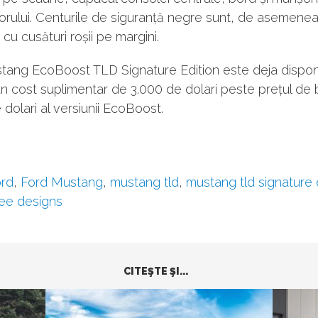
rului. Centurile de siguranță negre sunt, de asemenea
cu cusături roșii pe margini.
ang EcoBoost TLD Signature Edition este deja disponib
n cost suplimentar de 3.000 de dolari peste prețul de
 dolari al versiunii EcoBoost.
rd
,
Ford Mustang
,
mustang tld
,
mustang tld signature 
lee designs
CITEŞTE ŞI...