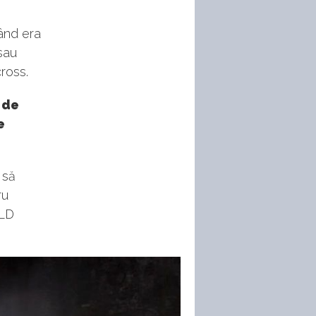
când era
sau
ross.
 de
e
 să
ru
TLD