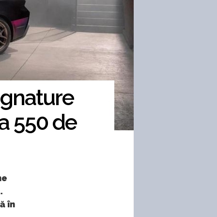
ignature
la 550 de
ne
.
ă în