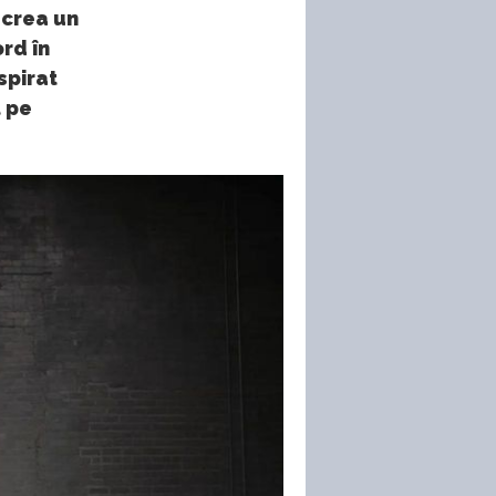
 crea un
rd în
spirat
t pe