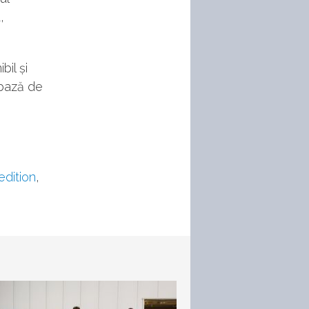
,
il și
 bază de
edition
,