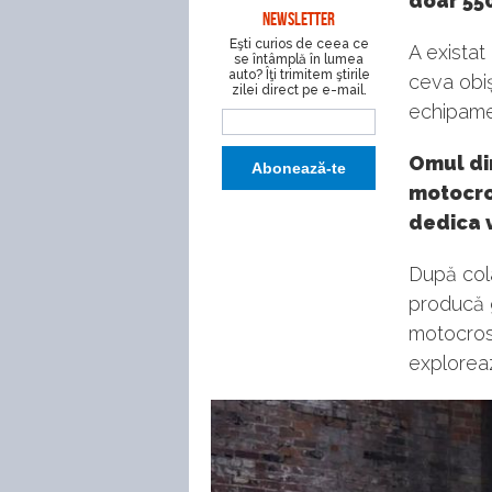
doar 550
NEWSLETTER
Eşti curios de ceea ce
A existat
se întâmplă în lumea
auto? Îţi trimitem ştirile
ceva obiș
zilei direct pe e-mail.
echipame
Omul din
motocros
dedica v
După col
producă 
motocross
exploreaz