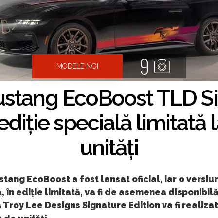
9
MODELE NOI
stang EcoBoost TLD S
 ediție specială limitată 
unități
tang EcoBoost a fost lansat oficial, iar o versiu
, în ediție limitată, va fi de asemenea disponibilă
 Troy Lee Designs Signature Edition va fi realizat