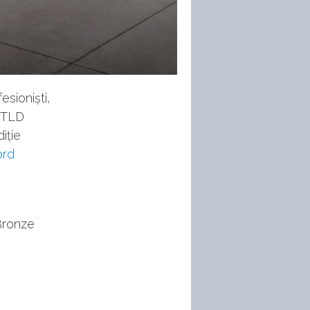
esioniști,
 TLD
iție
ord
 Bronze