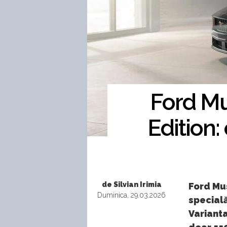
Ford Mu
Edition:
de Silvian Irimia
Ford Mus
Duminica, 29.03.2026
specială
Varianta