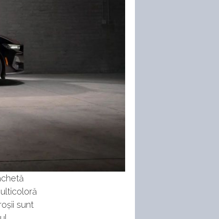
lachetă
lticoloră
oșii sunt
ul