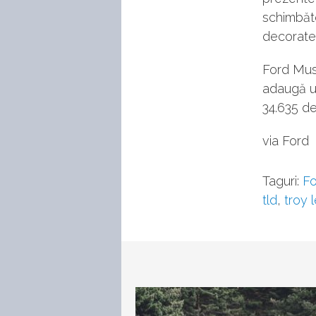
schimbăto
decorate 
Ford Must
adaugă u
34.635 de
via Ford
Taguri:
Fo
tld
,
troy 