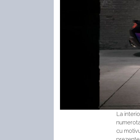
La interio
numerota
cu motivu
prezente