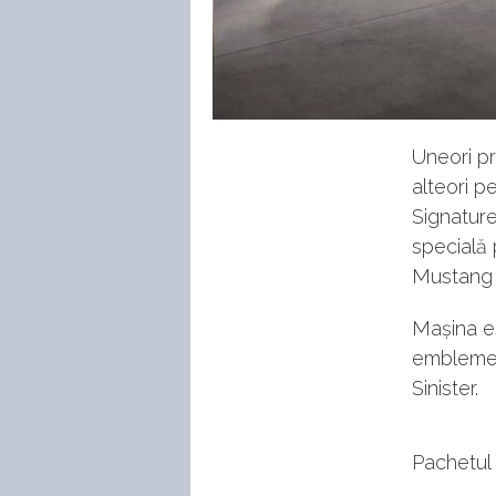
Uneori pr
alteori p
Signature
specială 
Mustang G
Mașina es
emblemele
Sinister.
Pachetul 