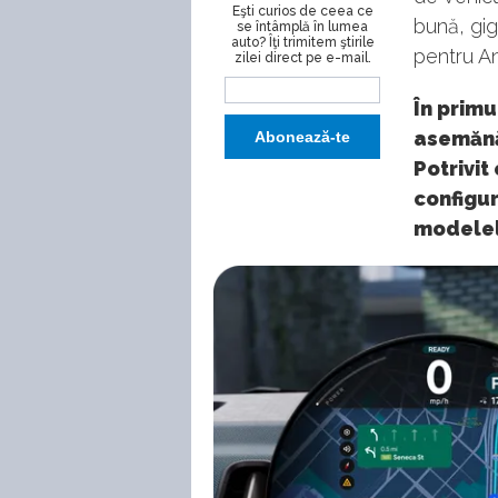
Eşti curios de ceea ce
bună, gi
se întâmplă în lumea
auto? Îţi trimitem ştirile
pentru An
zilei direct pe e-mail.
În primu
asemănă
Potrivit
configur
modelelo