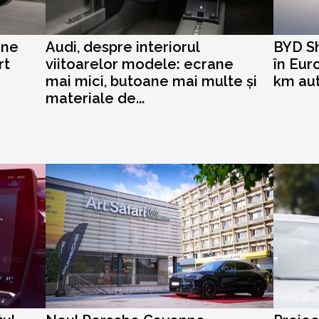
une
Audi, despre interiorul
BYD Sh
rt
viitoarelor modele: ecrane
în Eur
mai mici, butoane mai multe și
km au
materiale de...