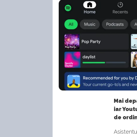
Mai depa
iar Yout
de ordin
Asistentul