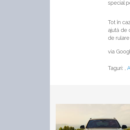
special p
Tot în ca
ajută de 
de rulare 
via Goog
Taguri:
,
A