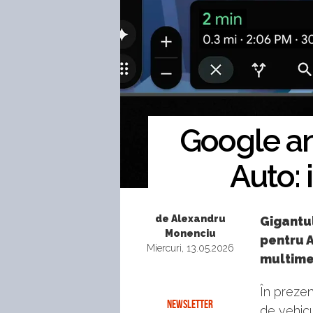
Google an
Auto: 
de Alexandru
Gigantu
Monenciu
pentru A
Miercuri, 13.05.2026
multimed
În prezen
NEWSLETTER
de vehicu