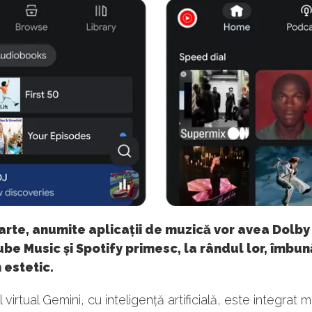
rte, anumite aplicații de muzică vor avea Dolby
ube Music și Spotify primesc, la rândul lor, îmbună
 estetic.
 virtual Gemini, cu inteligență artificială, este integrat m