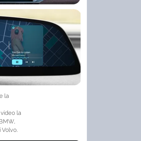
e la
 video la
e BMW,
 Volvo.