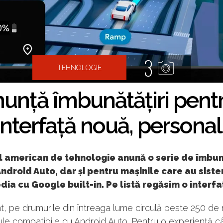
3
TEHNOLOGIE
unță îmbunătățiri pent
interfață nouă, personal
l american de tehnologie anună o serie de îmbun
ndroid Auto, dar și pentru mașinile care au sist
ia cu Google built-in. Pe listă regăsim o interfa
t, pe drumurile din întreaga lume circulă peste 250 de 
le compatibile cu Android Auto. Pentru o experiență c