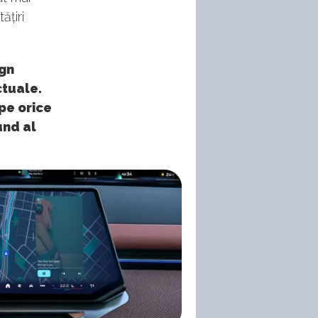
ățiri
ign
tuale.
 pe orice
und al