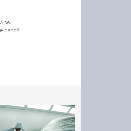
că se
 ce bandă