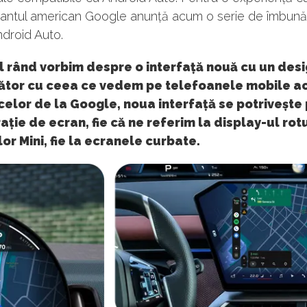
gantul american Google anunță acum o serie de îmbunăt
droid Auto.
l rând vorbim despre o interfață nouă cu un des
tor cu ceea ce vedem pe telefoanele mobile ac
 celor de la Google, noua interfață se potrivește
ație de ecran, fie că ne referim la display-ul rot
r Mini, fie la ecranele curbate.