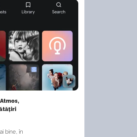
 Atmos,
tățiri
ai bine, în