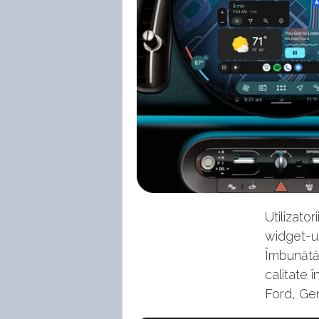
Utilizato
widget-ur
Îmbunătăț
calitate
Ford, Ge