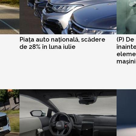
Piața auto națională, scădere
(P) De
de 28% în luna iulie
înaint
elemen
mașini