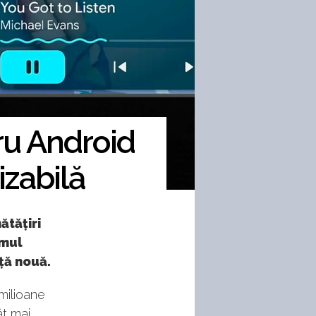
ru Android
izabilă
ătățiri
emul
ță nouă.
milioane
ât mai