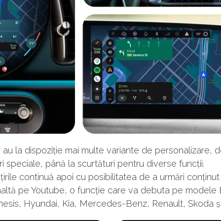
rii au la dispoziție mai multe variante de personalizare, d
i speciale, până la scurtături pentru diverse funcții.
irile continuă apoi cu posibilitatea de a urmări conținut
 înaltă pe Youtube, o funcție care va debuta pe model
nesis, Hyundai, Kia, Mercedes-Benz, Renault, Skoda și