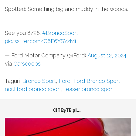
Spotted: Something big and muddy in the woods.
See you 8/26.
#BroncoSport
pic.twitter.com/C6F6YSYzMi
— Ford Motor Company (@Ford)
August 12, 2024
via
Carscoops
Taguri:
Bronco Sport
,
Ford
,
Ford Bronco Sport
,
noul ford bronco sport
,
teaser bronco sport
CITEŞTE ŞI...