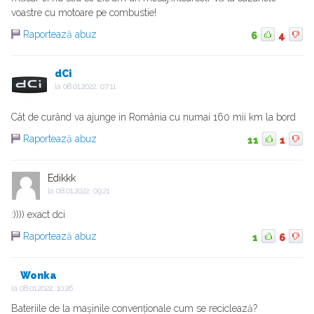
voastre cu motoare pe combustie!
Raportează abuz
6
4
dCi
la
08.01.2022, 07:11
Cât de curând va ajunge in România cu numai 160 mii km la bord
Raportează abuz
11
1
Edikkk
la
08.01.2022, 09:21
:)))) exact dci
Raportează abuz
1
6
Wonka
la
08.01.2022, 10:26
Bateriile de la mașinile convenționale cum se reciclează?