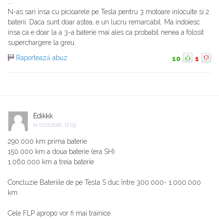
...
N-as sari insa cu picioarele pe Tesla pentru 3 motoare inlocuite si 2
baterii. Daca sunt doar astea, e un lucru remarcabil. Ma indoiesc
insa ca e doar la a 3-a baterie mai ales ca probabil nenea a folosit
superchargere la greu.
Raportează abuz
10
1
Edikkk
la
07.01.2022, 17:03
290.000 km prima baterie
150.000 km a doua baterie (era SH)
1.060.000 km a treia baterie
Concluzie Bateriile de pe Tesla S duc între 300.000- 1.000.000
km
Cele FLP apropo vor fi mai trainice