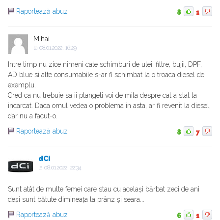
Raportează abuz
8
1
Mihai
la
08.01.2022, 16:29
Intre timp nu zice nimeni cate schimburi de ulei, filtre, bujii, DPF,
AD blue si alte consumabile s-ar fi schimbat la o troaca diesel de
exemplu.
Cred ca nu trebuie sa ii plangeti voi de mila despre cat a stat la
incarcat. Daca omul vedea o problema in asta, ar fi revenit la diesel,
dar nu a facut-o.
Raportează abuz
8
7
dCi
la
08.01.2022, 22:34
Sunt atât de multe femei care stau cu același bărbat zeci de ani
deși sunt bătute dimineața la prânz și seara...
Raportează abuz
6
1