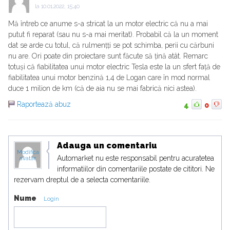
la
10.01.2022, 15:40
Mă întreb ce anume s-a stricat la un motor electric că nu a mai
putut fi reparat (sau nu s-a mai meritat). Probabil că la un moment
dat se arde cu totul, că rulmențți se pot schimba, perii cu cărbuni
nu are. Ori poate din proiectare sunt făcute să țină atât. Remarc
totuși că fiabilitatea unui motor electric Tesla este la un sfert față de
fiabilitatea unui motor benzină 1,4 de Logan care în mod normal
duce 1 milion de km (că de aia nu se mai fabrică nici astea).
Raportează abuz
4
0
Adauga un comentariu
Modifica
Automarket nu este responsabil pentru acuratetea
avatar
informatiilor din comentariile postate de cititori. Ne
rezervam dreptul de a selecta comentariile.
Nume
Login