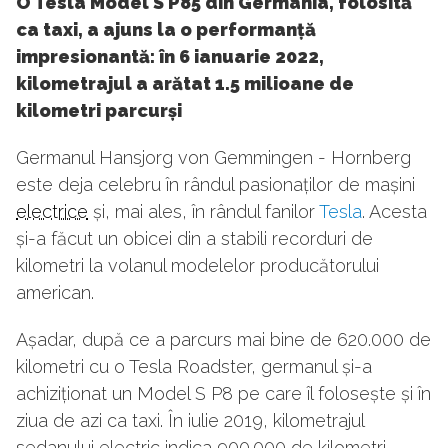
O Tesla Model S P85 din Germania, folosită
ca taxi, a ajuns la o performanță
impresionantă: în 6 ianuarie 2022,
kilometrajul a arătat 1.5 milioane de
kilometri parcurși
Germanul Hansjorg von Gemmingen - Hornberg
este deja celebru în rândul pasionaților de mașini
electrice
și, mai ales, în rândul fanilor
Tesla
. Acesta
și-a făcut un obicei din a stabili recorduri de
kilometri la volanul modelelor producătorului
american.
Așadar, după ce a parcurs mai bine de 620.000 de
kilometri cu o Tesla Roadster, germanul și-a
achiziționat un Model S P8 pe care îl folosește și în
ziua de azi ca taxi. În iulie 2019, kilometrajul
sedanului electric indica 900.000 de kilometri