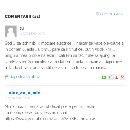
COMENTEAZA
COMENTARII (21)
eu
la
07.01.2022, 16:39
God ... sa schimbi 3 motoare electrice ... macar se vede o evolutie si
in domeniul asta... ultimul pare sa fi tinut cel putin 500k km ...
Singura mea problema este ... cati km sa faci frate sa ajungi la
cifrele astea. Si mai ales cat a stat omul asta la incarcat, deja mi-e
mila de el sa ai un asa stil de viata ... sa traiesti in masina
Raportează abuz
22
4
alex_cu_a_mic
la
07.01.2022, 17:00
Nimic nou si nemaivazut decat poate pentru Tesla.
La raionu diesel, business as usual:
https://www.youtube.com/watch?v=1KEJLhnwfxw