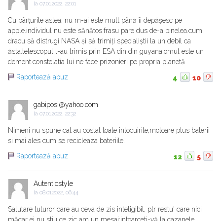
la
07.01.2022, 22:01
Cu pârțurile astea, nu m-ai este mult până îi depășesc pe
apple.individul nu este sănătos.frasu pare dus de-a binelea.cum
dracu să distrugi NASA și să trimiți specialiștii la un debil ca
ăsta.telescopul l-au trimis prin ESA din din guyana.omul este un
dement.constelatia lui ne face prizonieri pe propria planetă
Raportează abuz
4
10
gabiposi@yahoo.com
la
07.01.2022, 22:32
Nimeni nu spune cat au costat toate inlocuirile,motoare plus baterii
si mai ales cum se recicleaza bateriile.
Raportează abuz
12
5
Autenticstyle
la
08.01.2022, 06:44
Salutare tuturor care au ceva de zis inteligibil, ptr restu' care nici
măcar ei nu stiu ce zic am un mesaj:intoarceti-vă la cazanele