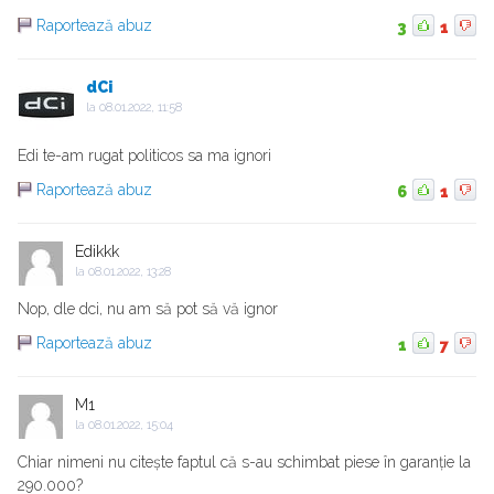
Raportează abuz
3
1
dCi
la
08.01.2022, 11:58
Edi te-am rugat politicos sa ma ignori
Raportează abuz
6
1
Edikkk
la
08.01.2022, 13:28
Nop, dle dci, nu am să pot să vă ignor
Raportează abuz
1
7
M1
la
08.01.2022, 15:04
Chiar nimeni nu citește faptul că s-au schimbat piese în garanție la
290.000?