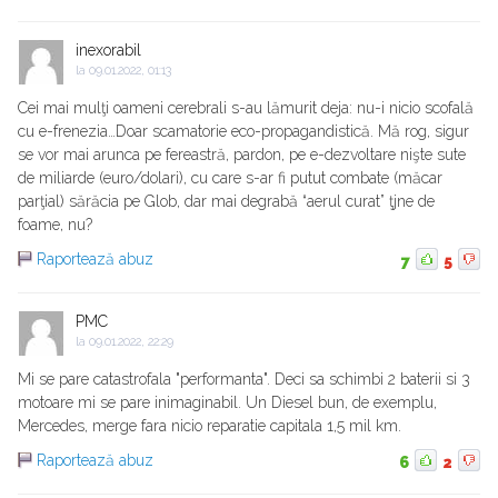
inexorabil
la
09.01.2022, 01:13
Cei mai mulţi oameni cerebrali s-au lămurit deja: nu-i nicio scofală
cu e-frenezia…Doar scamatorie eco-propagandistică. Mă rog, sigur
se vor mai arunca pe fereastră, pardon, pe e-dezvoltare nişte sute
de miliarde (euro/dolari), cu care s-ar fi putut combate (măcar
parţial) sărăcia pe Glob, dar mai degrabă “aerul curat” ţjne de
foame, nu?
Raportează abuz
7
5
PMC
la
09.01.2022, 22:29
Mi se pare catastrofala "performanta". Deci sa schimbi 2 baterii si 3
motoare mi se pare inimaginabil. Un Diesel bun, de exemplu,
Mercedes, merge fara nicio reparatie capitala 1,5 mil km.
Raportează abuz
6
2