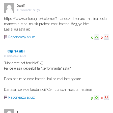
Seriff
la
10.01.2022, 08:56
https://www.antena3.ro/externe/finlandez-detonare-masina-tesla-
manechin-elon-musk-protest-cost-baterie-623794.html
Las si eu asta aici
Raportează abuz
5
0
CiprianBi
la
10.01.2022, 12:09
"Not great not terrible!" =))
Pai ce e asa deosebit la "performanta" asta?
Daca schimba doar bateria, hai ca mai intelegeam.
Dar asa...ce e de lauda aici? Ce nu a schimbat la masina?
Raportează abuz
3
0
r