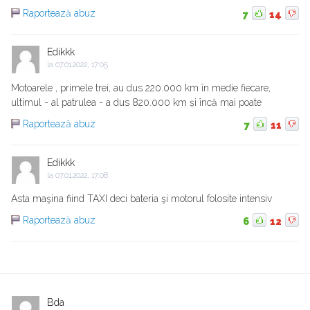
Raportează abuz
7
14
Edikkk
la
07.01.2022, 17:05
Motoarele , primele trei, au dus 220.000 km în medie fiecare,
ultimul - al patrulea - a dus 820.000 km și încă mai poate
Raportează abuz
7
11
Edikkk
la
07.01.2022, 17:08
Asta maşina fiind TAXI deci bateria şi motorul folosite intensiv
Raportează abuz
6
12
Bda