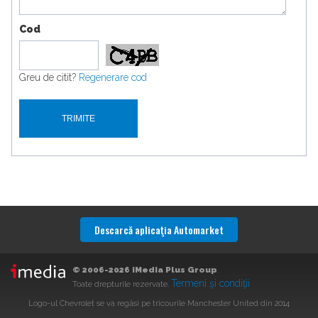
Cod
Greu de citit?
Regenerare cod
Descarcă aplicaţia Automarket
© 2006-2026 iMedia Plus Group
.
Termeni şi condiţii
Toate drepturile rezervate.
Logo-ul Chevrolet se va regăsi pe tricourile Manchester United din 2014