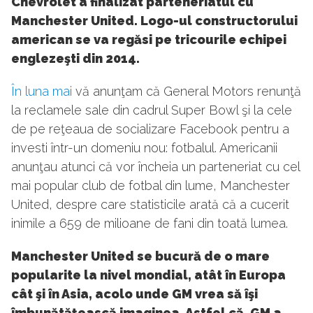
Chevrolet a finalizat parteneriatul cu
Manchester United. Logo-ul constructorului
american se va regăsi pe tricourile echipei
englezeşti din 2014.
În luna mai
vă anunţam că General Motors renunţă
la reclamele sale din cadrul Super Bowl şi la cele
de pe reţeaua de socializare Facebook pentru a
investi într-un domeniu nou: fotbalul. Americanii
anunţau atunci că vor încheia un parteneriat cu cel
mai popular club de fotbal din lume, Manchester
United, despre care statisticile arată că a cucerit
inimile a 659 de milioane de fani din toată lumea.
Manchester United se bucură de o mare
popularite la nivel mondial, atât în Europa
cât şi în Asia, acolo unde GM vrea să îşi
îmbunătăţească imaginea. Astfel că, GM a