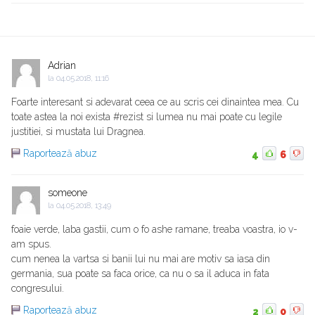
Adrian
la
04.05.2018, 11:16
Foarte interesant si adevarat ceea ce au scris cei dinaintea mea. Cu
toate astea la noi exista #rezist si lumea nu mai poate cu legile
justitiei, si mustata lui Dragnea.
Raportează abuz
4
6
someone
la
04.05.2018, 13:49
foaie verde, laba gastii, cum o fo ashe ramane, treaba voastra, io v-
am spus.
cum nenea la vartsa si banii lui nu mai are motiv sa iasa din
germania, sua poate sa faca orice, ca nu o sa il aduca in fata
congresului.
Raportează abuz
2
0