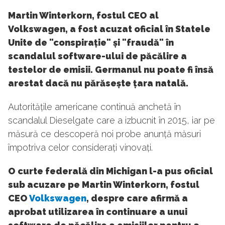
Martin Winterkorn, fostul CEO al
Volkswagen, a fost acuzat oficial în Statele
Unite de "conspirație" și "fraudă" în
scandalul software-ului de păcălire a
testelor de emisii. Germanul nu poate fi însă
arestat dacă nu părăsește țara natală.
Autoritățile americane continuă anchetă în
scandalul Dieselgate care a izbucnit în 2015, iar pe
măsură ce descoperă noi probe anunță măsuri
împotriva celor considerați vinovați.
O curte federală din Michigan l-a pus oficial
sub acuzare pe Martin Winterkorn, fostul
CEO
Volkswagen
, despre care afirmă a
aprobat utilizarea în continuare a unui