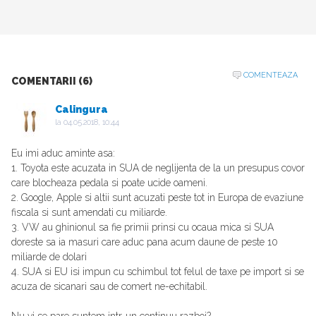
COMENTEAZA
COMENTARII (6)
Calingura
la
04.05.2018, 10:44
Eu imi aduc aminte asa:
1. Toyota este acuzata in SUA de neglijenta de la un presupus covor
care blocheaza pedala si poate ucide oameni.
2. Google, Apple si altii sunt acuzati peste tot in Europa de evaziune
fiscala si sunt amendati cu miliarde.
3. VW au ghinionul sa fie primii prinsi cu ocaua mica si SUA
doreste sa ia masuri care aduc pana acum daune de peste 10
miliarde de dolari
4. SUA si EU isi impun cu schimbul tot felul de taxe pe import si se
acuza de sicanari sau de comert ne-echitabil.