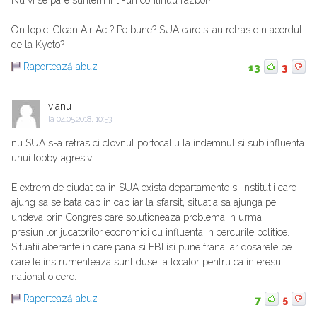
Nu vi se pare suntem intr-un continuu razboi?
On topic: Clean Air Act? Pe bune? SUA care s-au retras din acordul
de la Kyoto?
Raportează abuz
13
3
vianu
la
04.05.2018, 10:53
nu SUA s-a retras ci clovnul portocaliu la indemnul si sub influenta
unui lobby agresiv.
E extrem de ciudat ca in SUA exista departamente si institutii care
ajung sa se bata cap in cap iar la sfarsit, situatia sa ajunga pe
undeva prin Congres care solutioneaza problema in urma
presiunilor jucatorilor economici cu influenta in cercurile politice.
Situatii aberante in care pana si FBI isi pune frana iar dosarele pe
care le instrumenteaza sunt duse la tocator pentru ca interesul
national o cere.
Raportează abuz
7
5