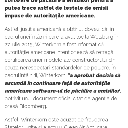
software de păcălire a emisiilor pentru a
putea trece astfel de testele de emisii
impuse de autoritățile americane.
Astfel, justiția americană a obținut dovezi că, în
cadrul unei întâlniri care a avut loc la Wolsburg în
27 iulie 2015, Winterkorn a fost informat că
autoritățile americane intenționează să retragă
certificarea unor modele ale constructorului din
cauza nerespectării standardelor de poluare. În
cadrul întâlnirii, Winterkorn
"a aprobat decizia să
ascundă în continuare față de autoritățile
americane software-ul de păcălire a emisiilor
",
potrivit unui document oficial citat de agenția de
presă Bloomberg.
Astfel, Winterkorn este acuzat de fraudarea
Statelor Unite și a actului Clean Air Act, care