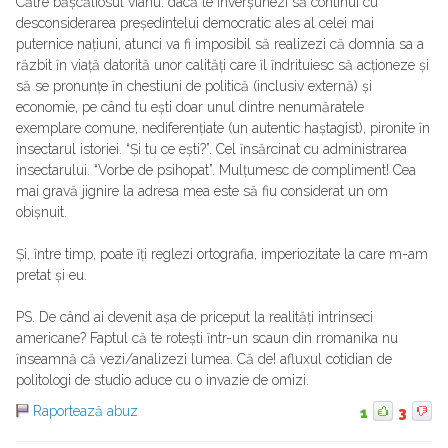
Către bășcăliosul vianu: dacă te ȋnverșunezi să continui cu
desconsiderarea președintelui democratic ales al celei mai
puternice națiuni, atunci va fi imposibil să realizezi că domnia sa a
răzbit ȋn viață datorită unor calități care ȋl ȋndrituiesc să acționeze și
să se pronunțe ȋn chestiuni de politică (inclusiv externă) și
economie, pe când tu ești doar unul dintre nenumăratele
exemplare comune, nediferențiate (un autentic haștagist), pironite ȋn
insectarul istoriei. “Și tu ce ești?”. Cel ȋnsărcinat cu administrarea
insectarului. “Vorbe de psihopat”. Mulțumesc de compliment! Cea
mai gravă jignire la adresa mea este să fiu considerat un om
obișnuit.
Și, ȋntre timp, poate ȋți reglezi ortografia, imperiozitate la care m-am
pretat și eu.
PS. De când ai devenit așa de priceput la realități intrinseci
americane? Faptul că te rotești ȋntr-un scaun din rromanika nu
ȋnseamnă că vezi/analizezi lumea. Că de! afluxul cotidian de
politologi de studio aduce cu o invazie de omizi.
Raportează abuz
1
3