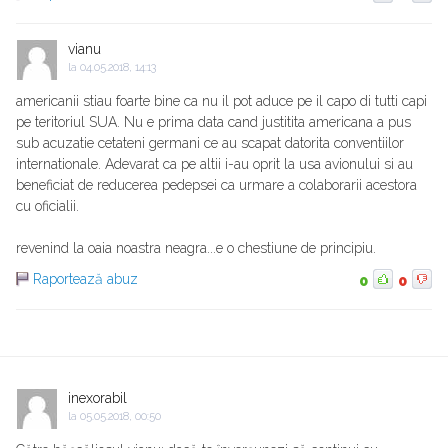
vianu
la
04.05.2018, 14:13
americanii stiau foarte bine ca nu il pot aduce pe il capo di tutti capi
pe teritoriul SUA. Nu e prima data cand justitita americana a pus
sub acuzatie cetateni germani ce au scapat datorita conventiilor
internationale. Adevarat ca pe altii i-au oprit la usa avionului si au
beneficiat de reducerea pedepsei ca urmare a colaborarii acestora
cu oficialii.
revenind la oaia noastra neagra...e o chestiune de principiu.
Raportează abuz
0
0
inexorabil
la
05.05.2018, 00:50