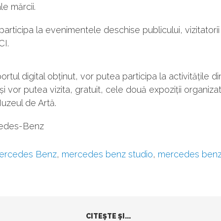
e mărcii.
participa la evenimentele deschise publicului, vizitatori
CI.
tul digital obținut, vor putea participa la activitățile di
i vor putea vizita, gratuit, cele două expoziții organiza
eul de Artă.
cedes-Benz
ercedes Benz
,
mercedes benz studio
,
mercedes benz
CITEŞTE ŞI...