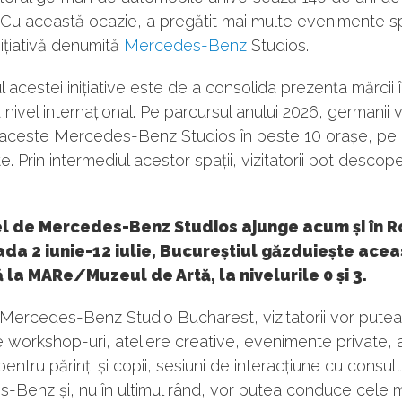
e. Cu această ocazie, a pregătit mai multe evenimente s
inițiativă denumită
Mercedes-Benz
Studios.
l acestei inițiative este de a consolida prezența mărcii 
 nivel internațional. Pe parcursul anului 2026, germanii 
aceste Mercedes-Benz Studios în peste 10 orașe, pe 
e. Prin intermediul acestor spații, vizitatorii pot descop
el de Mercedes-Benz Studios ajunge acum și în 
ada 2 iunie-12 iulie, Bucureștiul găzduiește acea
vă la MARe/Muzeul de Artă, la nivelurile 0 și 3.
 Mercedes-Benz Studio Bucharest, vizitatorii vor putea
e workshop-uri, ateliere creative, evenimente private, a
 pentru părinți și copii, sesiuni de interacțiune cu consult
Benz și, nu în ultimul rând, vor putea conduce cele m