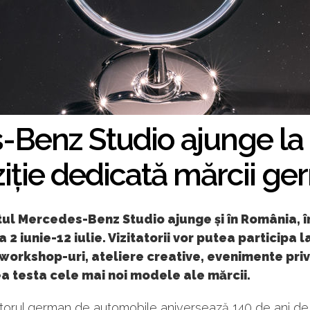
Benz Studio ajunge la 
iție dedicată mărcii g
ul Mercedes-Benz Studio ajunge și în România, î
 2 iunie-12 iulie. Vizitatorii vor putea participa l
workshop-uri, ateliere creative, evenimente priv
a testa cele mai noi modele ale mărcii.
torul german de automobile aniversează 140 de ani de 