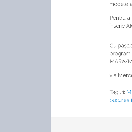
modele al
Pentru a 
înscrie AI
Cu pașapor
program ș
MARe/Muz
via Mer
Taguri:
M
bucuresti