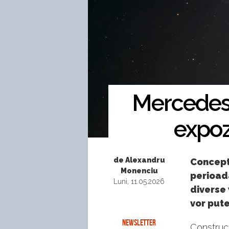
Mercedes-
expoz
de Alexandru
Concept
Monenciu
perioada
Luni, 11.05.2026
diverse 
vor pute
NEWSLETTER
Construc