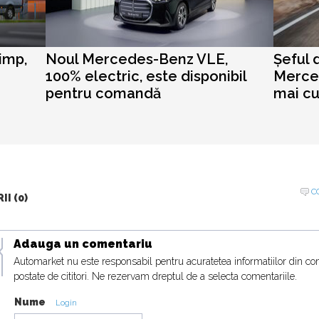
timp,
Noul Mercedes-Benz VLE,
Șeful 
100% electric, este disponibil
Merce
pentru comandă
mai cu
C
I (0)
Adauga un comentariu
Automarket nu este responsabil pentru acuratetea informatiilor din co
postate de cititori. Ne rezervam dreptul de a selecta comentariile.
Nume
Login