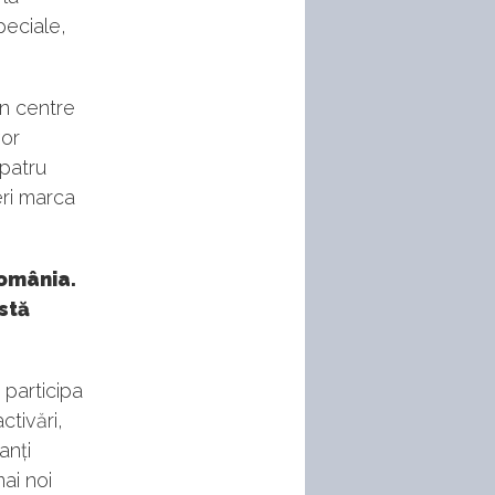
peciale,
în centre
vor
patru
eri marca
România.
stă
 participa
ctivări,
anți
ai noi