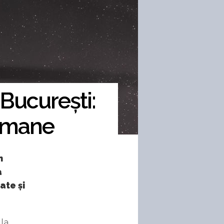
București:
ermane
n
a
ate și
la