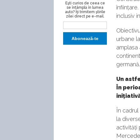
Eşti curios de ceea ce
înființar
se întâmplă în lumea
auto? Îţi trimitem ştirile
inclusiv 
zilei direct pe e-mail.
Obiectivu
urbane la
amplasa 
continent
germană.
Un astf
În perio
inițiati
În cadrul
la divers
activități
Mercedes-