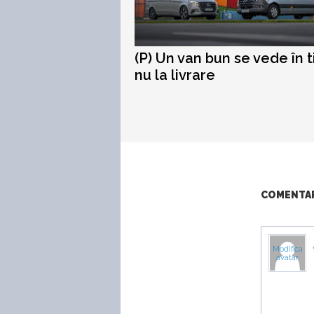
(P) Un van bun se vede în 
nu la livrare
COMENTARI
Modifica
avatar