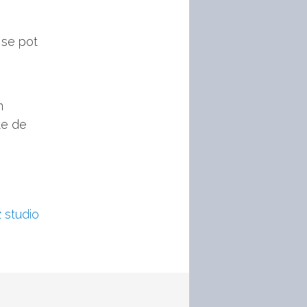
i se pot
n
te de
 studio