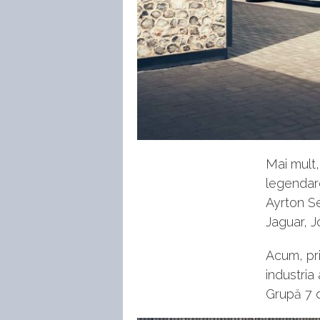
Mai mult
legendare
Ayrton Se
Jaguar, J
Acum, pr
industria
Grupă 7 d