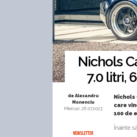
Nichols C
7.0 litri
de Alexandru
Nichols 
Monenciu
care vin
Miercuri, 26.07.2023
100 de 
Înainte s
NEWSLETTER