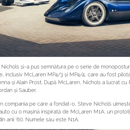
, Nichols și-a pus semnătura pe o serie de monopostur
, inclusiv McLaren MP4/3 și MP4/4, care au fost pilot
nna și Alain Prost. După McLaren, Nichols a lucrat cu F
ordan și Sauber.
in compania pe care a fondat-o, Steve Nichols uimeșt
 auto cu o mașină inspirată de McLaren M1A, un protot
in anii '60. Numele său este N1A.