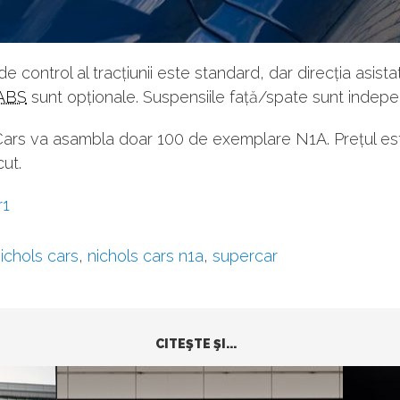
e control al tracțiunii este standard, dar direcția asistat
ABS
sunt opționale. Suspensiile față/spate sunt indep
Cars va asambla doar 100 de exemplare N1A. Prețul es
ut.
r1
ichols cars
,
nichols cars n1a
,
supercar
CITEŞTE ŞI...