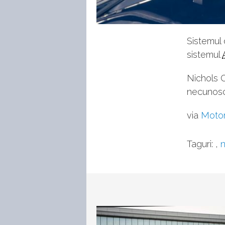
Sistemul d
sistemul
Nichols 
necunosc
via
Moto
Taguri:
,
n