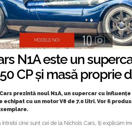
10
MODELE NOI
ars N1A este un superca
, 650 CP și masă proprie
Cars prezintă noul N1A, un supercar cu influențe 
e echipat cu un motor V8 de 7.0 litri. Vor fi produ
exemplare.
ă întrebi cine sunt cei de la Nichols Cars, îți explicăm im