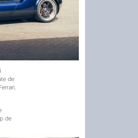
i
ate de
errari,
e
ip de