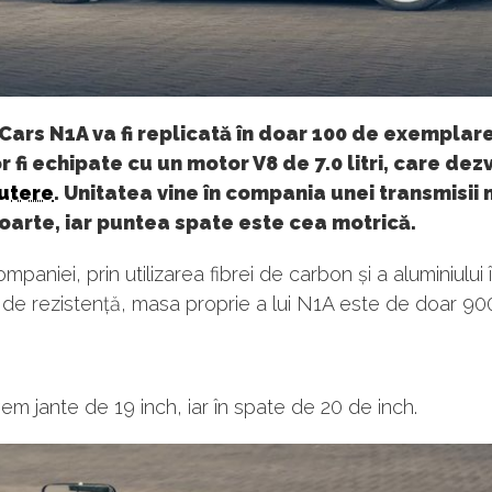
Cars N1A va fi replicată în doar 100 de exemplare
r fi echipate cu un motor V8 de 7.0 litri, care dez
putere
. Unitatea vine în compania unei transmisi
oarte, iar puntea spate este cea motrică.
ompaniei, prin utilizarea fibrei de carbon și a aluminiului 
 de rezistență, masa proprie a lui N1A este de doar 90
vem jante de 19 inch, iar în spate de 20 de inch.