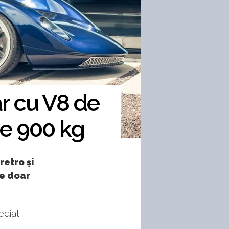
r cu V8 de
 de 900 kg
retro și
se doar
ediat.