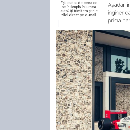
Eşti curios de ceea ce
Așadar, î
se întâmplă în lumea
auto? Îţi trimitem ştirile
inginer c
zilei direct pe e-mail.
prima oar