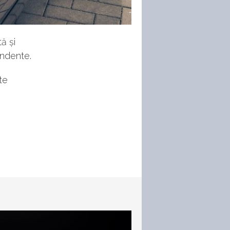
ă și
endente.
te