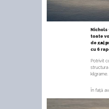
Nichols 
toate vo
de
cai 
cu 6 rap
Potrivit c
structura
kilgrame.
În față a