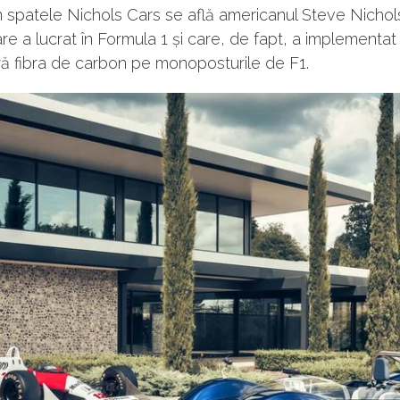
n spatele Nichols Cars se află americanul Steve Nichols
are a lucrat în Formula 1 și care, de fapt, a implementat
ă fibra de carbon pe monoposturile de F1.