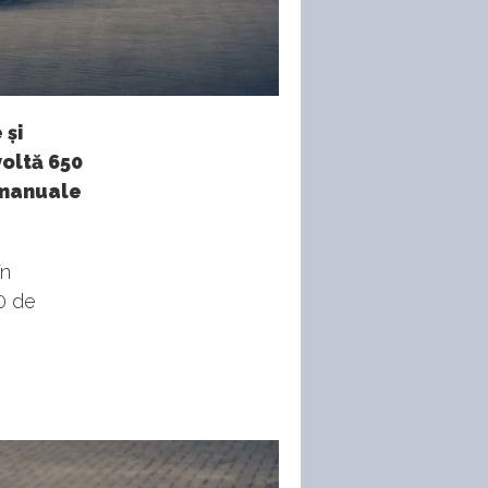
 și
voltă 650
i manuale
în
0 de