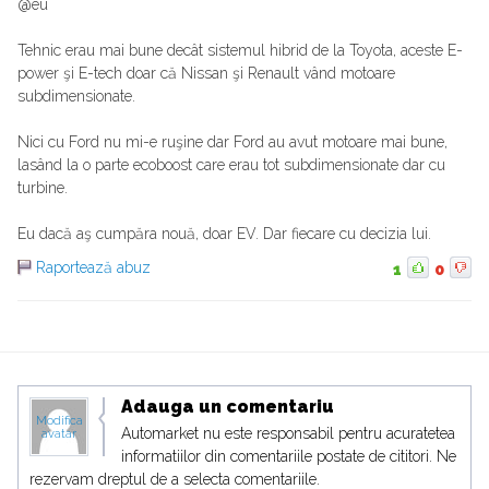
@eu
Tehnic erau mai bune decât sistemul hibrid de la Toyota, aceste E-
power şi E-tech doar că Nissan şi Renault vând motoare
subdimensionate.
Nici cu Ford nu mi-e ruşine dar Ford au avut motoare mai bune,
lasând la o parte ecoboost care erau tot subdimensionate dar cu
turbine.
Eu dacă aş cumpăra nouă, doar EV. Dar fiecare cu decizia lui.
Raportează abuz
1
0
Adauga un comentariu
Modifica
Automarket nu este responsabil pentru acuratetea
avatar
informatiilor din comentariile postate de cititori. Ne
rezervam dreptul de a selecta comentariile.