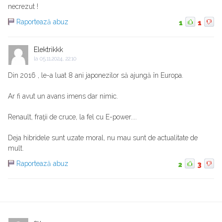
necrezut !
Raportează abuz
1
1
Elektrikkk
la
05.11.2024, 22:10
Din 2016 , le-a luat 8 ani japonezilor să ajungă în Europa.
Ar fi avut un avans imens dar nimic.
Renault, fraţii de cruce, la fel cu E-power....
Deja hibridele sunt uzate moral, nu mau sunt de actualitate de
mult.
Raportează abuz
2
3