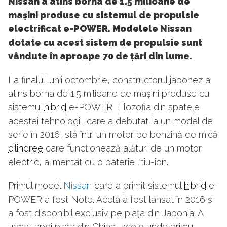
Nissan a atins borna de 1.5 milioane de
mașini produse cu sistemul de propulsie
electrificat e-POWER. Modelele Nissan
dotate cu acest sistem de propulsie sunt
vândute în aproape 70 de țări din lume.
La finalul lunii octombrie, constructorul japonez a
atins borna de 1.5 milioane de mașini produse cu
sistemul
hibrid
e-POWER. Filozofia din spatele
acestei tehnologii, care a debutat la un model de
serie în 2016, stă într-un motor pe benzină de mică
cilindree
care funcționează alături de un motor
electric, alimentat cu o baterie litiu-ion.
Primul model
Nissan
care a primit sistemul
hibrid
e-
POWER a fost Note. Acela a fost lansat în 2016 și
a fost disponibil exclusiv pe piața din Japonia. A
urmat apoi piața din China, acolo unde primul