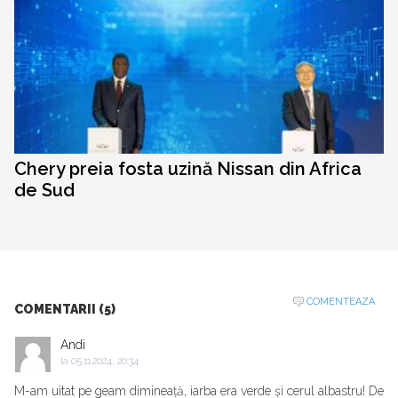
Chery preia fosta uzină Nissan din Africa
de Sud
COMENTEAZA
COMENTARII (5)
Andi
la
05.11.2024, 20:34
M-am uitat pe geam dimineață, iarba era verde și cerul albastru! De