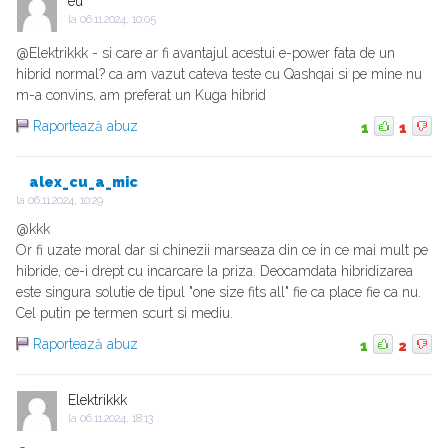
eu
la
06.11.2024, 10:05
@Elektrikkk - si care ar fi avantajul acestui e-power fata de un
hibrid normal? ca am vazut cateva teste cu Qashqai si pe mine nu
m-a convins, am preferat un Kuga hibrid
Raportează abuz
1
1
alex_cu_a_mic
la
06.11.2024, 10:29
@kkk
Or fi uzate moral dar si chinezii marseaza din ce in ce mai mult pe
hibride, ce-i drept cu incarcare la priza. Deocamdata hibridizarea
este singura solutie de tipul "one size fits all" fie ca place fie ca nu.
Cel putin pe termen scurt si mediu.
Raportează abuz
1
2
Elektrikkk
la
06.11.2024, 18:13