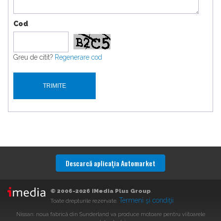
Cod
Greu de citit?
Regenerare cod
Descarcă aplicaţia Automarket
© 2006-2026 iMedia Plus Group
.
Termeni şi condiţii
Toate drepturile rezervate.
Nissan: noua fabrică din Sunderland va produce motoare pentru viitoarele