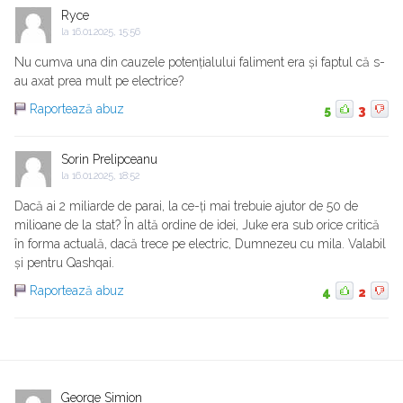
Ryce
la
16.01.2025, 15:56
Nu cumva una din cauzele potențialului faliment era și faptul că s-
au axat prea mult pe electrice?
Raportează abuz
5
3
Sorin Prelipceanu
la
16.01.2025, 18:52
Dacă ai 2 miliarde de parai, la ce-ți mai trebuie ajutor de 50 de
milioane de la stat? În altă ordine de idei, Juke era sub orice critică
în forma actuală, dacă trece pe electric, Dumnezeu cu mila. Valabil
și pentru Qashqai.
Raportează abuz
4
2
George Simion