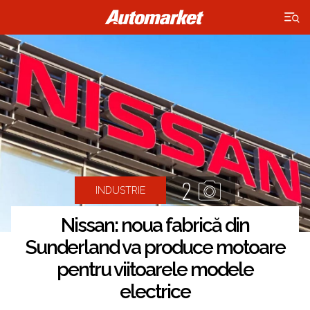
×
2
INDUSTRIE
Nissan: noua fabrică din
Sunderland va produce motoare
pentru viitoarele modele
electrice