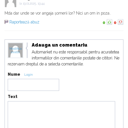
la
19.01.2025, 19:44
Mda dar unde se vor angaja șomerii lor? Nici un om in poza..
Raportează abuz
0
0
Adauga un comentariu
Modifica
Automarket nu este responsabil pentru acuratetea
avatar
informatiilor din comentariile postate de cititori. Ne
rezervam dreptul de a selecta comentariile.
Nume
Login
Text