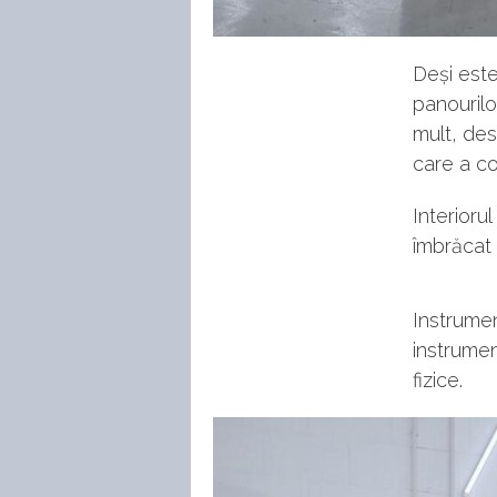
Deși est
panouril
mult, des
care a co
Interioru
îmbrăcat 
Instrumen
instrumen
fizice.