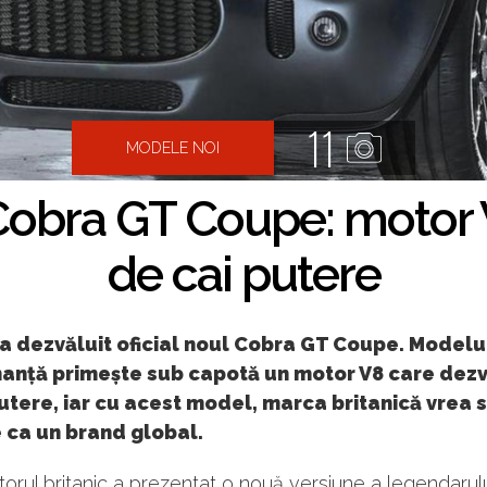
11
MODELE NOI
Cobra GT Coupe: motor 
de cai putere
a dezvăluit oficial noul Cobra GT Coupe. Modelu
anță primește sub capotă un motor V8 care dezv
utere, iar cu acest model, marca britanică vrea 
 ca un brand global.
orul britanic a prezentat o nouă versiune a legendarul