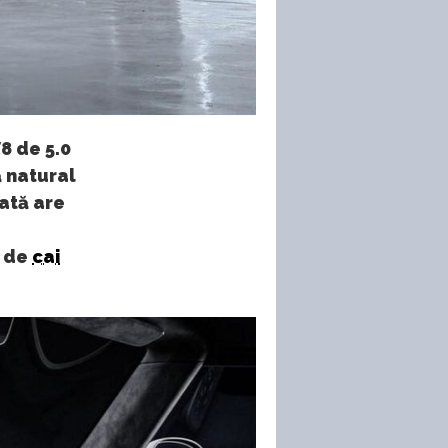
8 de 5.0
ă natural
ată are
9 de
cai