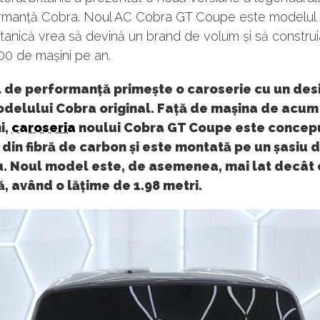
rmanță Cobra. Noul AC Cobra GT Coupe este modelul 
tanică vrea să devină un brand de volum și să constru
00 de mașini pe an.
 de performanță primește o caroserie cu un desi
modelului Cobra original. Față de mașina de acum
i,
caroseria
noului Cobra GT Coupe este concep
 din fibră de carbon și este montată pe un șasiu d
u. Noul model este, de asemenea, mai lat decât
ă, având o lățime de 1.98 metri.