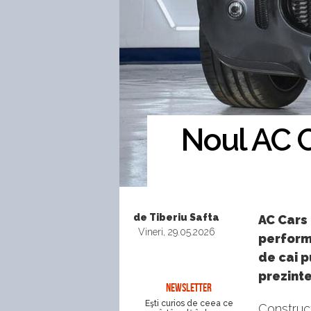
Noul AC 
de Tiberiu Safta
AC Cars 
Vineri, 29.05.2026
perform
de cai p
prezinte
NEWSLETTER
Eşti curios de ceea ce
Construct