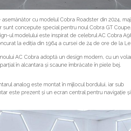
e asemănător cu modelul Cobra Roadster din 2024, maj
or sunt concepute special pentru noul Cobra GT Coupe
ign-ul modelului este inspirat de celebrul AC Cobra A9
ncurat la ediția din 1964 a cursei de 24 de ore de la L
l noului AC Cobra adoptă un design modern, cu un vola
parțial în alcantara și scaune îmbrăcate în piele bej.
tarul analog este montat în mijlocul bordului, iar sub
tar este prezent și un ecran central pentru navigație ș