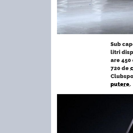
Sub cap
litri di
are 450
720 de
c
Clubspor
putere
.