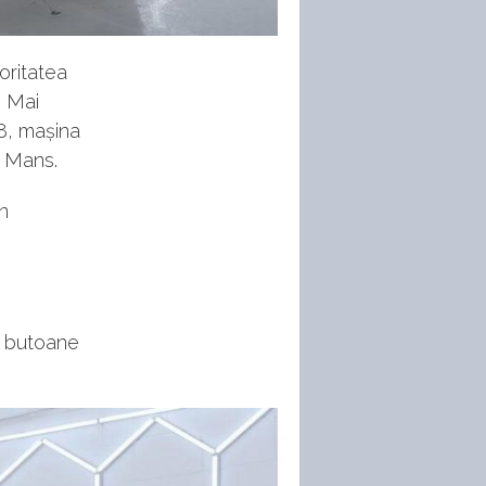
oritatea
. Mai
8, mașina
e Mans.
n
i butoane