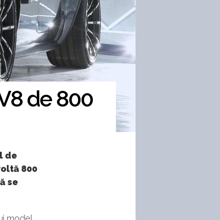
V8 de 800
l de
oltă 800
să se
ui model