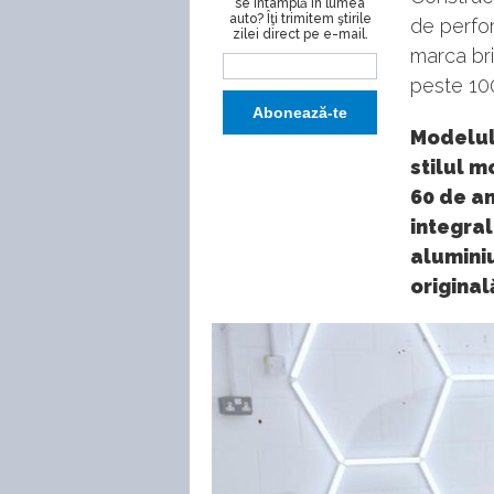
se întâmplă în lumea
auto? Îţi trimitem ştirile
de perfo
zilei direct pe e-mail.
marca bri
peste 10
Modelul
stilul 
60 de an
integral
alumini
original