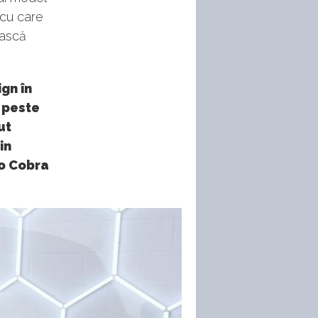
cu care
iască
gn în
 peste
ut
in
 o Cobra