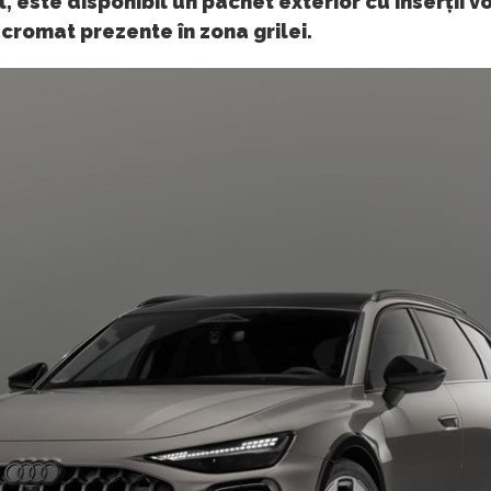
, este disponibil un pachet exterior cu inserții vo
 cromat prezente în zona grilei.