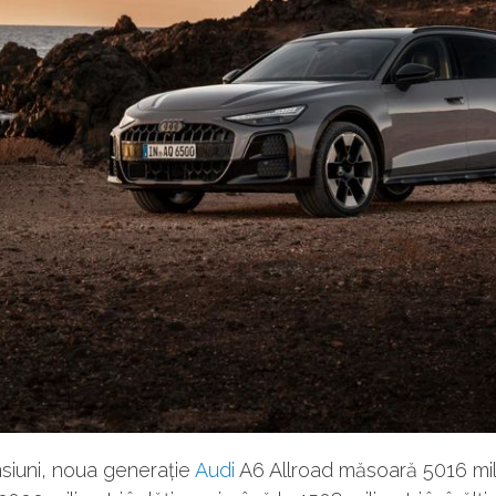
siuni, noua generație
Audi
A6 Allroad măsoară 5016 mili