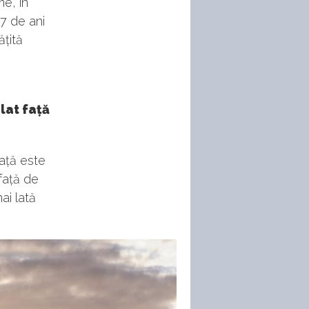
me, în
7 de ani
ățită
lat față
față este
 față de
ai lată