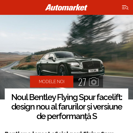
×
27
MODELE NOI
Noul Bentley Flying Spur facelift:
design nou al farurilor și versiune
de performanță S