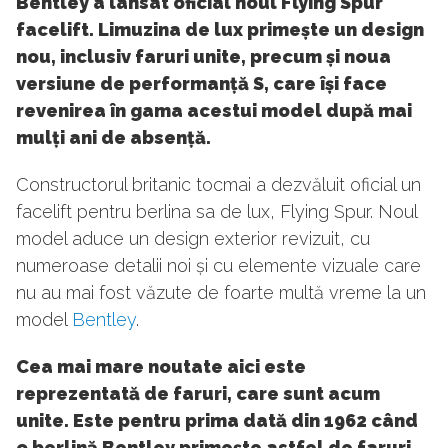
Bentley a lansat oficial noul Flying Spur
facelift. Limuzina de lux primește un design
nou, inclusiv faruri unite, precum și noua
versiune de performanță S, care își face
revenirea în gama acestui model după mai
mulți ani de absență.
Constructorul britanic tocmai a dezvăluit oficial un
facelift pentru berlina sa de lux, Flying Spur. Noul
model aduce un design exterior revizuit, cu
numeroase detalii noi și cu elemente vizuale care
nu au mai fost văzute de foarte multă vreme la un
model
Bentley
.
Cea mai mare noutate aici este
reprezentată de faruri, care sunt acum
unite. Este pentru prima dată din 1962 când
o berlină Bentley primește astfel de faruri.