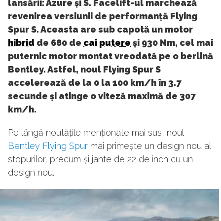
lansării: Azure și S. Facelift-ul marchează
revenirea versiunii de performanță Flying
Spur S. Aceasta are sub capotă un motor
hibrid
de 680 de
cai putere
și 930 Nm, cel mai
puternic motor montat vreodată pe o berlină
Bentley. Astfel, noul Flying Spur S
accelerează de la 0 la 100 km/h în 3.7
secunde și atinge o viteză maximă de 307
km/h.
Pe lângă noutățile menționate mai sus, noul
Bentley Flying Spur
mai primește un design nou al
stopurilor, precum și jante de 22 de inch cu un
design nou.