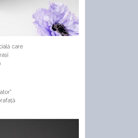
cială care
eași
m
ator”
rafață