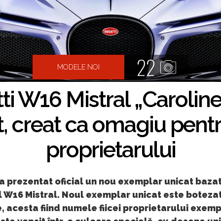
22
MODELE NOI
i W16 Mistral „Carolin
, creat ca omagiu pentr
proprietarului
a prezentat oficial un nou exemplar unicat baza
 W16 Mistral. Noul exemplar unicat este boteza
, acesta fiind numele fiicei proprietarului exemp