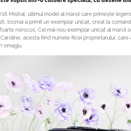
este vopsit într-o culoare specială, cu desene un
6 Mistral, ultimul model al mărcii care primește legen
6, tocmai a primit un exemplar unicat, creat la coman
 foarte norocos. Cel mai nou exemplar unicat al mărcii s
aroline, acesta fiind numele fiicei proprietarului, care 
n omagiu.