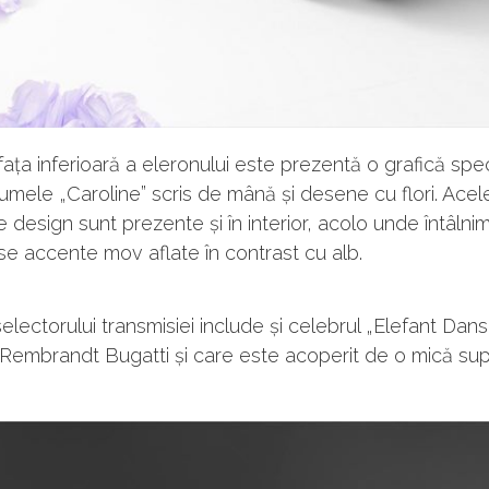
ața inferioară a eleronului este prezentă o grafică spe
umele „Caroline” scris de mână și desene cu flori. Acel
 design sunt prezente și în interior, acolo unde întâlni
e accente mov aflate în contrast cu alb.
lectorului transmisiei include și celebrul „Elefant Dans
Rembrandt Bugatti și care este acoperit de o mică sup