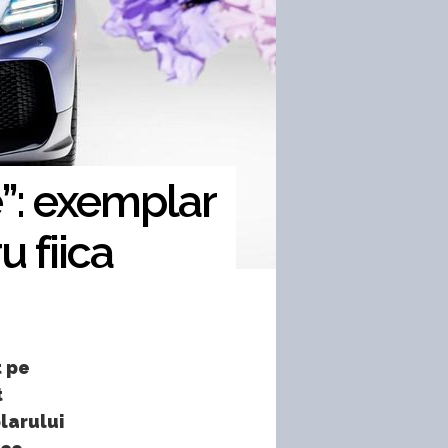
e”: exemplar
u fiica
t pe
t
larului