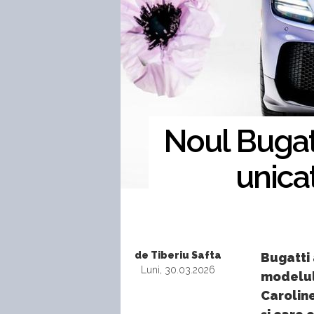
Noul Bugatt
unicat
de Tiberiu Safta
Bugatti 
Luni, 30.03.2026
modelul
Caroline