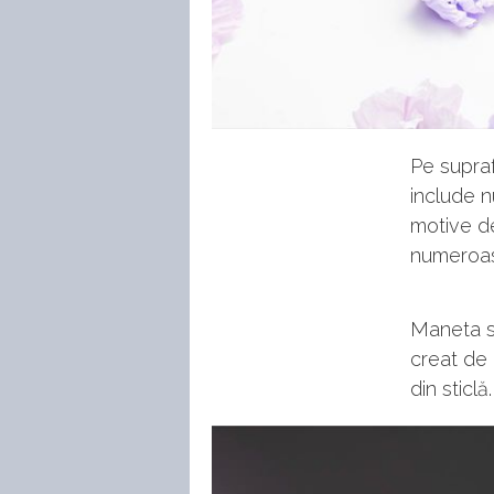
Pe supraf
include n
motive de
numeroas
Maneta se
creat de 
din sticlă.