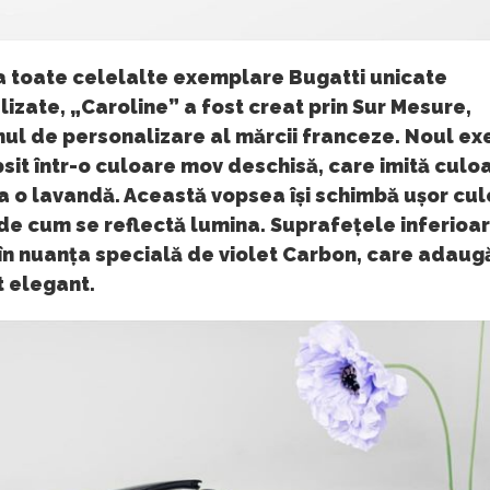
ca toate celelalte exemplare Bugatti unicate
izate, „Caroline” a fost creat prin Sur Mesure,
ul de personalizare al mărcii franceze. Noul e
sit într-o culoare mov deschisă, care imită culo
a o lavandă. Această vopsea își schimbă ușor cul
de cum se reflectă lumina. Suprafețele inferioa
 în nuanța specială de violet Carbon, care adaug
t elegant.