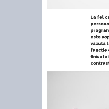
La fel 
personal
program
este vop
văzută l
funcție 
finisate
contras