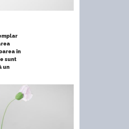
xemplar
area
oarea în
re sunt
ă un