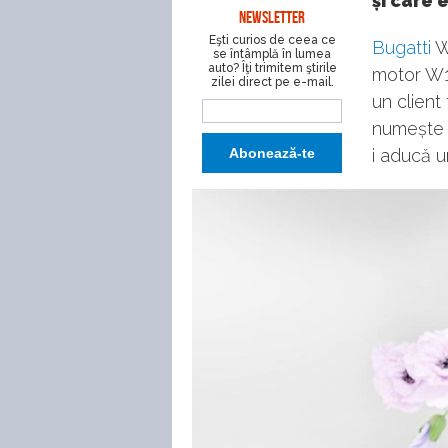
și care 
NEWSLETTER
Eşti curios de ceea ce
Bugatti
W1
se întâmplă în lumea
auto? Îţi trimitem ştirile
motor W1
zilei direct pe e-mail.
un client
numește C
i aducă u