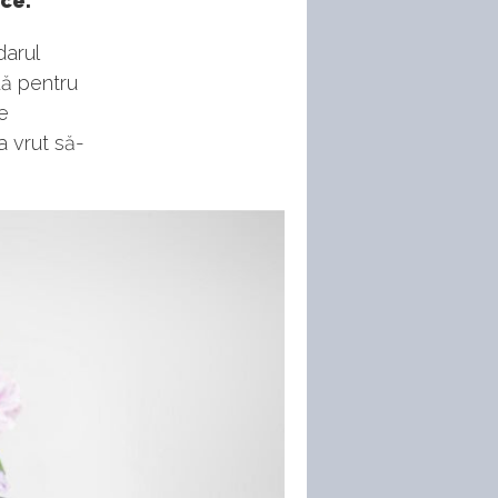
ice.
darul
dă pentru
e
a vrut să-