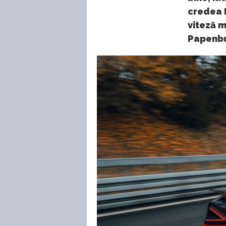
credea B
viteză m
Papenbu