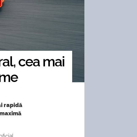
al, cea mai
ume
i rapidă
ă maximă
ficial