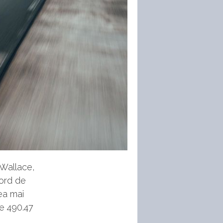
 Wallace,
cord de
ea mai
de 490.47