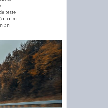
ă
 de teste
că un nou
n din