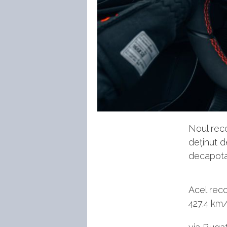
Noul reco
deținut 
decapota
Acel reco
427.4 km/