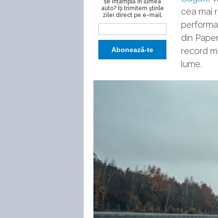
se întâmplă în lumea
auto? Îţi trimitem ştirile
cea mai r
zilei direct pe e-mail.
performan
din Papen
record mo
lume.