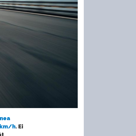
nea
0 km/h
. Ei
ât