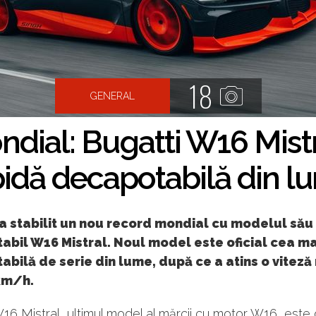
18
GENERAL
dial: Bugatti W16 Mistr
pidă decapotabilă din l
a stabilit un nou record mondial cu modelul său
bil W16 Mistral. Noul model este oficial cea ma
bilă de serie din lume, după ce a atins o vitez
km/h.
6 Mistral, ultimul model al mărcii cu motor W16, este o