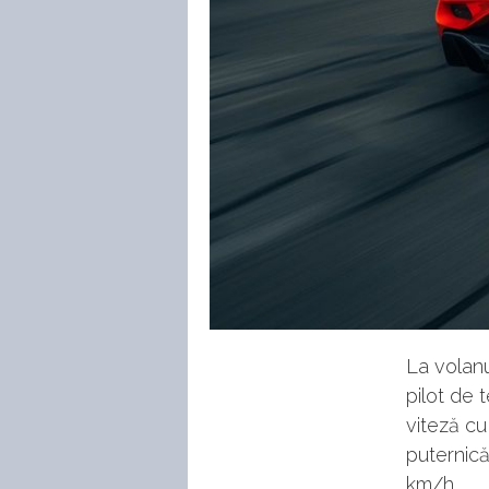
La volanu
pilot de t
viteză cu
puternică
km/h.