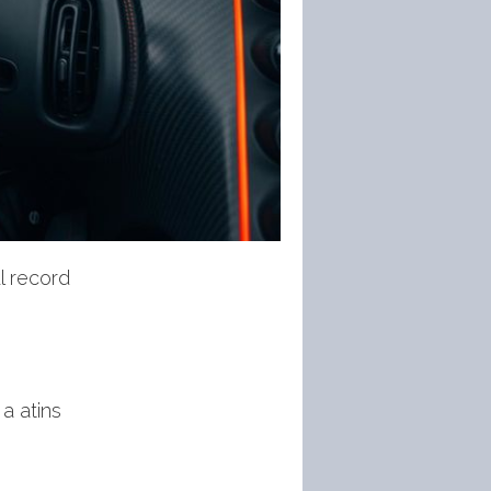
l record
 a atins