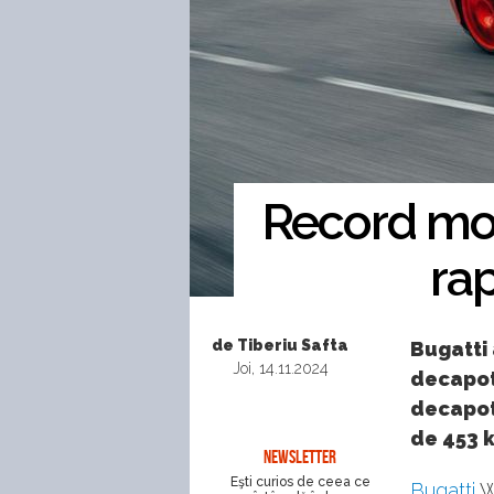
Record mon
ra
de Tiberiu Safta
Bugatti 
Joi, 14.11.2024
decapota
decapota
de 453 
NEWSLETTER
Eşti curios de ceea ce
Bugatti
W1