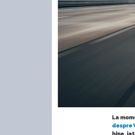
La momen
despre 
bine, ia