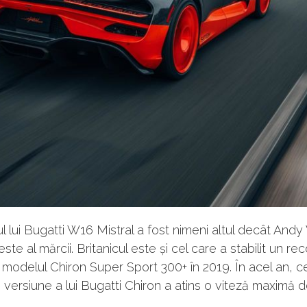
l lui Bugatti W16 Mistral a fost nimeni altul decât Andy
este al mărcii. Britanicul este și cel care a stabilit un re
 modelul Chiron Super Sport 300+ în 2019. În acel an, c
 versiune a lui Bugatti Chiron a atins o viteză maximă 