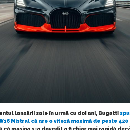
tul lansării sale în urmă cu doi ani, Bugatti
spu
W16 Mistral că are o viteză maximă de peste 42
tă că mașina s-a dovedit a fi chiar mai rapidă dec