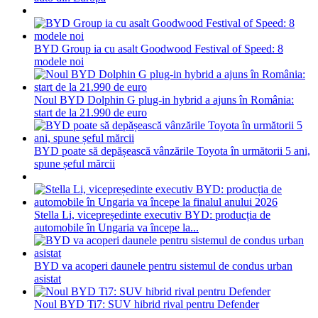
BYD Group ia cu asalt Goodwood Festival of Speed: 8
modele noi
Noul BYD Dolphin G plug-in hybrid a ajuns în România:
start de la 21.990 de euro
BYD poate să depășească vânzările Toyota în următorii 5 ani,
spune șeful mărcii
Stella Li, vicepreședinte executiv BYD: producția de
automobile în Ungaria va începe la...
BYD va acoperi daunele pentru sistemul de condus urban
asistat
Noul BYD Ti7: SUV hibrid rival pentru Defender