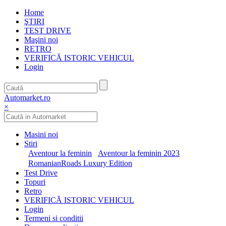
Home
ŞTIRI
TEST DRIVE
Maşini noi
RETRO
VERIFICĂ ISTORIC VEHICUL
Login
Automarket.ro
×
Masini noi
Stiri
Aventour la feminin
Aventour la feminin 2023
RomanianRoads Luxury Edition
Test Drive
Topuri
Retro
VERIFICĂ ISTORIC VEHICUL
Login
Termeni si conditii