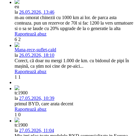
eu
la
26.05.2026, 13:46
m-au omorat chinezii cu 1000 km ai lor. de parca asta
conteaza. pun un rezervor de 70l si fac 1200 la vers urmatoare
si o sa se laude cu 20% upgrade de la o generatie la alta
Raportează abuz
6
2
Mana-rece-suflet-cald
la
26.05.2026, 18:10
Corect, că doar nu mergi 1.000 de km. cu bidonul de pipi în
mașină, ca știm noi cine de pe-aici...
Raportează abuz
1
1
tc1900
la
27.05.2026, 10:39
primul BYD, care arata decent
Raportează abuz
1
0
tc1900
la
27.05.2026, 11:04
Mie imi plac toate modelele BYD comercializate in Europa.