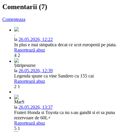
Comentarii (7)
Comenteaza
.
la
26.05.2026, 12:22
In plus e mai simpatica decat ce scot europenii pe piata.
Raportează abuz
4
2
Știripesurse
la
26.05.2026, 12:39
Legenda spune ca vine Sandero cu 155 cai
Raportează abuz
2
1
MarS
la
26.05.2026, 13:37
Fraieri Honda si Toyota ca nu s-au gandit si ei sa puna
rezervoare de 60L+
Raportează abuz
5
1