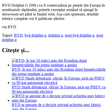
BYD Dolphin G DM-i va fi comercializat pe piețele din Europa în
următoarele săptămâni, primele exemplar urmând să ajungă în
showroom-uri până la finalul verii. Așa cum spuneam, detaliile
tehnice complete vor fi publicate ulterior.
via BYD
Taguri:
BYD
,
byd dolphin g
,
dolphin g
,
noul byd dolphin g
,
noul
dolphin g
Citeşte şi...
BYD, în top 10 mărci auto din România după înmatriculările
din prima jumătate a anului
BYD Shark debutează, oficial, în Europa: pick-up PHEV cu
90 km autonomie electrică
BYD se apropie de o decizie privind achiziția unei fabrici
auto din Europa