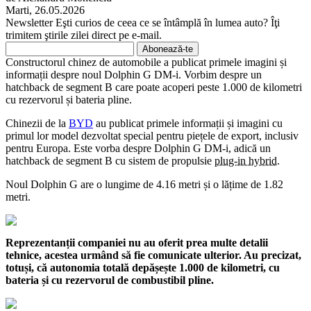
Marti, 26.05.2026
Newsletter
Eşti curios de ceea ce se întâmplă în lumea auto? Îţi
trimitem ştirile zilei direct pe e-mail.
Constructorul chinez de automobile a publicat primele imagini și
informații despre noul Dolphin G DM-i. Vorbim despre un
hatchback de segment B care poate acoperi peste 1.000 de kilometri
cu rezervorul și bateria pline.
Chinezii de la
BYD
au publicat primele informații și imagini cu
primul lor model dezvoltat special pentru piețele de export, inclusiv
pentru Europa. Este vorba despre Dolphin G DM-i, adică un
hatchback de segment B cu sistem de propulsie
plug-in hybrid
.
Noul Dolphin G are o lungime de 4.16 metri și o lățime de 1.82
metri.
Reprezentanții companiei nu au oferit prea multe detalii
tehnice, acestea urmând să fie comunicate ulterior. Au precizat,
totuși, că autonomia totală depășește 1.000 de kilometri, cu
bateria și cu rezervorul de combustibil pline.