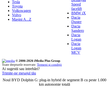
Tesla
Speed
Toyota
facelift
Volkswagen
BMW iX
Volvo
Dacia
Mașini A...Z
Duster
Dacia
Sandero
Dacia
Logan
Dacia
Logan
MCV
© 2006-2026 iMedia Plus Group
.
Toate drepturile rezervate.
Termeni şi condiţii
Ai sugestii sau intrebări?
Trimite-ne mesajul tău
Noul BYD Dolphin G: plug-in hybrid de segment B cu peste 1.000
km autonomie totală