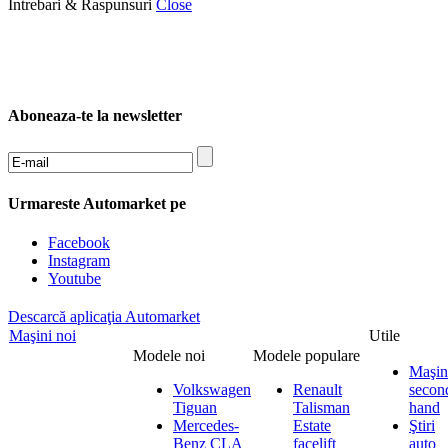
Intrebari & Raspunsuri
Close
1 zi
1 sapt.
permanent
Aboneaza-te la newsletter
Urmareste Automarket pe
Facebook
Instagram
Youtube
Descarcă aplicaţia Automarket
Maşini noi
Utile
Modele noi
Modele populare
Maşin
Volkswagen
Renault
secon
Tiguan
Talisman
hand
Mercedes-
Estate
Ştiri
Benz CLA
facelift
auto