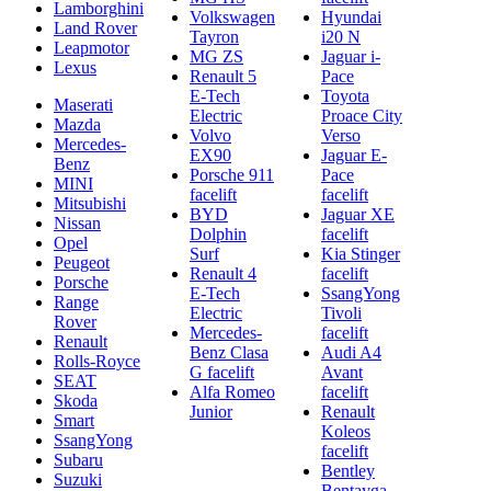
Lamborghini
Volkswagen
Hyundai
Land Rover
Tayron
i20 N
Leapmotor
MG ZS
Jaguar i-
Lexus
Renault 5
Pace
E-Tech
Toyota
Maserati
Electric
Proace City
Mazda
Volvo
Verso
Mercedes-
EX90
Jaguar E-
Benz
Porsche 911
Pace
MINI
facelift
facelift
Mitsubishi
BYD
Jaguar XE
Nissan
Dolphin
facelift
Opel
Surf
Kia Stinger
Peugeot
Renault 4
facelift
Porsche
E-Tech
SsangYong
Range
Electric
Tivoli
Rover
Mercedes-
facelift
Renault
Benz Clasa
Audi A4
Rolls-Royce
G facelift
Avant
SEAT
Alfa Romeo
facelift
Skoda
Junior
Renault
Smart
Koleos
SsangYong
facelift
Subaru
Bentley
Suzuki
Bentayga