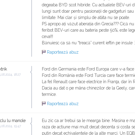
degeaba BYD scot hibride. Cu actualele BEV-uri 
lungi sunt doar pentru pasionații de gadgeturi sau
limitate. Mai clar și simplu de atâta nu se poate.
PS apropo ați văzut aberația din Grecia??? Cică n
feribot BEV-uri care au bateria peste 50%, este leg
ceva!!!
Bănuiesc ca să nu “treacă” curent ieftin pe insule :)
Raportează abuz
ktrik
Ford din Germania este Ford Europa care v-a face e
.06.2024, 18:27
Ford din România este Ford Turcia care face termi
La fel Renault care face electrice în Franţa, dar în
Dacia au dat o pe mâna chinezilor de la Geely, car
termice.
Raportează abuz
clu lu manole
Eu zic ca ar trebui sa le mearga bine. Masina e ma
.06.2024, 19:47
raza de actiune mai mult decat decenta si costa s
putin decat echivalentele de la alte marci. Un EQ