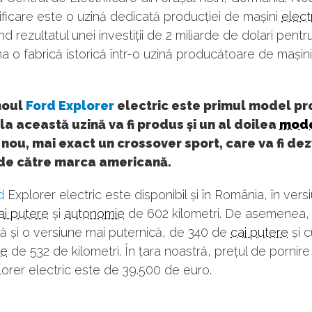
ificare este o uzină dedicată producției de mașini
elect
nd rezultatul unei investiții de 2 miliarde de dolari pentr
a o fabrică istorică într-o uzină producătoare de mașini
noul
Ford Explorer
electric este primul model p
t la această uzină va fi produs și un al doilea
mod
nou, mai exact un crossover sport, care va fi dezv
de către marca americană.
d
Explorer electric este disponibil și în România, în ver
ai putere
și
autonomie
de 602 kilometri. De asemenea,
lă și o versiune mai puternică, de 340 de
cai putere
și c
ie
de 532 de kilometri. În țara noastră, prețul de pornire 
orer electric este de 39.500 de euro.