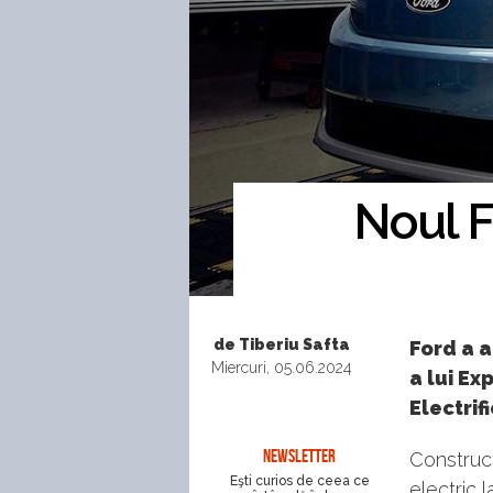
Noul Fo
de Tiberiu Safta
Ford a a
Miercuri, 05.06.2024
a lui Ex
Electrif
NEWSLETTER
Construct
Eşti curios de ceea ce
electric 