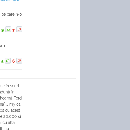
OMENTEAZA
r pe care n-o
9
7
ium
5
6
rie în scurt
 adună în
e cheamă Ford
gea” Jimy ca
cos cu acest
fie 20.000 și
ă cu altă
lt, nu