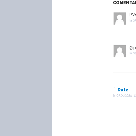
COMENTARI
PM
la
05
@p
la
05
Dutz
la
05.06.2024, 1