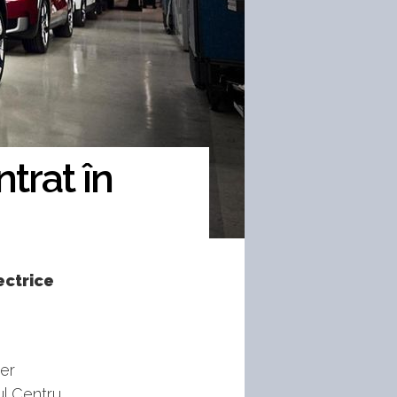
ntrat în
ectrice
rer
ul Centru