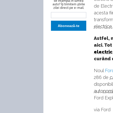
se întâmplă în lumea
auto? Îţi trimitem ştirile
de Electr
zilei direct pe e-mail.
acesta fii
transform
electrice
.
Astfel, 
aici. To
electric
curând 
Noul
For
286 de
c
disponibi
autonom
Ford Expl
via Ford