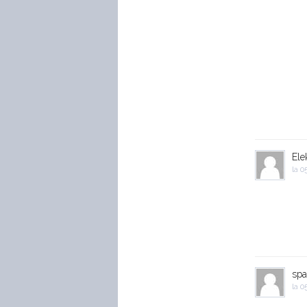
Ele
la
05
spa
la
05