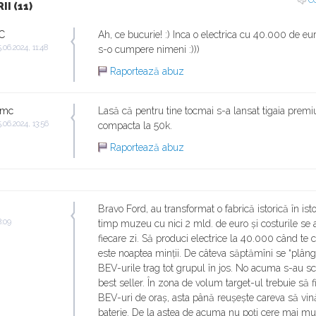
C
I (11)
C
Ah, ce bucurie! :) Inca o electrica cu 40.000 de eu
.06.2024, 11:48
s-o cumpere nimeni :)))
Raportează abuz
mc
Lasă că pentru tine tocmai s-a lansat tigaia prem
.06.2024, 13:56
compacta la 50k.
Raportează abuz
Bravo Ford, au transformat o fabrică istorică în isto
8:09
timp muzeu cu nici 2 mld. de euro și costurile se
fiecare zi. Să produci electrice la 40.000 când t
este noaptea minții. De câteva săptămîni se “plân
BEV-urile trag tot grupul în jos. No acuma s-au s
best seller. În zona de volum target-ul trebuie să 
BEV-uri de oraș, asta până reușește careva să vin
baterie. De la astea de acuma nu poți cere mai mu