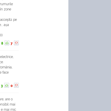
drumurile
 în zone
u acceptă pe
e… așa
))
8
7
lectrice,
ce.
 România,
e face
3
0
re, are o
ensibil mai
B e mai mic