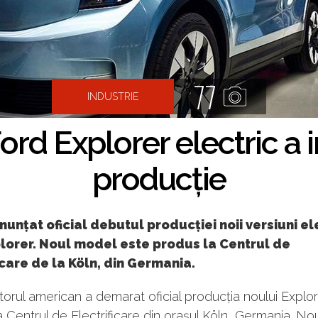
77
INDUSTRIE
rd Explorer electric a i
producție
nunțat oficial debutul producției noii versiuni el
plorer. Noul model este produs la Centrul de
icare de la Köln, din Germania.
orul american a demarat oficial producția noului Explo
la Centrul de Electrificare din orașul Köln, Germania. No