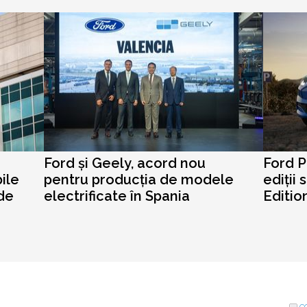
Ford și Geely, acord nou
Ford 
ile
pentru producția de modele
ediții 
 de
electrificate în Spania
Editio