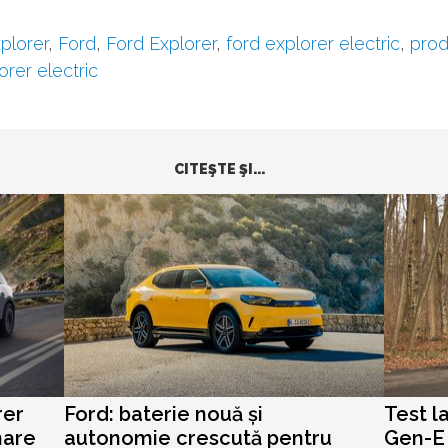
plorer
,
Ford
,
Ford Explorer
,
ford explorer electric
,
prod
orer electric
CITEŞTE ŞI...
rer
Ford: baterie nouă și
Test l
mare
autonomie crescută pentru
Gen-E ș