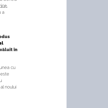
rice
,
u a
rodus
el
ăluit în
siunea cu
 este
u
al noului