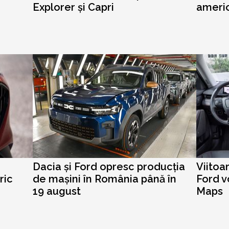
Explorer și Capri
ameri
Dacia și Ford opresc producția
Viitoa
ric
de mașini în România până în
Ford v
19 august
Maps