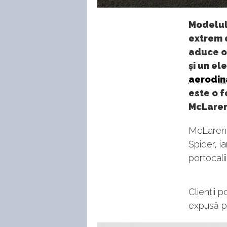
Modelul
extrem 
aduce o 
și un el
aerodin
este o 
McLaren 
McLaren 
Spider, i
portocalii
Clienții 
expusă p