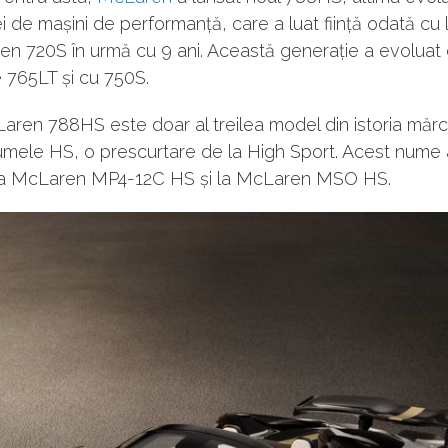
i de mașini de performanță, care a luat ființă odată cu
en 720S în urmă cu 9 ani. Această generație a evoluat
 765LT și cu 750S.
ren 788HS este doar al treilea model din istoria mărci
umele HS, o prescurtare de la High Sport. Acest nume 
 la McLaren MP4-12C HS și la McLaren MSO HS.