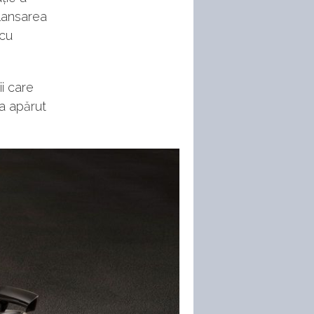
 lansarea
 cu
i care
a apărut