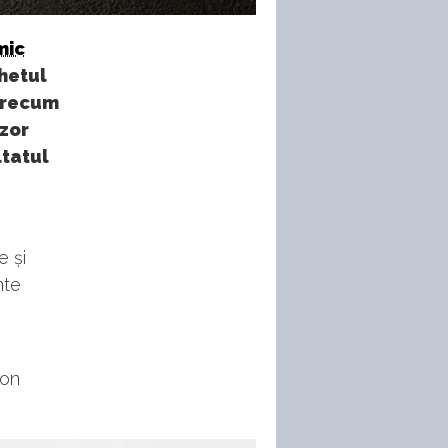
mic
hetul
 precum
uzor
ltatul
e și
nte
bon