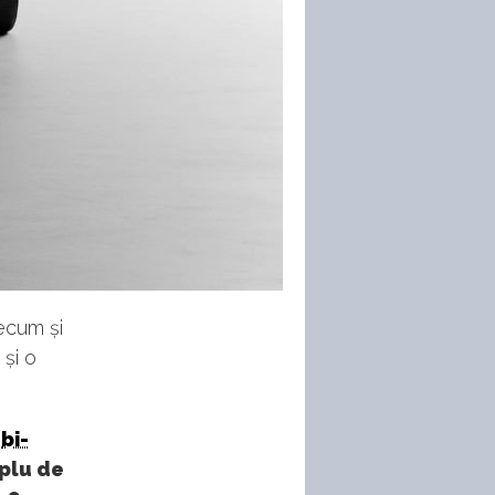
ecum și
 și o
8
bi-
uplu de