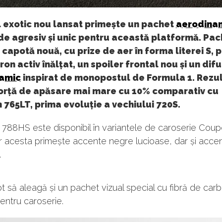
 exotic nou lansat primește un pachet
aerodina
de agresiv și unic pentru această platformă. Pac
capotă nouă, cu prize de aer în forma literei S,
eron activ înălțat, un spoiler frontal nou și un dif
amic
inspirat de monopostul de Formula 1. Rezu
forță de apăsare mai mare cu 10% comparativ cu
765LT, prima evoluție a vechiului 720S.
788HS este disponibil în variantele de caroserie Coup
ar acesta primește accente negre lucioase, dar și acce
.
pot să aleagă și un pachet vizual special cu fibră de car
entru caroserie.