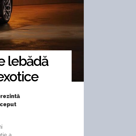
e lebădă
exotice
rezintă
nceput
ni
ție a