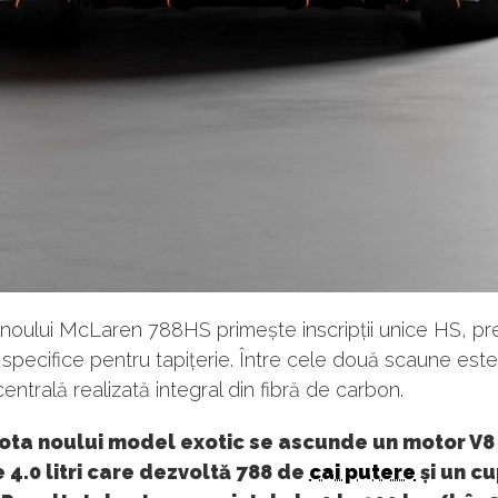
l noului McLaren 788HS primește inscripții unice HS, pr
i specifice pentru tapițerie. Între cele două scaune este
entrală realizată integral din fibră de carbon.
ota noului model exotic se ascunde un motor V
 4.0 litri care dezvoltă 788 de
cai putere
și un c