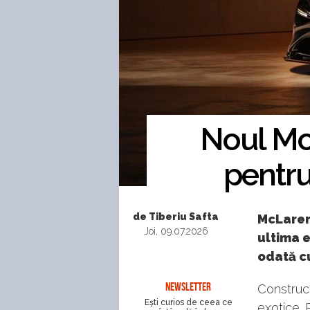
Noul Mc
pentru
de Tiberiu Safta
McLaren
Joi, 09.07.2026
ultima e
odată cu
NEWSLETTER
Construct
Eşti curios de ceea ce
exotice. 