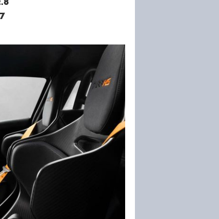
.8
 7