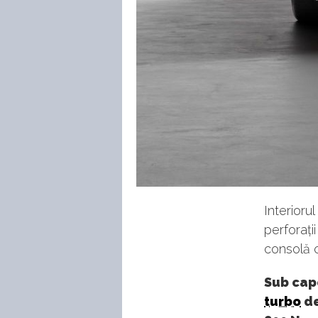
Interioru
perforați
consolă c
Sub cap
turbo
de