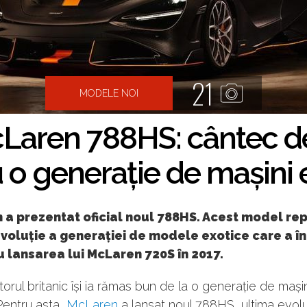
21
MODELE NOI
Laren 788HS: cântec d
 o generație de mașini 
 a prezentat oficial noul 788HS. Acest model rep
voluție a generației de modele exotice care a î
 lansarea lui McLaren 720S în 2017.
orul britanic își ia rămas bun de la o generație de mași
Pentru asta,
McLaren
a lansat noul 788HS, ultima evolu