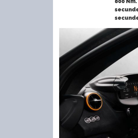
800 Nm. 
secunde,
secunde