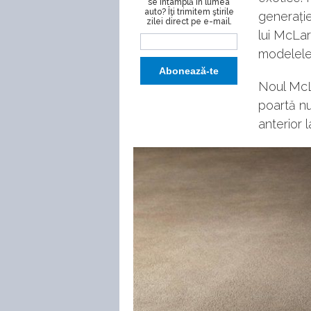
se întâmplă în lumea
auto? Îţi trimitem ştirile
generație
zilei direct pe e-mail.
lui McLar
modelele
Noul McLa
poartă n
anterior