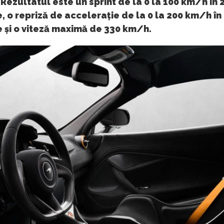
Rezultatul este un sprint de la 0 la 100 km/h în 2
 o repriză de accelerație de la 0 la 200 km/h în
 și o viteză maximă de 330 km/h.