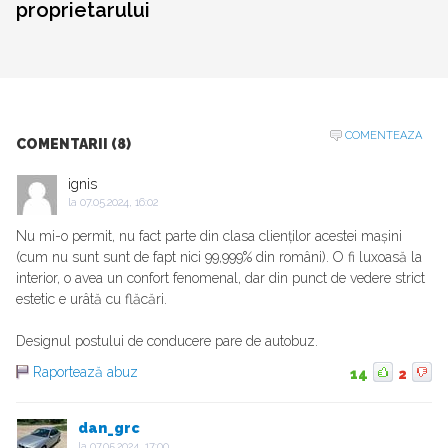
proprietarului
COMENTEAZA
COMENTARII (8)
ignis
la
07.05.2024, 16:02
Nu mi-o permit, nu fact parte din clasa clienților acestei mașini
(cum nu sunt sunt de fapt nici 99,999% din români). O fi luxoasă la
interior, o avea un confort fenomenal, dar din punct de vedere strict
estetic e urâtă cu flăcări.
Designul postului de conducere pare de autobuz.
Raportează abuz
14
2
dan_grc
la
07.05.2024, 17:00