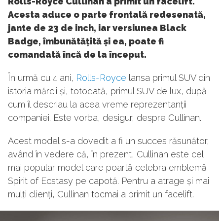
Rolls-Royce Cullinan a primit un facelift.
Acesta aduce o parte frontală redesenată,
jante de 23 de inch, iar versiunea Black
Badge, îmbunătățită și ea, poate fi
comandată încă de la început.
În urmă cu 4 ani,
Rolls-Royce
lansa primul SUV din
istoria mărcii și, totodată, primul SUV de lux, după
cum îl descriau la acea vreme reprezentanții
companiei. Este vorba, desigur, despre Cullinan.
Acest model s-a dovedit a fi un succes răsunător,
având în vedere că, în prezent, Cullinan este cel
mai popular model care poartă celebra emblemă
Spirit of Ecstasy pe capotă. Pentru a atrage și mai
mulți clienți, Cullinan tocmai a primit un facelift.