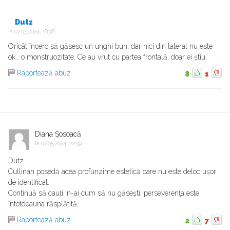
Dutz
la
07.05.2024, 18:38
Oricât încerc să găsesc un unghi bun, dar nici din lateral nu este
ok… o monstruozitate. Ce au vrut cu partea frontală, doar ei știu.
Raportează abuz
8
1
Diana Șosoacă
la
07.05.2024, 20:39
Dutz
Cullinan posedă acea profunzime estetică care nu este deloc ușor
de identificat.
Continuă să cauți, n-ai cum să nu găsești, perseverenţa este
întotdeauna răsplătită.
Raportează abuz
2
7