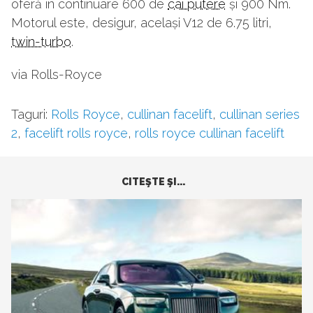
oferă în continuare 600 de
cai putere
și 900 Nm.
Motorul este, desigur, același V12 de 6.75 litri,
twin-turbo
.
via Rolls-Royce
Taguri:
Rolls Royce
,
cullinan facelift
,
cullinan series
2
,
facelift rolls royce
,
rolls royce cullinan facelift
CITEŞTE ŞI...