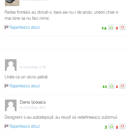
Partea frontală au stricat-o, bara aia nu-i de acolo, uneori chiar e
mai bine sa nu faci nimic .
Raportează abuz
14
2
.
la
07.05.2024, 17:36
Urata ca un sicriu patrat.
Raportează abuz
11
1
Diana Șosoacă
la
07.05.2024, 18:27
Designerii s-au autodepășit, au reușit să redefinească sublimul.
Raportează abuz
3
5