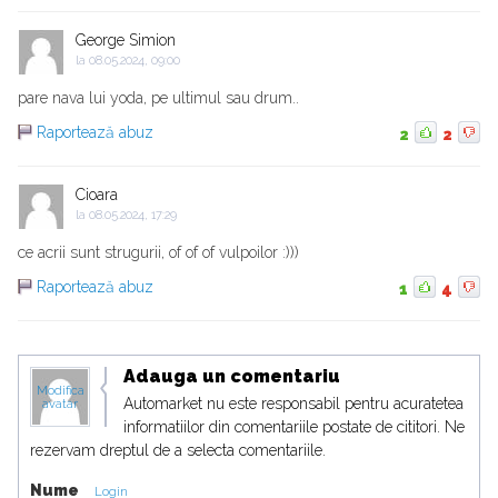
George Simion
la
08.05.2024, 09:00
pare nava lui yoda, pe ultimul sau drum..
Raportează abuz
2
2
Cioara
la
08.05.2024, 17:29
ce acrii sunt strugurii, of of of vulpoilor :)))
Raportează abuz
1
4
Adauga un comentariu
Modifica
Automarket nu este responsabil pentru acuratetea
avatar
informatiilor din comentariile postate de cititori. Ne
rezervam dreptul de a selecta comentariile.
Nume
Login