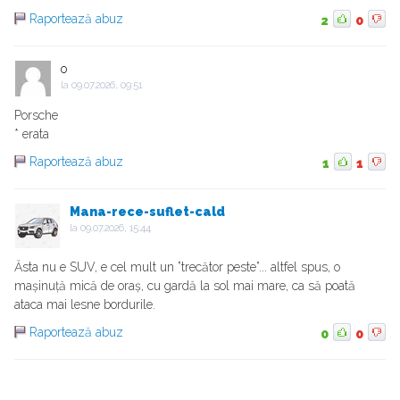
Raportează abuz
2
0
o
la
09.07.2026, 09:51
Porsche
* erata
Raportează abuz
1
1
Mana-rece-suflet-cald
la
09.07.2026, 15:44
Ăsta nu e SUV, e cel mult un ”trecător peste”... altfel spus, o
mașinuță mică de oraș, cu gardă la sol mai mare, ca să poată
ataca mai lesne bordurile.
Raportează abuz
0
0