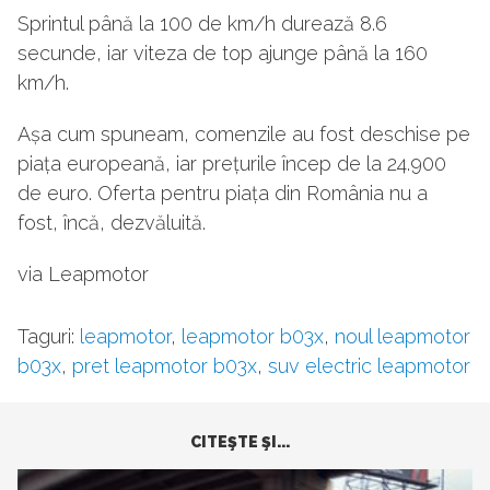
Sprintul până la 100 de km/h durează 8.6
secunde, iar viteza de top ajunge până la 160
km/h.
Așa cum spuneam, comenzile au fost deschise pe
piața europeană, iar prețurile încep de la 24.900
de euro. Oferta pentru piața din România nu a
fost, încă, dezvăluită.
via Leapmotor
Taguri:
leapmotor
,
leapmotor b03x
,
noul leapmotor
b03x
,
pret leapmotor b03x
,
suv electric leapmotor
CITEŞTE ŞI...