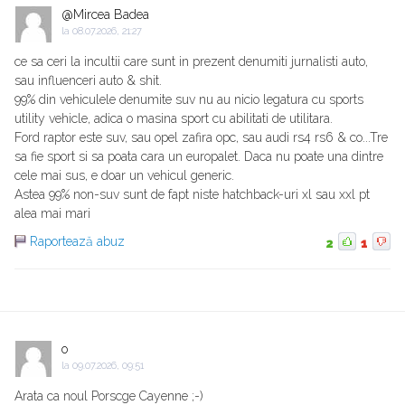
@Mircea Badea
la
08.07.2026, 21:27
ce sa ceri la incultii care sunt in prezent denumiti jurnalisti auto,
sau influenceri auto & shit.
99% din vehiculele denumite suv nu au nicio legatura cu sports
utility vehicle, adica o masina sport cu abilitati de utilitara.
Ford raptor este suv, sau opel zafira opc, sau audi rs4 rs6 & co...Tre
sa fie sport si sa poata cara un europalet. Daca nu poate una dintre
cele mai sus, e doar un vehicul generic.
Astea 99% non-suv sunt de fapt niste hatchback-uri xl sau xxl pt
alea mai mari
Raportează abuz
2
1
o
la
09.07.2026, 09:51
Arata ca noul Porscge Cayenne ;-)