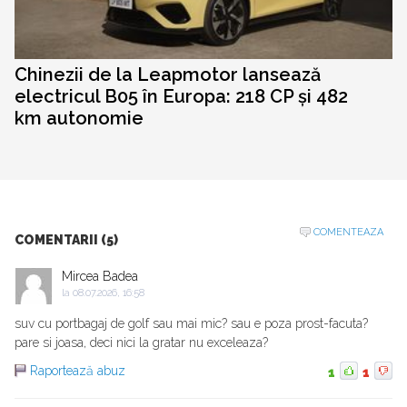
Chinezii de la Leapmotor lansează
electricul B05 în Europa: 218 CP și 482
km autonomie
COMENTEAZA
COMENTARII (5)
Mircea Badea
la
08.07.2026, 16:58
suv cu portbagaj de golf sau mai mic? sau e poza prost-facuta?
pare si joasa, deci nici la gratar nu exceleaza?
Raportează abuz
1
1