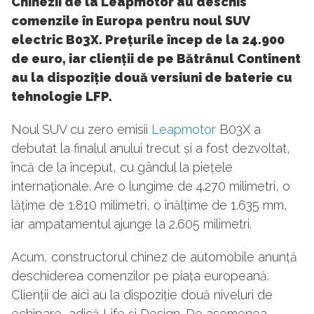
Chinezii de la Leapmotor au deschis
comenzile în Europa pentru noul SUV
electric B03X. Prețurile încep de la 24.900
de euro, iar clienții de pe Bătrânul Continent
au la dispoziție două versiuni de baterie cu
tehnologie LFP.
Noul SUV cu zero emisii
Leapmotor
B03X a
debutat la finalul anului trecut și a fost dezvoltat,
încă de la început, cu gândul la piețele
internaționale. Are o lungime de 4.270 milimetri, o
lățime de 1.810 milimetri, o înălțime de 1.635 mm,
iar ampatamentul ajunge la 2.605 milimetri.
Acum, constructorul chinez de automobile anunță
deschiderea comenzilor pe piața europeană.
Clienții de aici au la dispoziție două niveluri de
echipare, adică Life și Design. De asemenea,