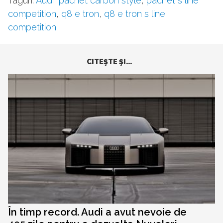
Taguri:
Audi
,
pachet carbon style
,
pachet s line
competition
,
q8 e tron
,
q8 e tron s line
competition
CITEŞTE ŞI...
În timp record. Audi a avut nevoie de