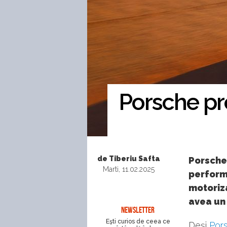
Porsche pre
de Tiberiu Safta
Porsche
Marti, 11.02.2025
performa
motoriza
avea un 
NEWSLETTER
Eşti curios de ceea ce
Deși
Por