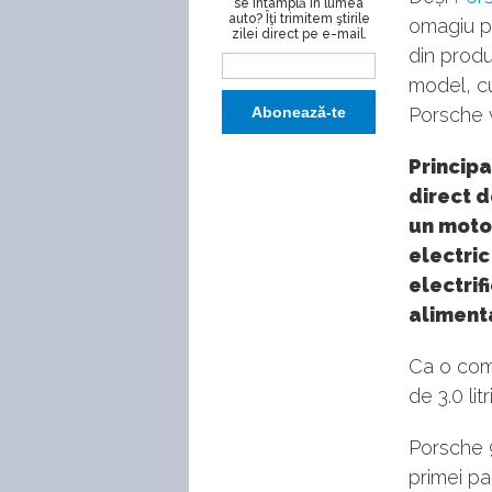
se întâmplă în lumea
auto? Îţi trimitem ştirile
omagiu pa
zilei direct pe e-mail.
din produ
model, cu
Porsche v
Principa
direct d
un motor
electric
electrif
alimenta
Ca o com
de 3.0 litr
Porsche 9
primei par