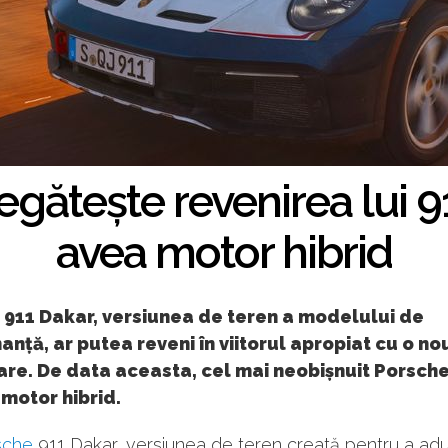
gătește revenirea lui 9
avea motor hibrid
 911 Dakar, versiunea de teren a modelului de
nță, ar putea reveni în viitorul apropiat cu o no
re. De data aceasta, cel mai neobișnuit Porsche
motor hibrid.
sche
911 Dakar, versiunea de teren creată pentru a ad