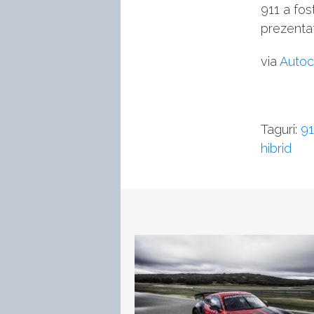
911 a fos
prezentat
via
Autoc
Taguri:
91
hibrid