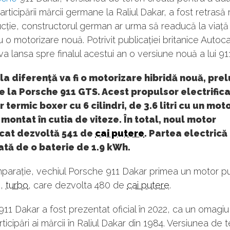
rticipării mărcii germane la Raliul Dakar, a fost retrasă
cție, constructorul german ar urma să readucă la viață
 o motorizare nouă. Potrivit publicației britanice Autoca
a lansa spre finalul acestui an o versiune nouă a lui 91
la diferență va fi o motorizare hibridă nouă, pre
e la Porsche 911 GTS. Acest propulsor electrific
 termic boxer cu 6 cilindri, de 3.6 litri cu un mot
 montat în cutia de viteze. În total, noul motor
icat dezvoltă 541 de
cai putere
. Partea electrică
tă de o baterie de 1.9 kWh.
parație, vechiul Porsche 911 Dakar primea un motor pu
i,
turbo
, care dezvolta 480 de
cai putere
.
11 Dakar a fost prezentat oficial în 2022, ca un omagi
ticipări ai mărcii în Raliul Dakar din 1984. Versiunea de t