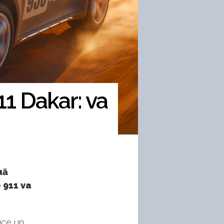
11 Dakar: va
uă
 911 va
uce un