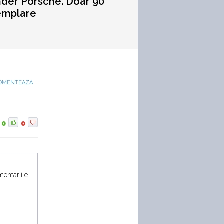
der Porsche. Doar 90
emplare
OMENTEAZA
0
0
mentariile