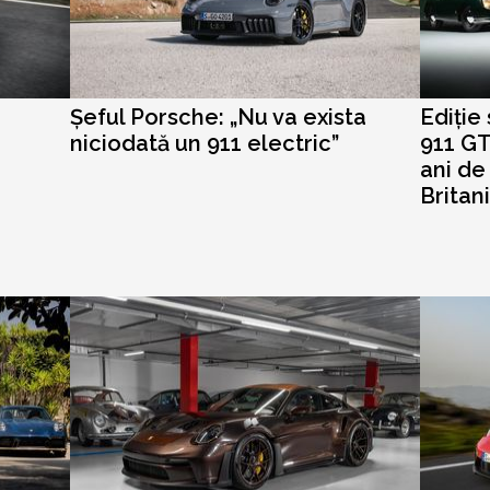
Șeful Porsche: „Nu va exista
Ediție
niciodată un 911 electric”
911 GT
ani de
Britan