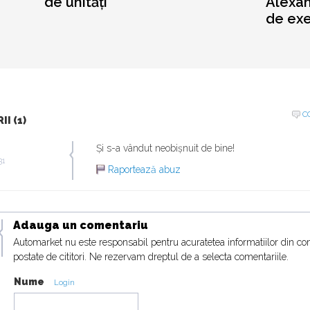
de unități
Alexan
de ex
C
I (1)
Și s-a vândut neobișnuit de bine!
31
Raportează abuz
Adauga un comentariu
Automarket nu este responsabil pentru acuratetea informatiilor din co
postate de cititori. Ne rezervam dreptul de a selecta comentariile.
Nume
Login