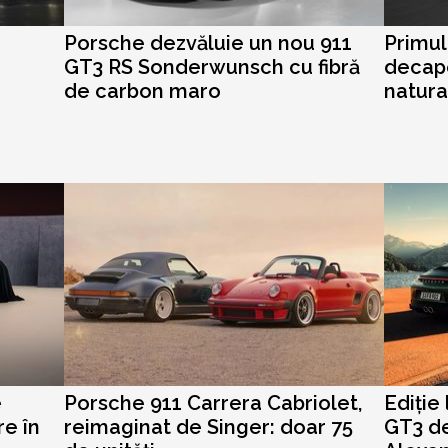
Porsche dezvăluie un nou 911
Primul
GT3 RS Sonderwunsch cu fibră
decapo
de carbon maro
natura
e
Porsche 911 Carrera Cabriolet,
Ediție
re în
reimaginat de Singer: doar 75
GT3 de