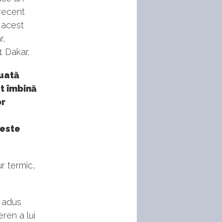
 recent
 acest
r,
1 Dakar.
luată
at îmbină
or
 este
r termic,
u adus
eren a lui