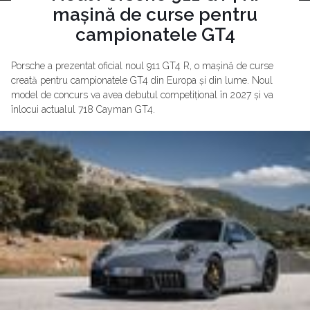
mașină de curse pentru
campionatele GT4
Porsche a prezentat oficial noul 911 GT4 R, o mașină de curse
creată pentru campionatele GT4 din Europa și din lume. Noul
model de concurs va avea debutul competițional în 2027 și va
înlocui actualul 718 Cayman GT4.