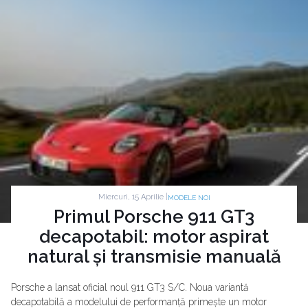
Miercuri, 15 Aprilie |
MODELE NOI
Primul Porsche 911 GT3
decapotabil: motor aspirat
natural și transmisie manuală
Porsche a lansat oficial noul 911 GT3 S/C. Noua variantă
decapotabilă a modelului de performanță primește un motor