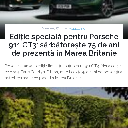
Miercuri, 17 Iunie |
MODELE NOI
Ediție specială pentru Porsche
911 GT3: sărbătorește 75 de ani
de prezență în Marea Britanie
Porsche a lansat o ediție limitată nouă pentru 911 GT3. Noua ediție,
botezată Earls Court 51 Edition, marchează 75 de ani de prezență a
mărcii germane pe piața din Marea Britanie.