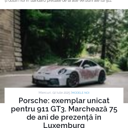
și dotări noi în standard preluate de la alte versiuni ale lui 911.
Miercuri, 02 Iulie 2025 |
MODELE NOI
Porsche: exemplar unicat
pentru 911 GT3. Marchează 75
de ani de prezență în
Luxemburg