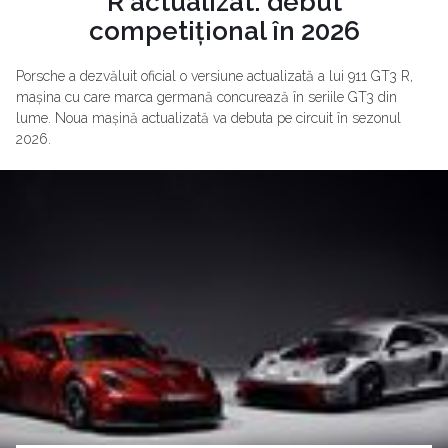
R actualizat: debut
competițional în 2026
Porsche a dezvăluit oficial o versiune actualizată a lui 911 GT3 R,
mașina cu care marca germană concurează în seriile GT3 din
lume. Noua mașină actualizată va debuta pe circuit în sezonul
2026.