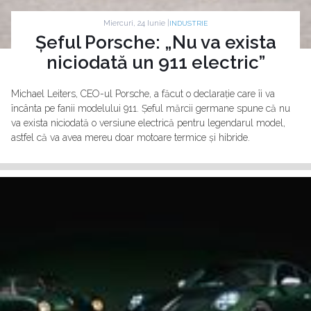
Miercuri, 24 Iunie |
INDUSTRIE
Șeful Porsche: „Nu va exista
niciodată un 911 electric”
Michael Leiters, CEO-ul Porsche, a făcut o declarație care îi va
încânta pe fanii modelului 911. Șeful mărcii germane spune că nu
va exista niciodată o versiune electrică pentru legendarul model,
astfel că va avea mereu doar motoare termice și hibride.