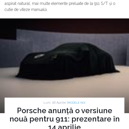
aspirat natural, mai multe elemente preluate de la 911 S/T și o
cutie de viteze manuală.
Luni, 06 Aprilie |
MODELE NOI
Porsche anunță o versiune
nouă pentru 911: prezentare în
14 aprilie