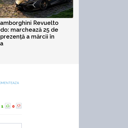
Lamborghini Revuelto
ido: marchează 25 de
 prezență a mărcii în
ia
OMENTEAZA
1
0