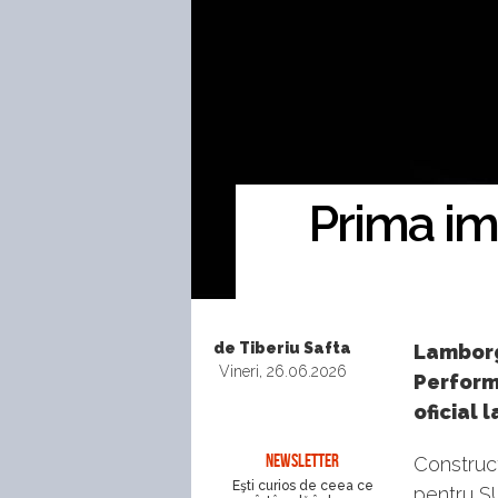
Prima im
de Tiberiu Safta
Lamborgh
Vineri, 26.06.2026
Performa
oficial l
NEWSLETTER
Construct
Eşti curios de ceea ce
pentru S