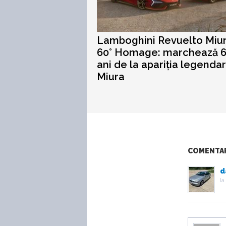
Lamboghini Revuelto Miu
60° Homage: marchează 6
ani de la apariția legendar
Miura
COMENTARI
d
la