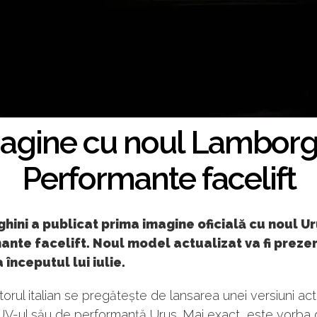
agine cu noul Lamborg
Performante facelift
ini a publicat prima imagine oficială cu noul U
nte facelift. Noul model actualizat va fi preze
a începutul lui iulie.
orul italian se pregătește de lansarea unei versiuni act
UV-ul său de performanță Urus. Mai exact, este vorba