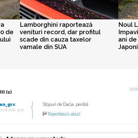
ra
Lamborghini raportează
Noul 
0 de
venituri record, dar profitul
Impav
ului
scade din cauza taxelor
ani de
vamale din SUA
Japon
C
I (1)
an_grc
Stopuri de Dacia, penibil .
26.06.2026, 15:18
Raportează abuz