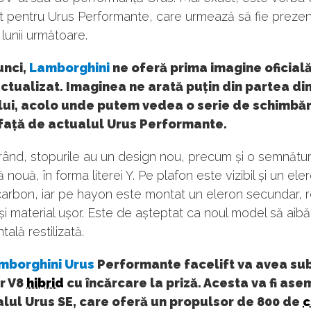
ft pentru Urus Performante, care urmează să fie prezen
 lunii următoare.
unci,
Lamborghini
ne oferă prima imagine oficial
tualizat. Imaginea ne arată puțin din partea di
ui, acolo unde putem vedea o serie de schimbăr
 față de actualul Urus Performante.
 rând, stopurile au un design nou, precum și o semnătu
 nouă, în forma literei Y. Pe plafon este vizibil și un ele
carbon, iar pe hayon este montat un eleron secundar, r
și material ușor. Este de așteptat ca noul model să aibă
tală restilizată.
mborghini Urus
Performante facelift va avea su
r V8
hibrid
cu încărcare la priză. Acesta va fi as
lul Urus SE, care oferă un propulsor de 800 de
c