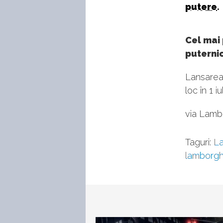
putere
.
Cel mai 
puternic
Lansarea 
loc în 1 iul
via Lamb
Taguri:
La
lamborghi