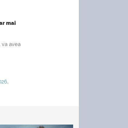
ar mai
t va avea
026
,