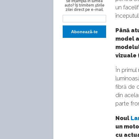
se întâmplă în lumea
auto? Îţi trimitem ştirile
un faceli
zilei direct pe e-mail.
începutul
Până at
model ac
modelul
vizuale
În primul
luminoasă
fibră de 
din acela
parte fron
Noul
La
un moto
cu actua