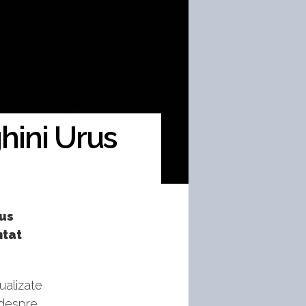
hini Urus
rus
ntat
ualizate
 despre