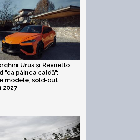
ghini Urus și Revuelto
d "ca pâinea caldă":
e modele, sold-out
n 2027