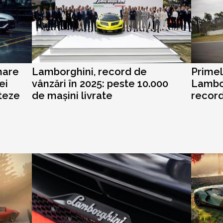
mare
Lamborghini, record de
Primel
ei
vânzări în 2025: peste 10.000
Lambor
iteze
de mașini livrate
recor