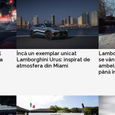
l
Încă un exemplar unicat
Lambor
ra
Lamborghini Urus: inspirat de
se vân
atmosfera din Miami
ambel
până î