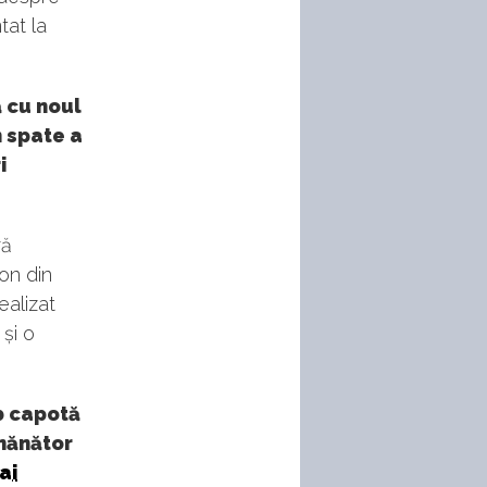
tat la
ă cu noul
n spate a
i
ră
ron din
ealizat
 și o
b capotă
emănător
ai