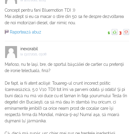
la
12.07.2021, 22:25
Concept pentru fani Bluemotion TDI :))
Mai astept si eu ca macar o stire din 50 sa fie despre dezvoltarea
de noi motorizari diesel, dar nimic nou.
Raportează abuz
1
3
inexorabil
la
13.07.2021, 03:08
Mafioso, nu te laşi, bre, de sportul băşcăliei de cartier cu pretenţii
de ironie telectuală, fină?
De fapt, ia fii atent acilişé: Touareg-ul crunt incorect politic
(carevasăzică, 5.0 V10 TDI) tot îmi va parveni odată şi odată! Şi pi
buni dacă nu mă voi duce cu el taman în faţa şourumului Tesla (în
degete) din Bucăeşti, ca să mă dau în stambă (nu oricum, ci
eminamente jenibil!) ca orice neam prost de cocalar care îşi
respectă firma dă Mondial, mânca-ţi-aş! Numa’ aşa, să moară
dujmanii lu’ jărmănika.
Că, dacă mă supăr, urc chiar mai sus pe treptele inadaptării