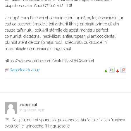
biopsihosociale: Audi Q7 6.0 V12 TDI!
Iar după cum bine vei observa în clipul următor, toţi copacii din jur
cad ca seceraţi (implicit, toţi arthurii tihniţi pripăşiţi printre ei) din
cauza taifunului poluării stârnite de acest monstru perfect
comunist, dictatorial, necivilizat, antieuropean şi antioccidental,
plănuit atent de conspiraţia rusă, strecurată cu dibăcie în
măruntaiele companiei din Ingolstadt:
https://www.youtube.com/watch?v=vRFG8kfmlxI
Raportează abuz
4
4
inexorabil
la
13.07.2021, 03:12
PS. Da, ştiu, nu-mi spune: tot pe olandezii ăia “atipici”, alias “ruşinea
evoluţiei” e-urinopene, îi linguşesc je.