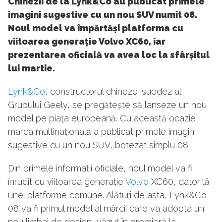
Chinezii de la Lynk&Co au publicat primele
imagini sugestive cu un nou SUV numit 08.
Noul model va împărtăși platforma cu
viitoarea generație Volvo XC60, iar
prezentarea oficială va avea loc la sfârșitul
lui martie.
Lynk&Co
, constructorul chinezo-suedez al
Grupului Geely, se pregătește să lanseze un nou
model pe piața europeană. Cu această ocazie,
marca multinațională a publicat primele imagini
sugestive cu un nou SUV, botezat simplu 08.
Din primele informații oficiale, noul model va fi
înrudit cu viitoarea generație
Volvo
XC60, datorită
unei platforme comune. Alături de asta, Lynk&Co
08 va fi primul model al mărcii care va adopta un
nou limbaj de design, văzut în premieră la