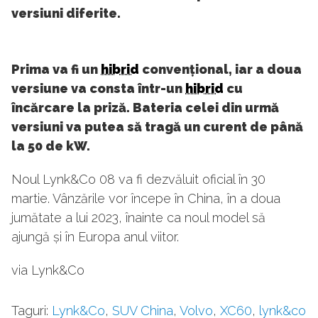
versiuni diferite.
Prima va fi un
hibrid
convențional, iar a doua
versiune va consta într-un
hibrid
cu
încărcare la priză. Bateria celei din urmă
versiuni va putea să tragă un curent de până
la 50 de kW.
Noul Lynk&Co 08 va fi dezvăluit oficial în 30
martie. Vânzările vor începe în China, în a doua
jumătate a lui 2023, înainte ca noul model să
ajungă și în Europa anul viitor.
via Lynk&Co
Taguri:
Lynk&Co
,
SUV China
,
Volvo
,
XC60
,
lynk&co