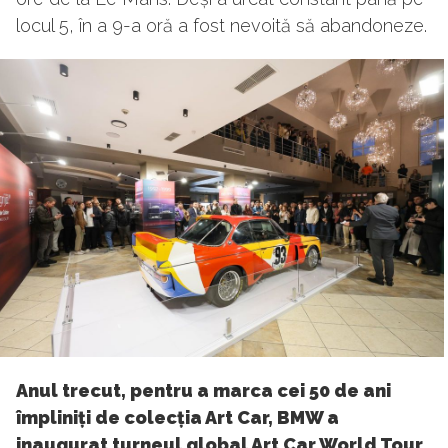
locul 5, în a 9-a oră a fost nevoită să abandoneze.
Anul trecut, pentru a marca cei 50 de ani
împliniți de colecția Art Car, BMW a
inaugurat turneul global Art Car World Tour.