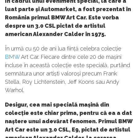
În cadrul unui eveniment special, la care a
luat parte și Automarket, a fost prezentat în
România primul BMW Art Car. Este vorba
despre un 3.0 CSL pictat de artistul
american Alexander Calder în 1975.
În urmă cu 50 de ani lua ființă celebra colecție
BMW
Art Car. Fiecare dintre cele 20 de mașini
incluse în această colecție este specială, purtând
semnătura unor artiști valoroși precum Frank
Stella, Roy Lichtenstein, Jeff Koons sau Andy
Warhol.
Desigur, cea mai specială mașină din
colecție este chiar prima, pentru că ea a dat
naștere unui adevărat fenomen. Primul BMW
Art Car este un 3.0 CSL, E9, pictat de artistul
american Alexander Calder, la cererea