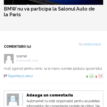
BMW nu va participa la Salonul Auto de
la Paris
COMENTEAZA
COMENTARII (1)
scamel
la
25.04.2026, 10:04
mult zgomot pentru nimic. la le mans numele pilotului spune totul.
Raportează abuz
0
1
Adauga un comentariu
Modifica
Automarket nu este responsabil pentru acuratetea
avatar
informatiilor din comentariile postate de cititori. Ne