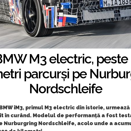
BMW M3 electric, peste
etri parcurși pe Nurbu
Nordschleife
 BMW iM3, primul M3 electric din istorie, urmează 
t în curând. Modelul de performanță a fost test
pe Nurburgring Nordschleife, acolo unde a acum