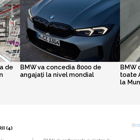
a de
BMW va concedia 8000 de
BMW d
in
angajați la nivel mondial
toate A
la Mu
C
I (4)