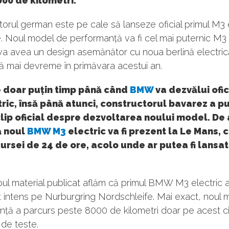
00 de kilometri.
orul german este pe cale să lanseze oficial primul M3 
ie. Noul model de performanță va fi cel mai puternic M3 
i va avea un design asemănător cu noua berlină electrică
ă mai devreme în primăvara acestui an.
e doar puțin timp până când
BMW
va dezvălui ofic
ric, însă până atunci, constructorul bavarez a p
lip oficial despre dezvoltarea noului model. De 
ă noul
BMW M3
electric va fi prezent la Le Mans, 
ursei de 24 de ore, acolo unde ar putea fi lansat
oul material publicat aflăm că primul BMW M3 electric a
 intens pe Nurburgring Nordschleife. Mai exact, noul 
ță a parcurs peste 8000 de kilometri doar pe acest cir
de teste.