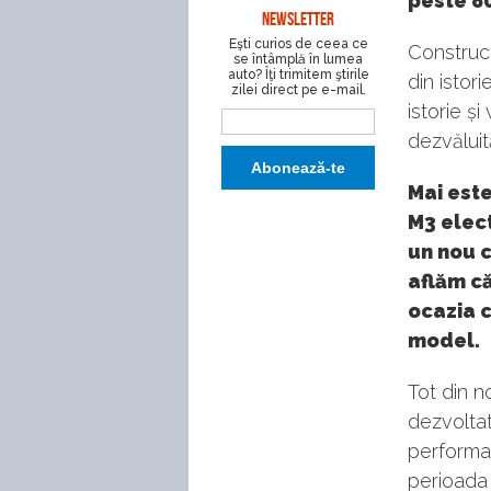
peste 80
NEWSLETTER
Eşti curios de ceea ce
Construct
se întâmplă în lumea
auto? Îţi trimitem ştirile
din istor
zilei direct pe e-mail.
istorie ș
dezvăluit
Mai est
M3 elect
un nou c
aflăm c
ocazia c
model.
Tot din n
dezvoltat
performan
perioada 