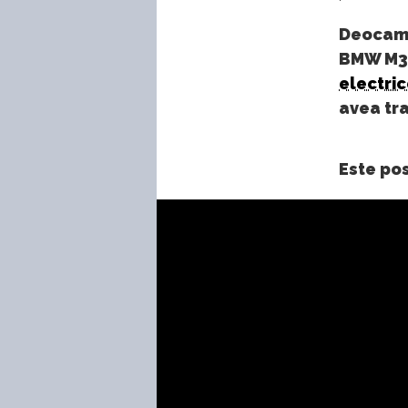
Deocamd
BMW M3 
electri
avea tra
Este pos