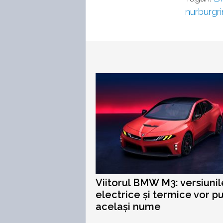
nurburgr
Viitorul BMW M3: versiunil
electrice și termice vor p
același nume