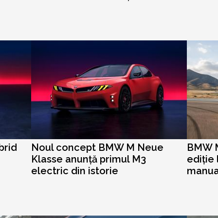
brid
Noul concept BMW M Neue
BMW M
Klasse anunță primul M3
ediție
electric din istorie
manual