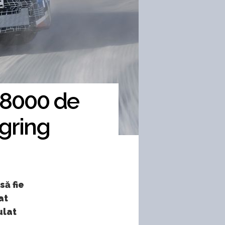
 8000 de
rgring
să fie
at
ulat