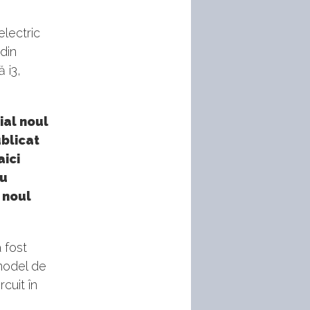
electric
din
 i3,
ial noul
ublicat
aici
cu
 noul
 fost
model de
cuit în