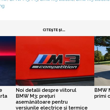
ing
CITEŞTE ŞI...
e
Noi detalii despre viitorul
BMW M
urta
BMW M3: prețuri
primi 
asemănătoare pentru
versiunile electrice și termice