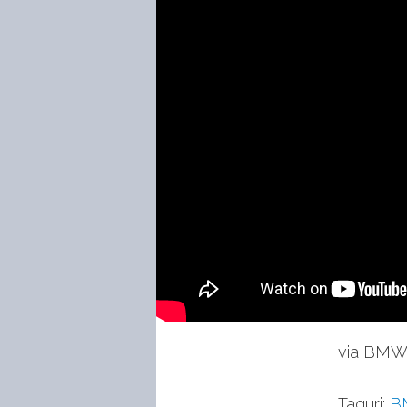
via BM
Taguri:
B