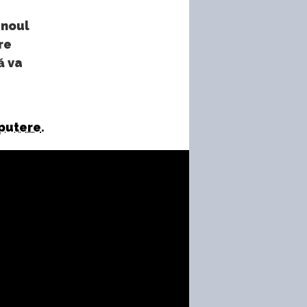
 noul
re
ă va
 putere
.