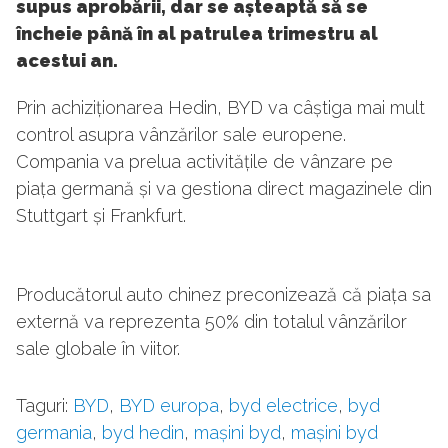
supus aprobării, dar se așteaptă să se
încheie până în al patrulea trimestru al
acestui an.
Prin achiziționarea Hedin, BYD va câștiga mai mult
control asupra vânzărilor sale europene.
Compania va prelua activitățile de vânzare pe
piața germană și va gestiona direct magazinele din
Stuttgart și Frankfurt.
Producătorul auto chinez preconizează că piața sa
externă va reprezenta 50% din totalul vânzărilor
sale globale în viitor.
Taguri:
BYD
,
BYD europa
,
byd electrice
,
byd
germania
,
byd hedin
,
mașini byd
,
mașini byd