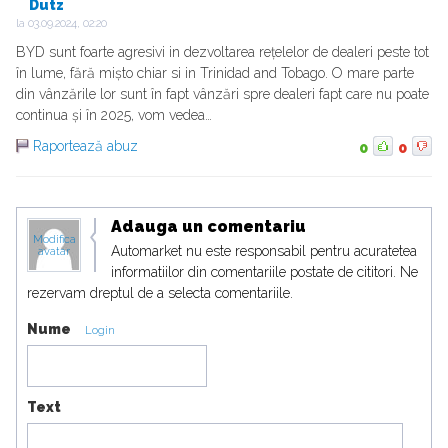
Dutz
la
03.09.2024, 02:20
BYD sunt foarte agresivi in dezvoltarea rețelelor de dealeri peste tot
în lume, fără mișto chiar si in Trinidad and Tobago. O mare parte
din vânzările lor sunt în fapt vânzări spre dealeri fapt care nu poate
continua și în 2025, vom vedea…
Raportează abuz
0
0
Adauga un comentariu
Modifica
Automarket nu este responsabil pentru acuratetea
avatar
informatiilor din comentariile postate de cititori. Ne
rezervam dreptul de a selecta comentariile.
Nume
Login
Text