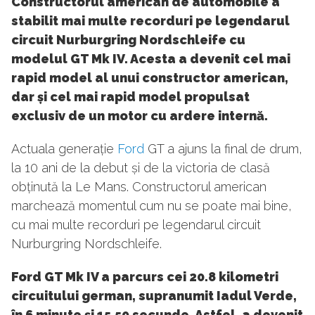
Constructorul american de automobile a
stabilit mai multe recorduri pe legendarul
circuit Nurburgring Nordschleife cu
modelul GT Mk IV. Acesta a devenit cel mai
rapid model al unui constructor american,
dar și cel mai rapid model propulsat
exclusiv de un motor cu ardere internă.
Actuala generație
Ford
GT a ajuns la final de drum,
la 10 ani de la debut și de la victoria de clasă
obținută la Le Mans. Constructorul american
marchează momentul cum nu se poate mai bine,
cu mai multe recorduri pe legendarul circuit
Nurburgring Nordschleife.
Ford GT Mk IV a parcurs cei 20.8 kilometri
circuitului german, supranumit Iadul Verde,
în 6 minute și 15.59 secunde. Astfel, a devenit