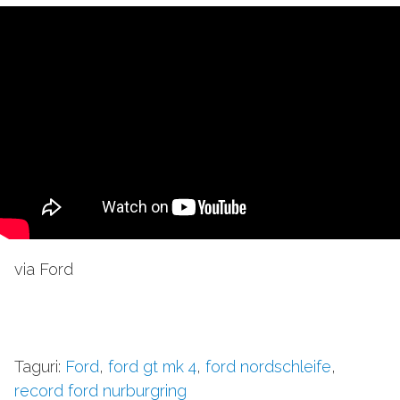
via Ford
Taguri:
Ford
,
ford gt mk 4
,
ford nordschleife
,
record ford nurburgring