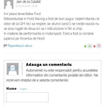
Jian de la Calafat
la
03.04.2026, 15:58
Imi place tenacitatea Ford.
Rebranduirea in Ford Racing a fost de bun augur, nepermitandu-le
celor de la GM nici sa respire, iar atunci cand li se iveste ocazia nu
se lasa rugati de doua ori sa-i ridiculizeze in fel si chip.
In materie de performanta in motorsport, Ford a fost si rămâne
jupânul pe America de Nord.
Raportează abuz
0
0
Adauga un comentariu
Modifica
Automarket nu este responsabil pentru acuratetea
avatar
informatiilor din comentariile postate de cititori. Ne
rezervam dreptul de a selecta comentariile.
Nume
Login