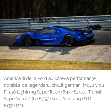
Americanii de la Ford au câteva performanțe
notabile pe legendarul circuit german, inclusiv cu
F-150 Lightning SuperTruck (6:43.482), cu Transit
SuperVan 4.2 (6:48.393) și cu Mustang GTD
(6:52.072).