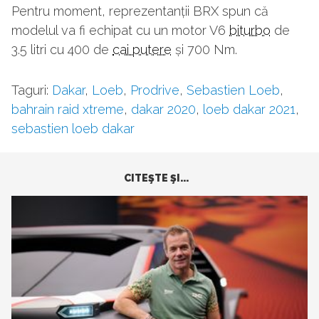
Pentru moment, reprezentanții BRX spun că
modelul va fi echipat cu un motor V6
biturbo
de
3.5 litri cu 400 de
cai putere
și 700 Nm.
Taguri:
Dakar
,
Loeb
,
Prodrive
,
Sebastien Loeb
,
bahrain raid xtreme
,
dakar 2020
,
loeb dakar 2021
,
sebastien loeb dakar
CITEŞTE ŞI...