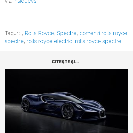
via
Insideevs
Taguri:
,
Rolls Royce
,
Spectre
,
comenzi rolls royce
spectre
,
rolls royce electric
,
rolls royce spectre
CITEŞTE ŞI...