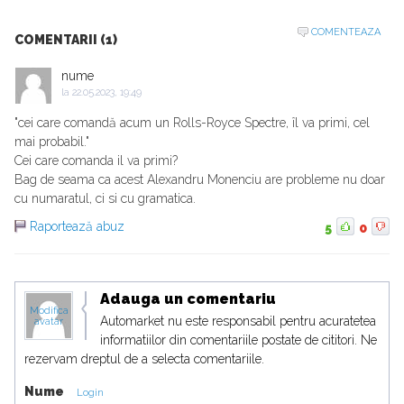
COMENTEAZA
COMENTARII (1)
nume
la
22.05.2023, 19:49
"cei care comandă acum un Rolls-Royce Spectre, îl va primi, cel
mai probabil."
Cei care comanda il va primi?
Bag de seama ca acest Alexandru Monenciu are probleme nu doar
cu numaratul, ci si cu gramatica.
Raportează abuz
5
0
Adauga un comentariu
Modifica
Automarket nu este responsabil pentru acuratetea
avatar
informatiilor din comentariile postate de cititori. Ne
rezervam dreptul de a selecta comentariile.
Nume
Login