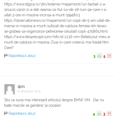
https://www.digi24.ro/stiri/externe/mapamond/un-barbat-s-a-
sinucis-cand-si-a-dat-seama-ca-fiul-lui-de-18-luni-pe-care-l-a-
uitat-3-ore-in-masina-incinsa-a-murit-1994803
https://observatornews.ro/mapamond/un-copil-de-5-ani-uitat-de-
mama-in-masina-a-murit-sufocat-de-caldura-femeia-din-texas-
se-grabea-sa-organizeze-petrecerea-celuilalt-copil-475865.html
https://www.desprecopii.com/info-id-2136-nm-Bebelusul-meu-a-
murit-de-caldura-in-masina-Ziua-in-care-creierul-ma-tradat.htm
Oare?
Raportează abuz
3
5
@ds
la
28.09.2022, 15:30
Stiu ca suna mai interesant articolul despre BMW XM... Dar nu
toate marcile se gandesc la cocalari.
Raportează abuz
4
3