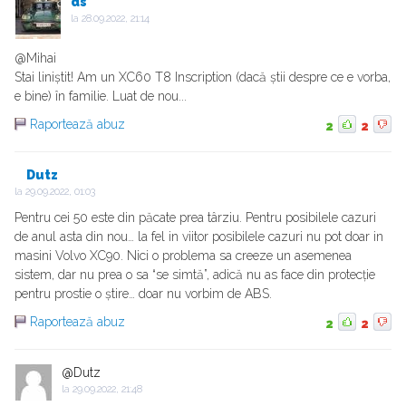
ds
la
28.09.2022, 21:14
@Mihai
Stai liniștit! Am un XC60 T8 Inscription (dacă știi despre ce e vorba,
e bine) în familie. Luat de nou...
Raportează abuz
2
2
Dutz
la
29.09.2022, 01:03
Pentru cei 50 este din păcate prea târziu. Pentru posibilele cazuri
de anul asta din nou… la fel in viitor posibilele cazuri nu pot doar in
masini Volvo XC90. Nici o problema sa creeze un asemenea
sistem, dar nu prea o sa “se simtă”, adică nu as face din protecție
pentru prostie o știre… doar nu vorbim de ABS.
Raportează abuz
2
2
@Dutz
la
29.09.2022, 21:48