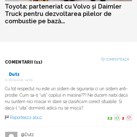
Toyota: parteneriat cu Volvo și Daimler
Truck pentru dezvoltarea pilelor de
combustie pe bază...
COMENTEAZA
COMENTARII (11)
Dutz
la
28.09.2022, 14:09
Cu tot respectul nu este un sistem de siguranța ci un sistem anti-
prostie. Cum sa-ți “uiți” copilul in masina??? Ne ducem naibi dacă
nu suntem nici măcar in stare sa clasificăm corect situațiile. Si
dacă-l “uita” dormind, adică nu se mișcă?
Raportează abuz
12
2
@Dutz