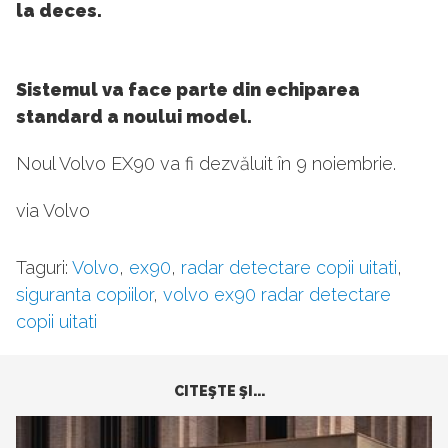
la deces.
Sistemul va face parte din echiparea
standard a noului model.
Noul Volvo EX90 va fi dezvăluit în 9 noiembrie.
via Volvo
Taguri:
Volvo
,
ex90
,
radar detectare copii uitati
,
siguranta copiilor
,
volvo ex90 radar detectare
copii uitati
CITEŞTE ŞI...