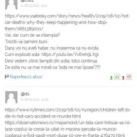
la
28.09.2022, 15:11
https://www.usatoday.com/story/news/health/2019/08/02/hot-
car-deaths-why-they-keep-happening-and-how-stop-
them/1861389001/
Vai, dar cum de se intampla?
Treziti-va oameni buni.
Daca voi nu aveti habar, nu inseamna ca nu exista.
Cum explicati asta: https://youtu.be/Yv6reh9LXgI
Desi vedem zilnic tampiti din astia, totul continua.
De astia nu va mai mirati ca "asta ne mai lipsea"???
Raportează abuz
3
3
@ds
la
28.09.2022, 15:29
https://www.nytimes.com/2019/08/01/nyregion/children-left-to-
die-in-hot-cars-accident-or-murder.html
https://observatornews.ro/mapamond/un-tata-care-trebuia-sa-isi-
lase-copilul-la-cresa-la-uitat-in-masina-parcata-la-munca-
copilasul-a-fost-gasit-mort-dupa-10-ore-in-franta-476470.html