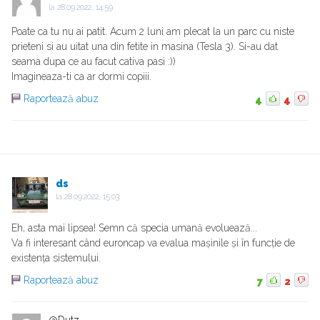
la
28.09.2022, 14:59
Poate ca tu nu ai patit. Acum 2 luni am plecat la un parc cu niste
prieteni si au uitat una din fetite in masina (Tesla 3). Si-au dat
seama dupa ce au facut cativa pasi :))
Imagineaza-ti ca ar dormi copiii.
Raportează abuz
4
4
ds
la
28.09.2022, 15:03
Eh, asta mai lipsea! Semn că specia umană evoluează...
Va fi interesant când euroncap va evalua mașinile și în funcție de
existența sistemului.
Raportează abuz
7
2
@Dutz