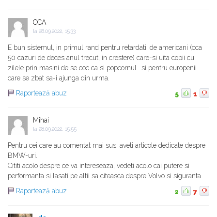
CCA
la
28.09.2022, 15:33
E bun sistemul, in primul rand pentru retardatii de americani (cca
50 cazuri de deces anul trecut, in crestere) care-si uita copii cu
zilele prin masini de se coc ca si popcornul….si pentru europenii
care se zbat sa-i ajunga din urma.
Raportează abuz
5
1
Mihai
la
28.09.2022, 15:55
Pentru cei care au comentat mai sus: aveti articole dedicate despre
BMW-uri.
Cititi acolo despre ce va intereseaza, vedeti acolo cai putere si
performanta si lasati pe altii sa citeasca despre Volvo si siguranta.
Raportează abuz
2
7