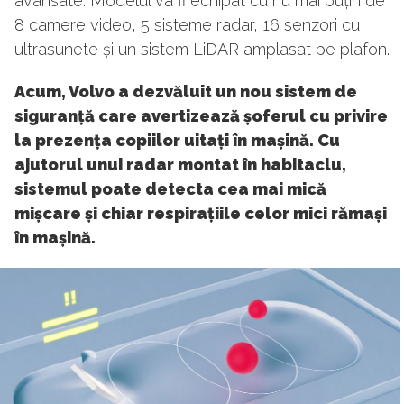
avansate. Modelul va fi echipat cu nu mai puțin de
8 camere video, 5 sisteme radar, 16 senzori cu
ultrasunete și un sistem LiDAR amplasat pe plafon.
Acum, Volvo a dezvăluit un nou sistem de
siguranță care avertizează șoferul cu privire
la prezența copiilor uitați în mașină. Cu
ajutorul unui radar montat în habitaclu,
sistemul poate detecta cea mai mică
mișcare și chiar respirațiile celor mici rămași
în mașină.