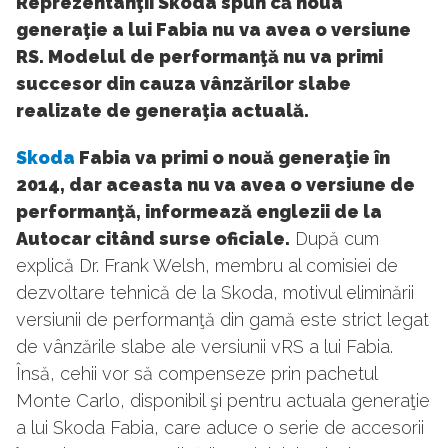
Reprezentanţii Skoda spun că noua
generaţie a lui Fabia nu va avea o versiune
RS. Modelul de performanţă nu va primi
succesor din cauza vânzărilor slabe
realizate de generaţia actuală.
Skoda
Fabia va primi o nouă generaţie în
2014, dar aceasta nu va avea o versiune de
performanţă, informează englezii de la
Autocar citând surse oficiale.
După cum
explică Dr. Frank Welsh, membru al comisiei de
dezvoltare tehnică de la Skoda, motivul eliminării
versiunii de performanţă din gamă este strict legat
de vânzările slabe ale versiunii vRS a lui Fabia.
Însă, cehii vor să compenseze prin pachetul
Monte Carlo, disponibil şi pentru actuala generaţie
a lui Skoda Fabia, care aduce o serie de accesorii