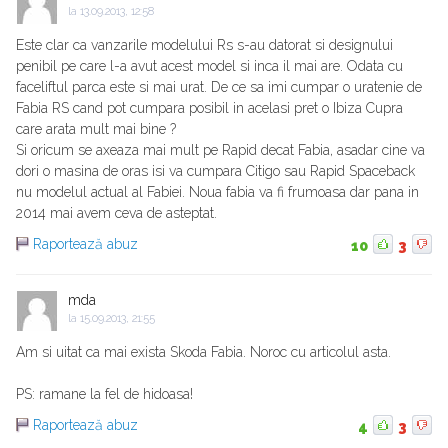
la
13.09.2013, 12:58
Este clar ca vanzarile modelului Rs s-au datorat si designului
penibil pe care l-a avut acest model si inca il mai are. Odata cu
faceliftul parca este si mai urat. De ce sa imi cumpar o uratenie de
Fabia RS cand pot cumpara posibil in acelasi pret o Ibiza Cupra
care arata mult mai bine ?
Si oricum se axeaza mai mult pe Rapid decat Fabia, asadar cine va
dori o masina de oras isi va cumpara Citigo sau Rapid Spaceback
nu modelul actual al Fabiei. Noua fabia va fi frumoasa dar pana in
2014 mai avem ceva de asteptat.
Raportează abuz
10
3
mda
la
15.09.2013, 21:55
Am si uitat ca mai exista Skoda Fabia. Noroc cu articolul asta.
PS: ramane la fel de hidoasa!
Raportează abuz
4
3