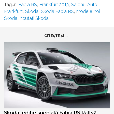
Taguri:
Fabia RS
,
Frankfurt 2013
,
Salonul Auto
Frankfurt
,
Skoda
,
Skoda Fabia RS
,
modele noi
Skoda
,
noutati Skoda
CITEŞTE ŞI...
Skoda: ediție specială Fabia RS Rally2