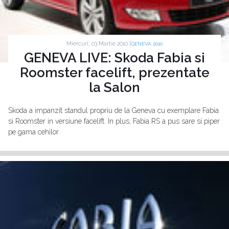
Miercuri, 03 Martie 2010 |
GENEVA 2010
GENEVA LIVE: Skoda Fabia si
Roomster facelift, prezentate
la Salon
Skoda a impanzit standul propriu de la Geneva cu exemplare Fabia
si Roomster in versiune facelift. In plus, Fabia RS a pus sare si piper
pe gama cehilor.