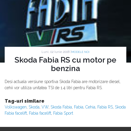
Luni, 02 Iunie 2008 |
MODELE NOI
Skoda Fabia RS cu motor pe
benzina
Desi actuala versiune sportiva Skoda Fabia are motorizare diesel,
cehii vor utiliza unitatea TSI de 1.4 litri pentru Fabia RS.
Tag-uri similare
Volkswagen
,
Skoda
,
VW
,
Skoda Fabia
,
Fabia
,
Cehia
,
Fabia RS
,
Skoda
Fabia facelift
,
Fabia facelift
,
Fabia Sport