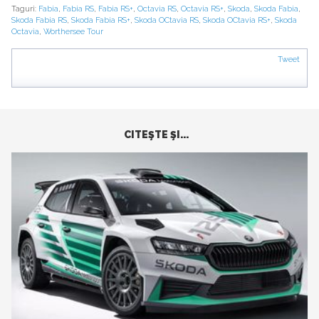
Taguri:
Fabia
,
Fabia RS
,
Fabia RS+
,
Octavia RS
,
Octavia RS+
,
Skoda
,
Skoda Fabia
,
Skoda Fabia RS
,
Skoda Fabia RS+
,
Skoda OCtavia RS
,
Skoda OCtavia RS+
,
Skoda
Octavia
,
Worthersee Tour
Tweet
CITEŞTE ŞI...