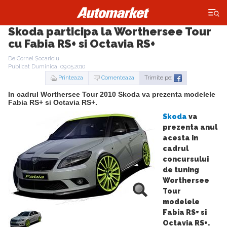
×
Skoda participa la Worthersee Tour
cu Fabia RS+ si Octavia RS+
De Cornel Șocariciu
Publicat Duminica, 09.05.2010
Printeaza
Comenteaza
Trimite pe:
In cadrul Worthersee Tour 2010 Skoda va prezenta modelele
Fabia RS+ si Octavia RS+.
Skoda
va
prezenta anul
acesta in
cadrul
concursului
de tuning
Worthersee
Tour
modelele
Fabia RS+ si
Octavia RS+.