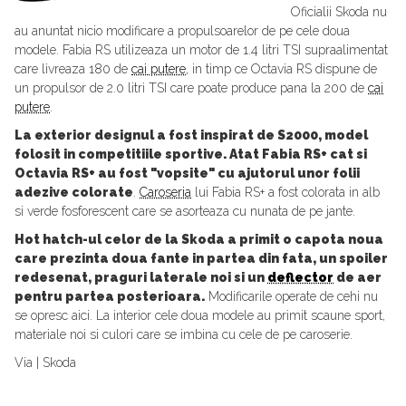
Oficialii Skoda nu
au anuntat nicio modificare a propulsoarelor de pe cele doua
modele. Fabia RS utilizeaza un motor de 1.4 litri TSI supraalimentat
care livreaza 180 de
cai putere
, in timp ce Octavia RS dispune de
un propulsor de 2.0 litri TSI care poate produce pana la 200 de
cai
putere
.
La exterior designul a fost inspirat de S2000, model
folosit in competitiile sportive. Atat Fabia RS+ cat si
Octavia RS+ au fost "vopsite" cu ajutorul unor folii
adezive colorate
.
Caroseria
lui Fabia RS+ a fost colorata in alb
si verde fosforescent care se asorteaza cu nunata de pe jante.
Hot hatch-ul celor de la Skoda a primit o capota noua
care prezinta doua fante in partea din fata, un spoiler
redesenat, praguri laterale noi si un
deflector
de aer
pentru partea posterioara.
Modificarile operate de cehi nu
se opresc aici. La interior cele doua modele au primit scaune sport,
materiale noi si culori care se imbina cu cele de pe caroserie.
Via | Skoda