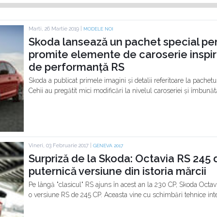
Marti, 26 Martie 2019 |
MODELE NOI
Skoda lansează un pachet special pe
promite elemente de caroserie inspira
de performanță RS
Skoda a publicat primele imagini și detalii referitoare la pache
Cehii au pregătit mici modificări la nivelul caroseriei și îmbunătăț
Vineri, 03 Februarie 2017 |
GENEVA 2017
Surpriză de la Skoda: Octavia RS 245
puternică versiune din istoria mărcii
Pe lângă "clasicul" RS ajuns în acest an la 230 CP, Skoda Octa
o versiune RS de 245 CP. Aceasta vine cu schimbări tehnice int