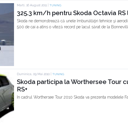
Marti, 16 August 2011 |
TUNING
325.3 km/h pentru Skoda Octavia RS 
Skoda ne demonstrează că unele îmbunătăţiri tehnice şi aerodi
500 de cai a atins o viteză record pe lacul sărat de la Bonnevill
Duminica, 09 Mai 2010 |
TUNING
Skoda participa la Worthersee Tour cu
RS+
In cadrul Worthersee Tour 2010 Skoda va prezenta modelele Fab