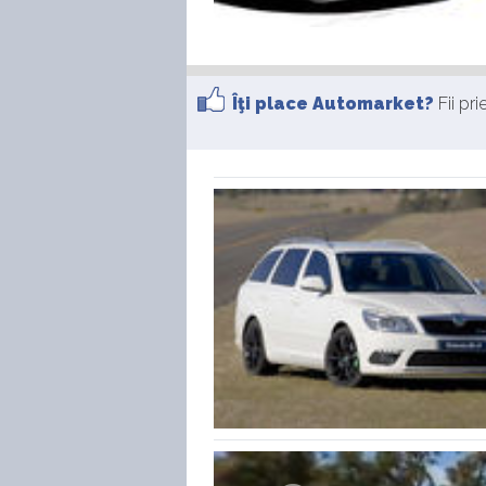
Îţi place Automarket?
Fii pr