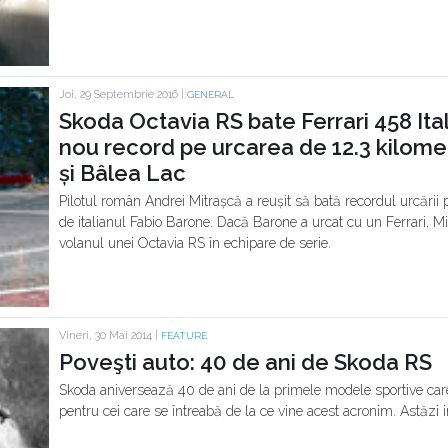
Joi, 29 Septembrie 2016 |
GENERAL
Skoda Octavia RS bate Ferrari 458 Ita
nou record pe urcarea de 12.3 kilome
și Bâlea Lac
Pilotul român Andrei Mitrașcă a reușit să bată recordul urcării
de italianul Fabio Barone. Dacă Barone a urcat cu un Ferrari, Mi
volanul unei Octavia RS în echipare de serie.
Vineri, 30 Mai 2014 |
FEATURE
Poveşti auto: 40 de ani de Skoda RS
Skoda aniversează 40 de ani de la primele modele sportive care
pentru cei care se întreabă de la ce vine acest acronim. Astăzi i