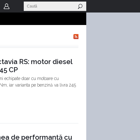
tavia RS: motor diesel
245 CP
uni echipate doar cu motoare cu
m, iar varianta pe benzină va livra 245
unea de performanță cu