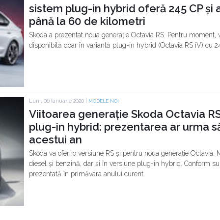
sistem plug-in hybrid oferă 245 CP și
până la 60 de kilometri
Skoda a prezentat noua generație Octavia RS. Pentru moment, v
disponibilă doar în variantă plug-in hybrid (Octavia RS iV) cu 
Luni, 06 Ianuarie 2020 |
MODELE NOI
Viitoarea generație Skoda Octavia RS
plug-in hybrid: prezentarea ar urma să
acestui an
Skoda va oferi o versiune RS și pentru noua generație Octavia. M
diesel și benzină, dar și în versiune plug-in hybrid. Conform su
prezentată în primăvara anului curent.