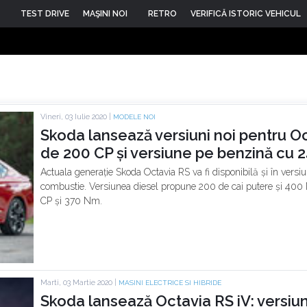
TEST DRIVE
MAŞINI NOI
RETRO
VERIFICĂ ISTORIC VEHICUL
Vineri, 03 Iulie 2020 |
MODELE NOI
Skoda lansează versiuni noi pentru Oc
de 200 CP și versiune pe benzină cu 
Actuala generație Skoda Octavia RS va fi disponibilă și în versi
combustie. Versiunea diesel propune 200 de cai putere și 400 N
CP și 370 Nm.
Marti, 03 Martie 2020 |
MASINI ELECTRICE SI HIBRIDE
Skoda lansează Octavia RS iV: versi