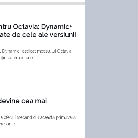
ntru Octavia: Dynamic+
te de cele ale versiunii
tul Dynamic+ dedicat modelului Octavia.
iri pentru interior.
 devine cea mai
via oferă începând din această primăvară
eresante.