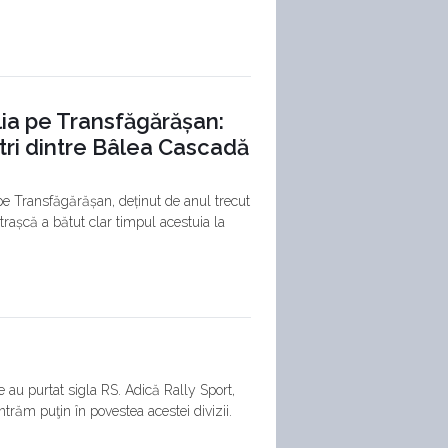
lia pe Transfăgărășan:
tri dintre Bâlea Cascadă
 pe Transfăgărășan, deținut de anul trecut
trașcă a bătut clar timpul acestuia la
 au purtat sigla RS. Adică Rally Sport,
ntrăm puţin în povestea acestei divizii.