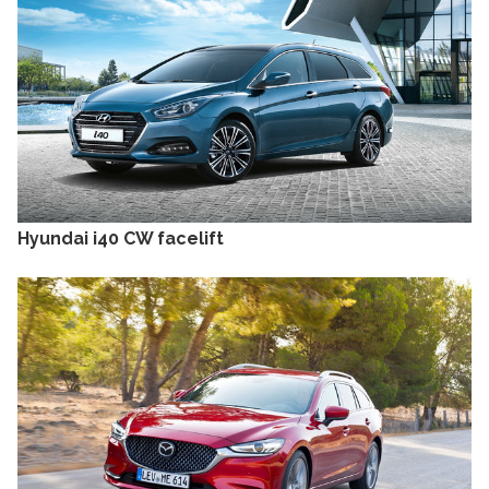
Hyundai i40 CW facelift