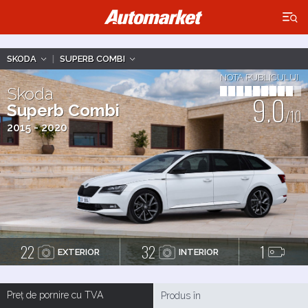
×
SKODA
|
SUPERB COMBI
NOTA PUBLICULUI
Skoda
9.0
Superb Combi
/10
2015 - 2020
22
32
1
EXTERIOR
INTERIOR
Preț de pornire cu TVA
Produs în