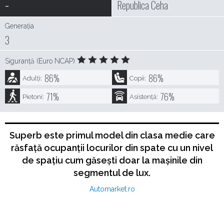
-
Republica Ceha
Generația
3
Siguranță (Euro NCAP)
86
%
86
%
Adulți:
Copii:
71
%
76
%
Pietoni:
Asistență:
Superb este primul model din clasa medie care
răsfață ocupanții locurilor din spate cu un nivel
de spațiu cum găsești doar la mașinile din
segmentul de lux.
Automarket.ro