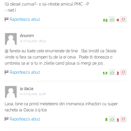
(Și diesel cumva?- o să-ntrebe amicul PMC :-P
- niet.)
Raportează abuz
25
0
Anonim
la
07.05.2021, 08:41
@ fanele au toate cele enumerate de tine . Stai linistit ca Skoda
vinde si fara sa cumperi tu de la ei ceva . Poate iti doneaza o
umbrela sa ai si tu in zilelle cand ploua si mergi pe jos .
Raportează abuz
12
3
ia dacia
la
07.05.2021, 15:28
Lasa, bine ca prind meleteenii din rromanica infractori cu super
racheta ia-Dacia 0.9 tce.
Raportează abuz
8
3