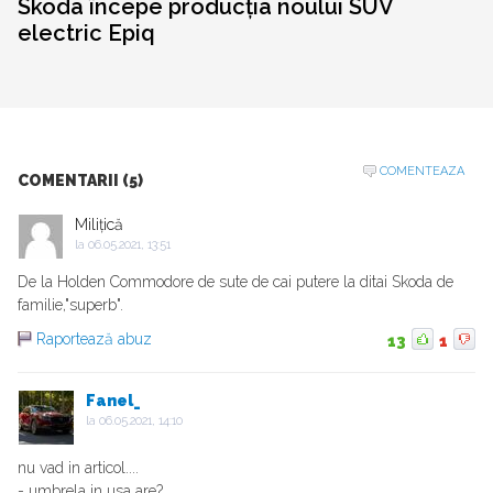
Skoda începe producția noului SUV
electric Epiq
COMENTEAZA
COMENTARII (5)
Milițică
la
06.05.2021, 13:51
De la Holden Commodore de sute de cai putere la ditai Skoda de
familie,"superb".
Raportează abuz
13
1
Fanel_
la
06.05.2021, 14:10
nu vad in articol....
- umbrela in usa are?