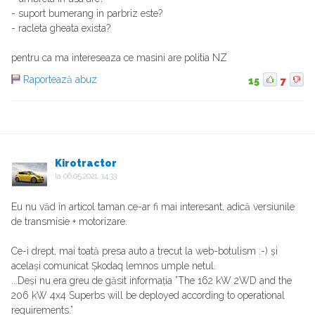
- suport bumerang in parbriz este?
- racleta gheata exista?
pentru ca ma intereseaza ce masini are politia NZ
Raportează abuz
15
7
Kirotractor
la
06.05.2021, 14:33
Eu nu văd în articol taman ce-ar fi mai interesant, adică versiunile
de transmisie + motorizare.
Ce-i drept, mai toată presa auto a trecut la web-botulism :-) și
același comunicat Șkodaq lemnos umple netul.
...Deși nu era greu de găsit informația ”The 162 kW 2WD and the
206 kW 4x4 Superbs will be deployed according to operational
requirements.”