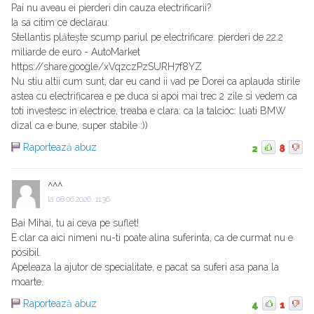
Pai nu aveau ei pierderi din cauza electrificarii?
Ia sa citim ce declarau:
Stellantis plătește scump pariul pe electrificare: pierderi de 22.2
miliarde de euro - AutoMarket
https://share.google/xVqzczPzSURH7f8YZ
Nu stiu altii cum sunt, dar eu cand ii vad pe Dorei ca aplauda stirile
astea cu electrificarea e pe duca si apoi mai trec 2 zile si vedem ca
toti investesc in electrice, treaba e clara: ca la talcioc: luati BMW
dizal ca e bune, super stabile :))
Raportează abuz
2
8
^^^
la
08.06.2026, 11:36
Bai Mihai, tu ai ceva pe suflet!
E clar ca aici nimeni nu-ti poate alina suferinta, ca de curmat nu e
posibil.
Apeleaza la ajutor de specialitate, e pacat sa suferi asa pana la
moarte.
Raportează abuz
4
1