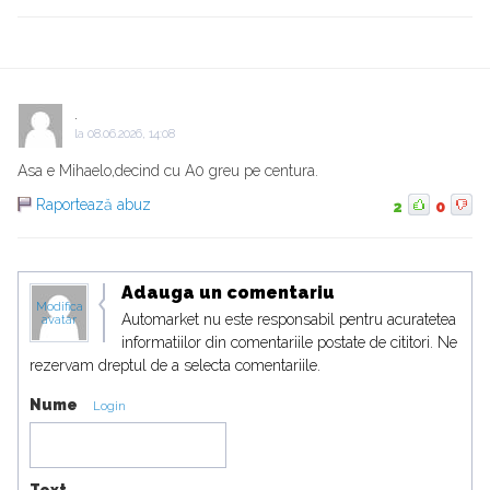
.
la
08.06.2026, 14:08
Asa e Mihaelo,decind cu A0 greu pe centura.
Raportează abuz
2
0
Adauga un comentariu
Modifica
Automarket nu este responsabil pentru acuratetea
avatar
informatiilor din comentariile postate de cititori. Ne
rezervam dreptul de a selecta comentariile.
Nume
Login
Text