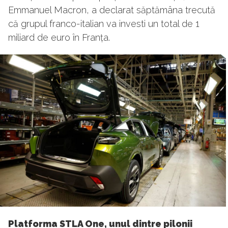
Emmanuel Macron, a declarat săptămâna trecută
că grupul franco-italian va investi un total de 1
miliard de euro în Franța.
Platforma STLA One, unul dintre pilonii